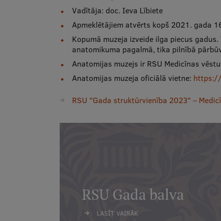
Vadītāja: doc. Ieva Lībiete
Apmeklētājiem atvērts kopš 2021. gada 16.
Kopumā muzeja izveide ilga piecus gadus. V
anatomikuma pagalmā, tika pilnībā pārbūv
Anatomijas muzejs ir RSU Medicīnas vēstur
Anatomijas muzeja oficiālā vietne:
https:/
RSU "Gada struktūrvienība 2023" – Medicīn
RSU Gada balva
LASĪT VAIRĀK