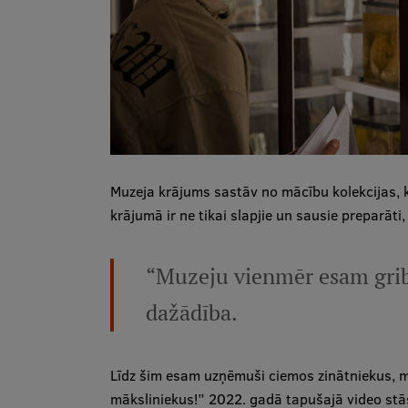
Muzeja krājums sastāv no mācību kolekcijas, k
krājumā ir ne tikai slapjie un sausie preparāti,
“Muzeju vienmēr esam gribē
dažādība.
Līdz šim esam uzņēmuši ciemos zinātniekus, m
māksliniekus!” 2022. gadā tapušajā video stās