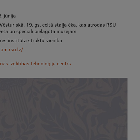
 jūnija
ēsturiskā, 19. gs. celtā staļļa ēka, kas atrodas RSU
ēta un speciāli pielāgota muzejam
es institūta struktūrvienība
/am.rsu.lv/
as izglītības tehnoloģiju centrs