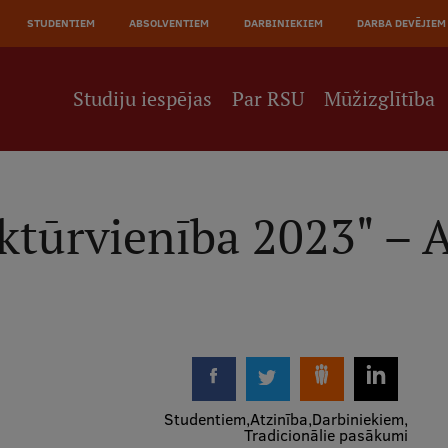
JĀ
STUDENTIEM
ABSOLVENTIEM
DARBINIEKIEM
DARBA DEVĒJIEM
NE
Studiju iespējas
Par RSU
Mūžizglītība
ktūrvienība 2023" – 
Studentiem
Atzinība
Darbiniekiem
Tradicionālie pasākumi