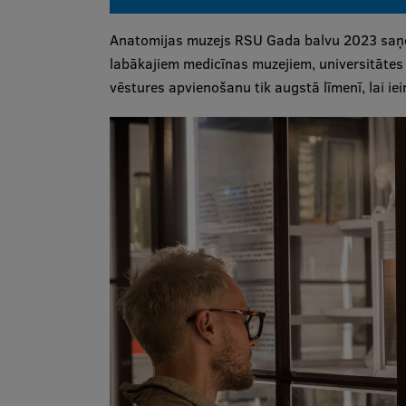
Anatomijas muzejs RSU Gada balvu 2023 saņē
labākajiem medicīnas muzejiem, universitātes 
vēstures apvienošanu tik augstā līmenī, lai ie