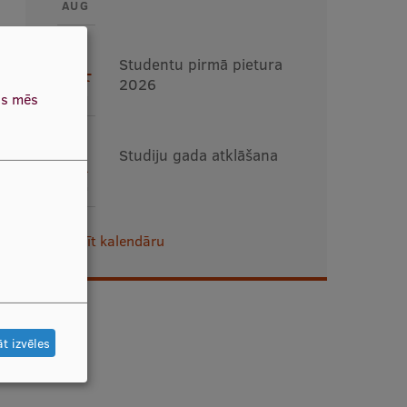
AUG
24
Studentu pirmā pietura
2026
AUG
as mēs
31
Studiju gada atklāšana
AUG
Skatīt kalendāru
t izvēles