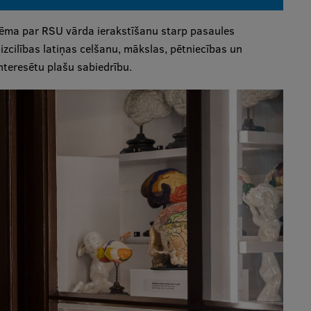
ma par RSU vārda ierakstīšanu starp pasaules
izcilības latiņas celšanu, mākslas, pētniecības un
interesētu plašu sabiedrību.