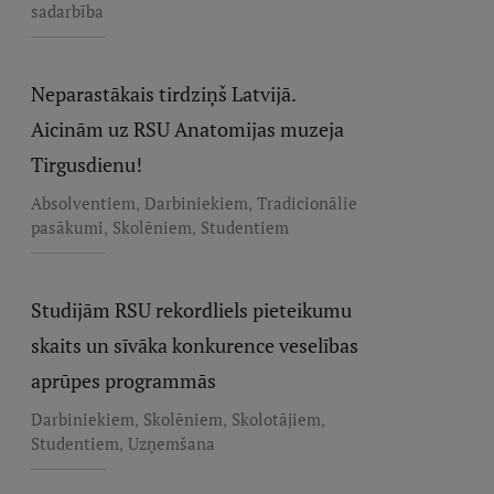
sadarbība
Neparastākais tirdziņš Latvijā.
Aicinām uz RSU Anatomijas muzeja
Tirgusdienu!
,
,
Absolventiem
Darbiniekiem
Tradicionālie
,
,
pasākumi
Skolēniem
Studentiem
Studijām RSU rekordliels pieteikumu
skaits un sīvāka konkurence veselības
aprūpes programmās
,
,
,
Darbiniekiem
Skolēniem
Skolotājiem
,
Studentiem
Uzņemšana