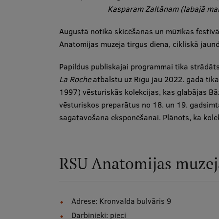
Kasparam Zaltānam (labajā malā
Augustā notika skicēšanas un mūzikas festiv
Anatomijas muzeja tirgus diena, cikliskā jau
Papildus publiskajai programmai tika strādāts
La Roche
atbalstu uz Rīgu jau 2022. gadā tik
1997) vēsturiskās kolekcijas, kas glabājas B
vēsturiskos preparātus no 18. un 19. gadsimta
sagatavošana eksponēšanai. Plānots, ka kolek
RSU Anatomijas muzeja
Adrese: Kronvalda bulvāris 9
Darbinieki: pieci