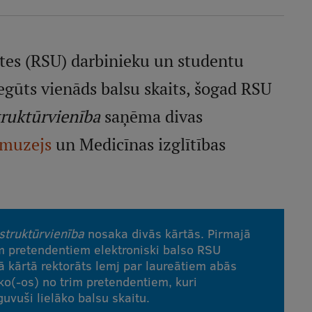
ātes (RSU) darbinieku un studentu
egūts vienāds balsu skaits, šogad RSU
ruktūrvienība
saņēma divas
 muzejs
un Medicīnas izglītības
struktūrvienība
nosaka divās kārtās. Pirmajā
em pretendentiem elektroniski balso RSU
jā kārtā rektorāts lemj par laureātiem abās
ko(-os) no trim pretendentiem, kuri
uvuši lielāko balsu skaitu.