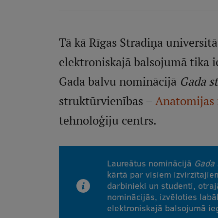
Tā kā Rīgas Stradiņa universit
elektroniskajā balsojumā tika i
Gada balvu nominācijā
Gada st
struktūrvienības –
Anatomijas
tehnoloģiju centrs.
Laureātus nominācijā
Gada 
kārtā par visiem izvirzītaji
darbinieki un studenti, otra
nominācijās, izvēloties labā
elektroniskajā balsojumā ieg