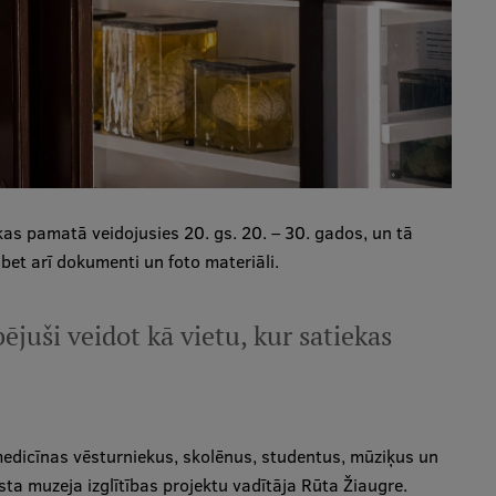
as pamatā veidojusies 20. gs. 20. – 30. gados, un tā
 bet arī dokumenti un foto materiāli.
juši veidot kā vietu, kur satiekas
edicīnas vēsturniekus, skolēnus, studentus, mūziķus un
ta muzeja izglītības projektu vadītāja Rūta Žiaugre.