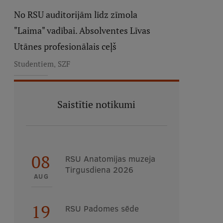
No RSU auditorijām līdz zīmola
"Laima" vadībai. Absolventes Līvas
Utānes profesionālais ceļš
,
Studentiem
SZF
Saistītie notikumi
08
RSU Anatomijas muzeja
Tirgusdiena 2026
AUG
19
RSU Padomes sēde