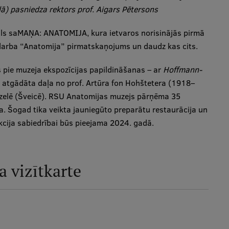
) pasniedza rektors prof. Aigars Pētersons
āls saMAŅA: ANATOMIJA, kura ietvaros norisinājās pirmā
ndarba “Anatomija” pirmatskaņojums un daudz kas cits.
 pie muzeja ekspozīcijas papildināšanas – ar
Hoffmann-
a atgādāta daļa no prof. Artūra fon Hohštetera (1918–
āzelē (Šveicē). RSU Anatomijas muzejs pārņēma 35
. Šogad tika veikta jauniegūto preparātu restaurācija un
cija sabiedrībai būs pieejama 2024. gadā.
 vizītkarte