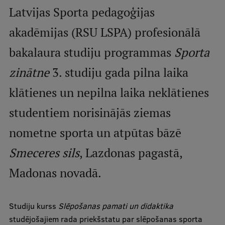
Latvijas Sporta pedagoģijas
Studentu dzīve
akadēmijas (RSU LSPA) profesionālā
Studiju norises vietas
bakalaura studiju programmas
Sporta
Fakultātes
zinātne
3. studiju gada pilna laika
Mūsu cilvēki
klātienes un nepilna laika neklātienes
Stratēģija
studentiem norisinājās ziemas
Struktūra
nometne sporta un atpūtas bāzē
Vēsture un tradīcijas
Smeceres sils
, Lazdonas pagastā,
Identitāte
Madonas novadā.
RSU fonds
Aula
Studiju kurss
Slēpošanas pamati un didaktika
studējošajiem rada priekšstatu par slēpošanas sporta
Muzeji un ekspozīcijas