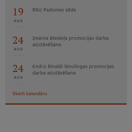
19
RSU Padomes sēde
AUG
24
Imanta Bleideļa promocijas darba
aizstāvēšana
AUG
24
Endrū Rinaldi Sinulingas promocijas
darba aizstāvēšana
AUG
Skatīt kalendāru