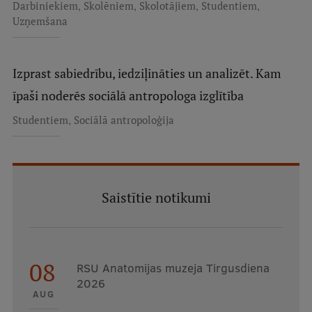
,
,
,
,
Darbiniekiem
Skolēniem
Skolotājiem
Studentiem
Starptautiskā sadarbība
Uzņemšana
Izprast sabiedrību, iedziļināties un analizēt. Kam
Mobilitātes programmas
īpaši noderēs sociālā antropologa izglītība
Starptautiskie projekti
,
Studentiem
Sociālā antropoloģija
Starptautiskie sadarbības partneri
EURAXESS RSU kontaktpunkts
EATRIS koordinators Latvijā
Saistītie notikumi
08
RSU Anatomijas muzeja Tirgusdiena
2026
AUG