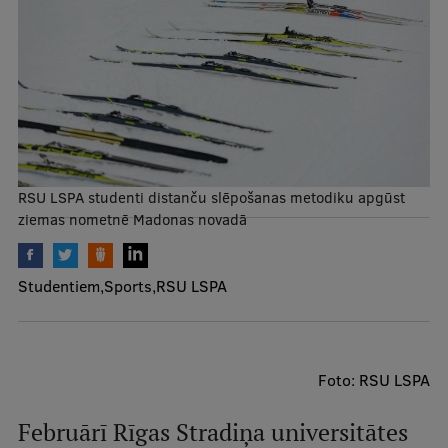
Mobile
galvenā
Studiju iespējas
izvēlne
Pamatstudiju programmas
Maģistra studiju programmas
RSU LSPA studenti distanču slēpošanas metodiku apgūst
Doktorantūra
ziemas nometnē Madonas novadā
Rezidentūra
Studentiem
Sports
RSU LSPA
Uzņemšana
Praktiska informācija
Foto: RSU LSPA
Par RSU
Februārī Rīgas Stradiņa universitātes