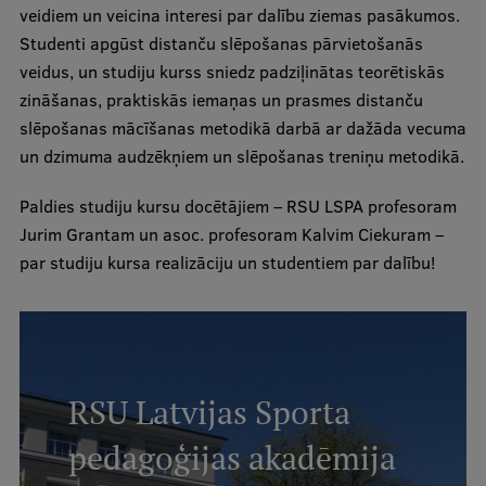
veidiem un veicina interesi par dalību ziemas pasākumos.
Ģerbonis
Studenti apgūst distanču slēpošanas pārvietošanās
veidus, un studiju kurss sniedz padziļinātas teorētiskās
Projekti
zināšanas, praktiskās iemaņas un prasmes distanču
Reitingi
slēpošanas mācīšanas metodikā darbā ar dažāda vecuma
un dzimuma audzēkņiem un slēpošanas treniņu metodikā.
Virtuālā tūre
Ilgtspējīga attīstība
Paldies studiju kursu docētājiem – RSU LSPA profesoram
Jurim Grantam un asoc. profesoram Kalvim Ciekuram –
Studiju un vides pieejamība
par studiju kursa realizāciju un studentiem par dalību!
Dati par 2025. gadu
Suvenīri un grāmatas
RSU Latvijas Sporta
Mūžizglītība
pedagoģijas akadēmija