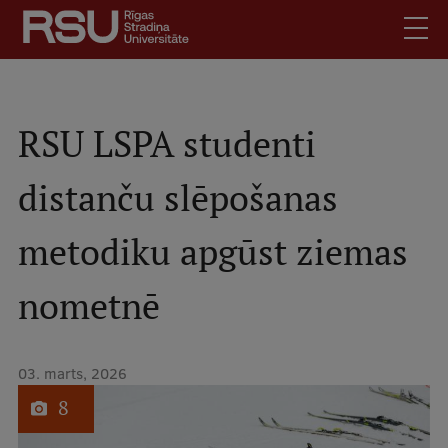
Pārlekt
uz
galveno
saturu
English
.
Latviski
RSU LSPA studenti
Mobile
Meklēt
Skolēniem
distanču slēpošanas
augšējā
Studentiem
izvēlne
metodiku apgūst ziemas
Absolventiem
Darbiniekiem
nometnē
Darba devējiem
Bibliotēka
03. marts, 2026
Kontakti
1
no
8
Vakances