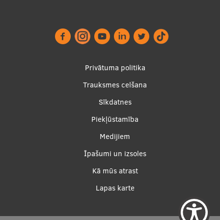
Footer
Privātuma politika
menu
Trauksmes celšana
Sīkdatnes
Piekļūstamība
Apakšējā
Medijiem
izvēlne2
Īpašumi un izsoles
Kā mūs atrast
Lapas karte