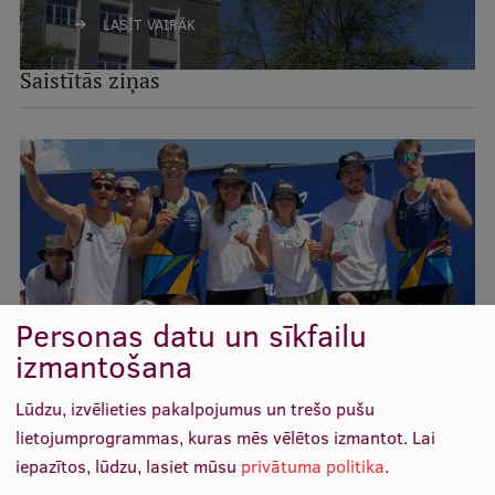
Ētikas un līdztiesības mācības
LASĪT VAIRĀK
Atvērtā universitāte
Saistītās ziņas
Sagatavošanas kursi
Profesionālās pilnveides kursi
ESF kvalifikācijas celšanas kursi
Pedagoģiskās izaugsmes centrs
Kvalifikācijas atbilstības pārbaude
Personas datu un sīkfailu
izmantošana
Pētniecība
Lūdzu, izvēlieties pakalpojumus un trešo pušu
RSU pludmales volejbolisti kļūst par Eiropas
lietojumprogrammas, kuras mēs vēlētos izmantot.
Lai
Zinātniskie institūti un laboratorijas
Universitāšu spēļu čempioniem
iepazītos, lūdzu, lasiet mūsu
privātuma politika
.