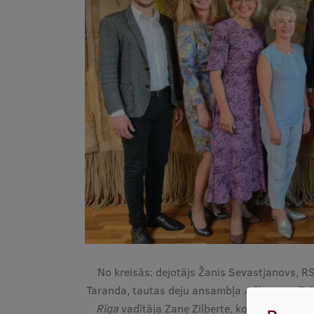
No kreisās: dejotājs Žanis Sevastjanovs, R
Taranda, tautas deju ansambļa
Ačkups
vadītā
Rīga
vadītāja Zane Zilberte, kora tērpzine