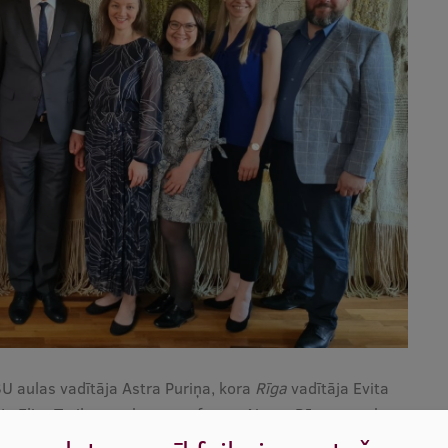
SU aulas vadītāja Astra Puriņa, kora
Rīga
vadītāja Evita
ja Elita Treilone, rektors profesors Aigars Pētersons, kora
 Ieva Jēkabsone, dejotāja Laima Mukāne kormeistars Uģis