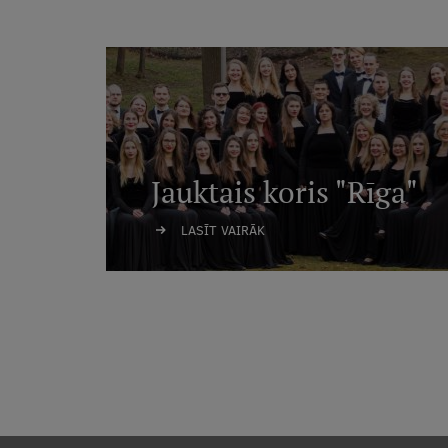
Jauktais koris "Rīga"
LASĪT VAIRĀK