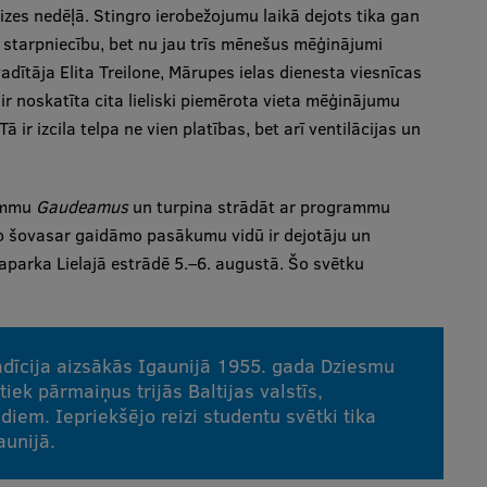
izes nedēļā. Stingro ierobežojumu laikā dejots tika gan
starpniecību, bet nu jau trīs mēnešus mēģinājumi
adītāja Elita Treilone, Mārupes ielas dienesta viesnīcas
 ir noskatīta cita lieliski piemērota vieta mēģinājumu
 ir izcila telpa ne vien platības, bet arī ventilācijas un
rammu
Gaudeamus
un turpina strādāt ar programmu
 šovasar gaidāmo pasākumu vidū ir dejotāju un
parka Lielajā estrādē 5.–6. augustā. Šo svētku
dīcija aizsākās Igaunijā 1955. gada Dziesmu
tiek pārmaiņus trijās Baltijas valstīs,
diem. Iepriekšējo reizi studentu svētki tika
aunijā.