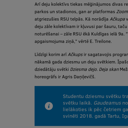
Arī deju kolektīvs tiekas mēģinājumos divas re
parkos un stadionos, gan ar platformas
Zoom
atgriezušies RSU telpās. Kā norādīja
Ačkupa
v
deju zāle kolektīvam ir kļuvusi par šauru, taču
noturēšanai – zāle RSU ēkā Kuldīgas ielā 9a. "Tā
apgaismojuma ziņā," vērtē E. Treilone.
Līdzīgi korim arī
Ačkups
ir sagatavojis prog
nākamā gada dziesmu un deju svētkiem. Īpašo
dziedātāju svētki
Dziesma dejo. Deja skan
Meža
horeogrāfs ir Agris Daņiļevičš.
Studentu dziesmu svētku tra
svētku laikā.
Gaudeamus
no
lielākoties ik pēc četriem ga
svinēti 2018. gadā Tartu, Ig