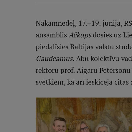
Nākamnedēļ, 17.–19. jūnijā, RS
ansamblis
Ačkups
dosies uz Li
piedalīsies Baltijas valstu stu
Gaudeamus
. Abu kolektīvu vad
rektoru prof. Aigaru Pētersonu
svētkiem, kā arī ieskicēja citas 