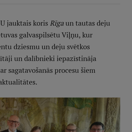
U jauktais koris
Rīga
un tautas deju
etuvas galvaspilsētu Viļņu, kur
dentu dziesmu un deju svētkos
ītāji un dalībnieki iepazīstināja
 ar sagatavošanās procesu šiem
aktualitātes.