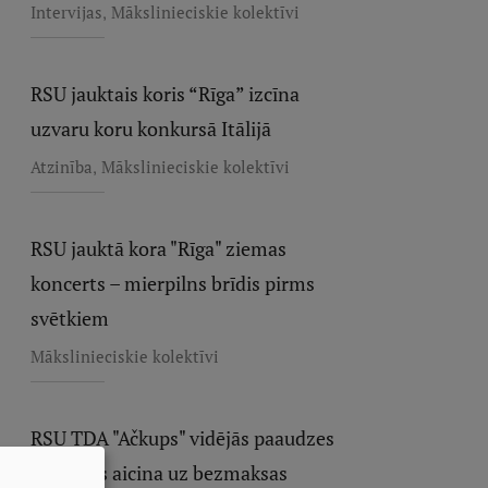
,
Intervijas
Mākslinieciskie kolektīvi
RSU jauktais koris “Rīga” izcīna
uzvaru koru konkursā Itālijā
,
Atzinība
Mākslinieciskie kolektīvi
RSU jauktā kora "Rīga" ziemas
koncerts – mierpilns brīdis pirms
svētkiem
Mākslinieciskie kolektīvi
RSU TDA "Ačkups" vidējās paaudzes
kolektīvs aicina uz bezmaksas