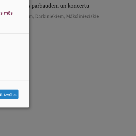
veselības pārbaudēm un koncertu
as mēs
,
,
Studentiem
Darbiniekiem
Mākslinieciskie
kolektīvi
t izvēles