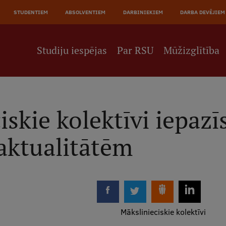
JĀ
STUDENTIEM
ABSOLVENTIEM
DARBINIEKIEM
DARBA DEVĒJIEM
NE
Studiju iespējas
Par RSU
Mūžizglītība
skie kolektīvi iepazī
 aktualitātēm
Mākslinieciskie kolektīvi