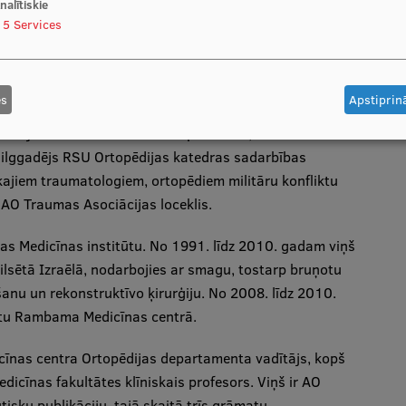
nalītiskie
rauma to limbs
5
Services
es
Apstiprinā
alilejas Medicīnas fakultātes profesors, Zifas Medicīnas
, ilggadējs RSU Ortopēdijas katedras sadarbības
ākajiem traumatologiem, ortopēdiem militāru konfliktu
 AO Traumas Asociācijas loceklis.
kas Medicīnas institūtu. No 1991. līdz 2010. gadam viņš
lsētā Izraēlā, nodarbojies ar smagu, tostarp bruņotu
šanu un rekonstruktīvo ķirurģiju. No 2008. līdz 2010.
stu Rambama Medicīnas centrā.
icīnas centra Ortopēdijas departamenta vadītājs, kopš
dicīnas fakultātes klīniskais profesors. Viņš ir AO
isku publikāciju, tajā skaitā trīs grāmatu,