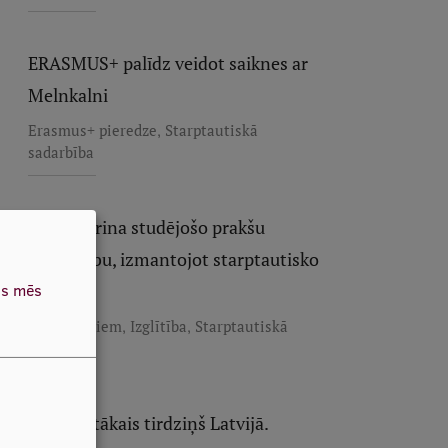
ERASMUS+ palīdz veidot saiknes ar
Melnkalni
,
Erasmus+ pieredze
Starptautiskā
sadarbība
RSU stiprina studējošo prakšu
pārvaldību, izmantojot starptautisko
as mēs
pieredzi
,
,
Darbiniekiem
Izglītība
Starptautiskā
sadarbība
Neparastākais tirdziņš Latvijā.