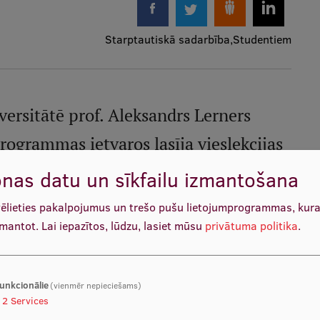
Starptautiskā sadarbība
Studentiem
versitātē prof. Aleksandrs Lerners
rogrammas ietvaros lasīja vieslekcijas
u ekstremitāšu ievainojumu ārstēšanu,
nas datu un sīkfailu izmantošana
Izraēlā un par ortopēdiskajām
vēlieties pakalpojumus un trešo pušu lietojumprogrammas, kur
zmantot.
Lai iepazītos, lūdzu, lasiet mūsu
privātuma politika
.
unkcionālie
(vienmēr nepieciešams)
2
Services