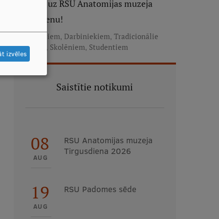
Aicinām uz RSU Anatomijas muzeja
Tirgusdienu!
,
,
Absolventiem
Darbiniekiem
Tradicionālie
,
,
pasākumi
Skolēniem
Studentiem
t izvēles
Saistītie notikumi
08
RSU Anatomijas muzeja
Tirgusdiena 2026
AUG
19
RSU Padomes sēde
AUG