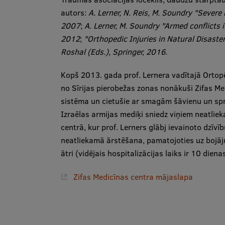
autors:
A.
Lerner, N.
Reis, M.
Soundry "Severe i
2007
;
A. Lerner, M. Soundry "Armed conflicts i
2012
;
"Orthopedic Injuries in Natural Disaste
Roshal (Eds.), Springer, 2016
.
Kopš 2013. gada prof. Lernera vadītajā Ortopēd
no Sīrijas pierobežas zonas nonākuši Zifas Med
sistēma un cietušie ar smagām šāvienu un spr
Izraēlas armijas mediķi sniedz viņiem neatlie
centrā, kur prof. Lerners glābj ievainoto dzīv
neatliekamā ārstēšana, pamatojoties uz bojāju
ātri (vidējais hospitalizācijas laiks ir 10 dienas
Zifas Medicīnas centra mājaslapa