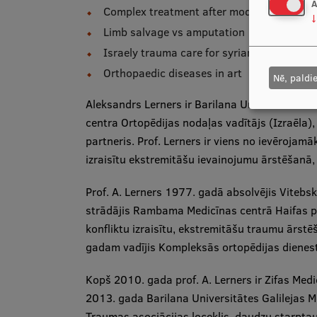
A
Complex treatment after modern combat t
↓
Limb salvage vs amputation
Israely trauma care for syrian war victims
Orthopaedic diseases in art
Nē, paldi
Aleksandrs Lerners ir Barilana Universitātes G
centra Ortopēdijas nodaļas vadītājs (Izraēla)
partneris. Prof. Lerners ir viens no ievērojam
izraisītu ekstremitāšu ievainojumu ārstēšanā,
Prof. A. Lerners 1977. gadā absolvējis Vitebs
strādājis Rambama Medicīnas centrā Haifas pi
konfliktu izraisītu, ekstremitāšu traumu ārstē
gadam vadījis Kompleksās ortopēdijas diene
Kopš 2010. gada prof. A. Lerners ir Zifas Med
2013. gada Barilana Universitātes Galilejas Me
Traumas asociācijas loceklis, daudzu starptaut