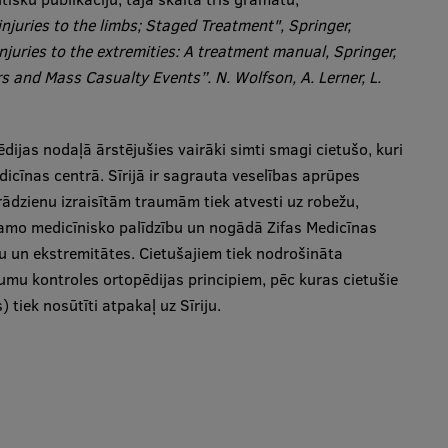
njuries to the limbs; Staged Treatment", Springer,
njuries to the extremities: A treatment manual, Springer,
rs and Mass Casualty Events”. N. Wolfson, A. Lerner, L.
ijas nodaļā ārstējušies vairāki simti smagi cietušo, kuri
icīnas centrā. Sīrijā ir sagrauta veselības aprūpes
ādzienu izraisītām traumām tiek atvesti uz robežu,
kamo medicīnisko palīdzību un nogādā Zifas Medicīnas
ību un ekstremitātes. Cietušajiem tiek nodrošināta
mu kontroles ortopēdijas principiem, pēc kuras cietušie
) tiek nosūtīti atpakaļ uz Sīriju.