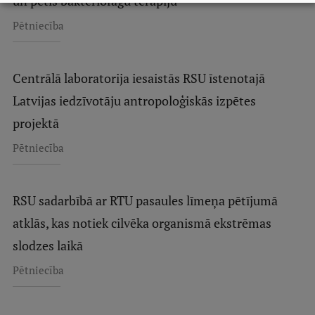
un pētīs bakteriofāgu terapiju
Starptautiskā sadarbība
Pētniecība
Centrālā laboratorija iesaistās RSU īstenotajā
Mobilitātes programmas
Latvijas iedzīvotāju antropoloģiskās izpētes
Starptautiskie projekti
projektā
Starptautiskie sadarbības partneri
Pētniecība
EURAXESS RSU kontaktpunkts
EATRIS koordinators Latvijā
RSU sadarbībā ar RTU pasaules līmeņa pētījumā
atklās, kas notiek cilvēka organismā ekstrēmas
slodzes laikā
Pētniecība