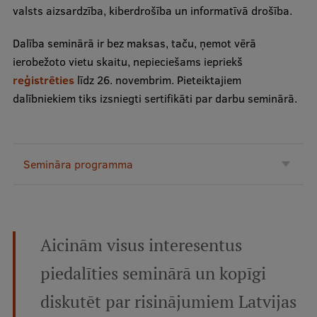
valsts aizsardzība, kiberdrošība un informatīvā drošība.
Ģerbonis
Dalība seminārā ir bez maksas, taču, ņemot vērā
Projekti
ierobežoto vietu skaitu, nepieciešams iepriekš
Reitingi
reģistrēties
līdz 26. novembrim. Pieteiktajiem
dalībniekiem tiks izsniegti sertifikāti par darbu seminārā.
Virtuālā tūre
Ilgtspējīga attīstība
Studiju un vides pieejamība
Semināra programma
Dati par 2025. gadu
Suvenīri un grāmatas
Aicinām visus interesentus
Mūžizglītība
piedalīties seminārā un kopīgi
diskutēt par risinājumiem Latvijas