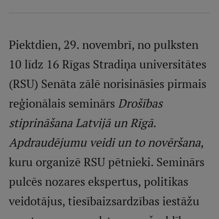
Mobile
galvenā
Studiju iespējas
izvēlne
Piektdien, 29. novembrī, no pulksten
10 līdz 16 Rīgas Stradiņa universitātes
Pamatstudiju programmas
(RSU) Senāta zālē norisināsies pirmais
Maģistra studiju programmas
reģionālais seminārs
Drošības
Doktorantūra
stiprināšana Latvijā un Rīgā.
Rezidentūra
Apdraudējumu veidi un to novēršana
,
Uzņemšana
kuru organizē RSU pētnieki. Seminārs
Praktiska informācija
pulcēs nozares ekspertus, politikas
veidotājus, tiesībaizsardzības iestāžu
Par RSU