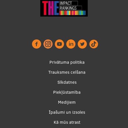
Footer
Privātuma politika
menu
Trauksmes celšana
Sīkdatnes
Piekļūstamība
Apakšējā
Medijiem
izvēlne2
Īpašumi un izsoles
Kā mūs atrast