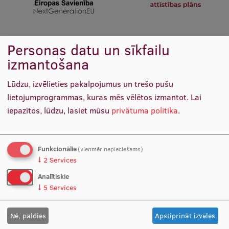
Pētniecības datu pārvaldība
RSU zinātnes portāls
Zinātnes ietekme
Personas datu un sīkfailu
Saistītās ziņas
izmantošana
Pētniecības platformas
Lūdzu, izvēlieties pakalpojumus un trešo pušu
Doktorantūras skola
lietojumprogrammas, kuras mēs vēlētos izmantot.
Lai
Pētniecības pakalpojumi
iepazītos, lūdzu, lasiet mūsu
privātuma politika
.
Pētniecības projekti
Zinātnieku brokastis
Funkcionālie
(vienmēr nepieciešams)
↓
2
Services
Vertikāli integrētie projekti
Analītiskie
Zinātniskās konferences
↓
5
Services
Inovāciju centrs
RSU pētnieki iesaistās “Apvārsnis Eiropa” projektā
Nē, paldies
Apstiprināt izvēles