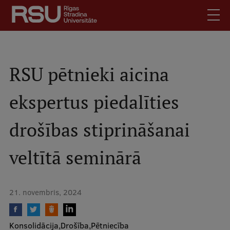
Pārlekt
uz
galveno
saturu
English
.
Latviski
RSU pētnieki aicina
Mobile
Meklēt
Skolēniem
ekspertus piedalīties
augšējā
Studentiem
izvēlne
drošības stiprināšanai
Absolventiem
Darbiniekiem
veltītā seminārā
Darba devējiem
Bibliotēka
21. novembris, 2024
Kontakti
Vakances
Konsolidācija
Drošība
Pētniecība