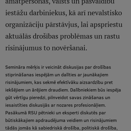
amatpersonas, valsts un pašvaldību
iestāžu darbiniekus, kā arī nevalstisko
Studentu dzīve
organizāciju pārstāvjus, lai apspriestu
Studiju norises vietas
aktuālās drošības problēmas un rastu
Fakultātes
risinājumus to novēršanai.
Mūsu cilvēki
Stratēģija
Semināra mērķis ir veicināt diskusijas par drošības
Struktūra
stiprināšanas iespējām un dalīties ar jaunākajiem
risinājumiem, kas sekmē efektīvāku aizsardzību pret
Vēsture un tradīcijas
iekšējiem un ārējiem draudiem. Dalībniekiem būs iespēja
Identitāte
gūt vērtīgu pieredzi, pilnveidot savas zināšanas un
iesaistīties diskusijās ar nozares profesionāļiem.
RSU fonds
Pasākumā RSU pētnieki un eksperti diskutēs par
Aula
būtiskākajiem apdraudējuma veidiem un risinājumiem
tādās jomās kā sabiedriskā drošība, politiskā drošība,
Muzeji un ekspozīcijas