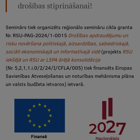
drošības stiprināšanai!
Ētikas un līdztiesības mācības
Atvērtā universitāte
Seminārs tiek organizēts reģionālo semināru cikla granta
Sagatavošanas kursi
Nr. RSU-PAG-2024/1-0015
Drošības apdraudējumu un
Profesionālās pilnveides kursi
risku novēršana politiskajā, aizsardzības, sabiedriskajā,
sociāli ekonomiskajā un informatīvajā vidē
(projekts
RSU
ESF kvalifikācijas celšanas kursi
iekšējā un RSU ar LSPA ārējā konsolidācija
Pedagoģiskās izaugsmes centrs
(Nr. 5,2,1,1.i.0/2/24/I/CFLA/005) tiek finansēts Eiropas
Savienības Atveseļošanas un noturības mehānisma plāna
Kvalifikācijas atbilstības pārbaude
un valsts budžeta ietvaros) ietvarā.
Pētniecība
Zinātniskie institūti un laboratorijas