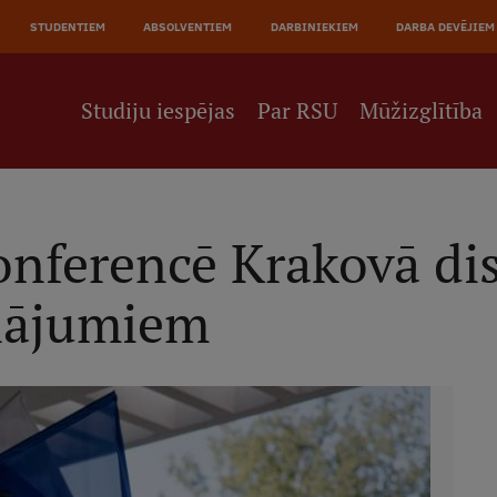
JĀ
STUDENTIEM
ABSOLVENTIEM
DARBINIEKIEM
DARBA DEVĒJIEM
NE
Studiju iespējas
Par RSU
Mūžizglītība
onferencē Krakovā di
inājumiem