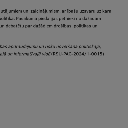
jautājumiem un izaicinājumiem, ar īpašu uzsvaru uz kara
olitikā. Pasākumā piedalījās pētnieki no dažādām
 un debatētu par dažādiem drošības, politikas un
bas apdraudējumu un risku novēršana politiskajā,
ajā un informatīvajā vidē
(RSU-PAG-2024/1-0015)
m