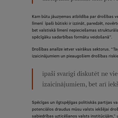
Kam būtu jāuzņemas atbildība par drošības ve
līmenī īpaši būtiski ir izzināt, paredzēt, novēr
bet valstiskā līmenī nepieciešamas strukturāl
spēcīgāku sadarbības formātu veidošanā”.
Drošības analīze ietver vairākus sektorus. “T
izaicinājumiem un pieaugošiem drošības riskie
īpaši svarīgi diskutēt ne vi
izaicinājumiem, bet arī iek
Spēcīgas un ilgtspējīgas politiskās partijas 
potenciālos draudus mūsu valsts iekšējai drošīb
sabiedrības uzticēšanos valsts institūcijām,”