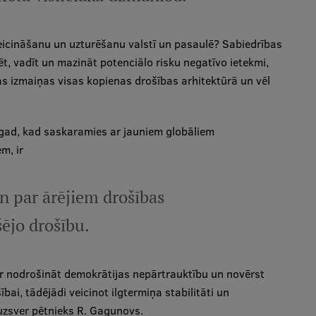
icināšanu un uzturēšanu valstī un pasaulē? Sabiedrības
tēt, vadīt un mazināt potenciālo risku negatīvo ietekmi,
as izmaiņas visas kopienas drošības arhitektūrā un vēl
agad, kad saskaramies ar jauniem globāliem
m, ir
en par ārējiem drošības
šējo drošību.
var nodrošināt demokrātijas nepārtrauktību un novērst
ai, tādējādi veicinot ilgtermiņa stabilitāti un
 uzsver pētnieks R. Gagunovs.