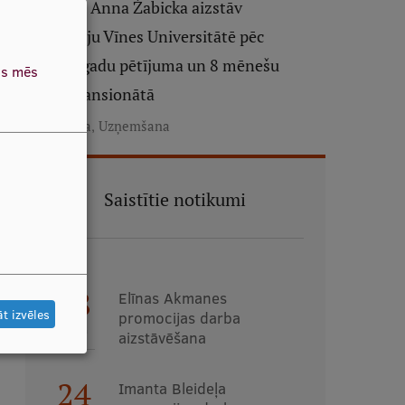
Pētniece Anna Žabicka aizstāv
disertāciju Vīnes Universitātē pēc
vairāku gadu pētījuma un 8 mēnešu
as mēs
dzīves pansionātā
,
Pētniecība
Uzņemšana
Saistītie notikumi
18
Elīnas Akmanes
t izvēles
promocijas darba
AUG
aizstāvēšana
24
Imanta Bleideļa