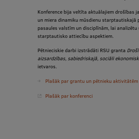
Konference bija veltīta aktuālajiem drošības 
un miera dinamiku mūsdienu starptautiskajā p
pasaules valstīm un disciplīnām, lai analizētu
starptautisko attiecību aspektiem.
Pētnieciskie darbi izstrādāti RSU granta
Drošī
aizsardzības, sabiedriskajā, sociāli ekonomisk
ietvaros.
Plašāk par grantu un pētnieku aktivitātē
Plašāk par konferenci