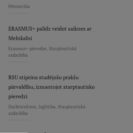
Pētniecība
ERASMUS+ palīdz veidot saiknes ar
Melnkalni
,
Erasmus+ pieredze
Starptautiskā
sadarbība
RSU stiprina studējošo prakšu
pārvaldību, izmantojot starptautisko
pieredzi
,
,
Darbiniekiem
Izglītība
Starptautiskā
sadarbība