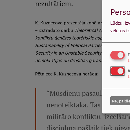
rezultātiem.
Perso
K. Kuzņecova prezentēja kopā ar kolēģiem – prof
Lūdzu, iz
– izstrādāto darbu
Theoretical Aspects of the 
vēlētos i
konfliktu ģenēzes teorētiskie aspekti
), savukā
Sustainability of Political Parties and Party 
Security in an Unstable Security Environment
F
demokrātijas un drošības garants nestabilā d
↓
A
Pētniece K. Kuzņecova norāda:
↓
“Mūsdienu pasaulē robeža s
Nē, paldi
nenoteiktāka. Tas ir iemesl
militāro konfliktu izcelšan
disciplīnā pašlaik tiek piev