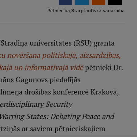
Pētniecība
Starptautiskā sadarbība
 Stradiņa universitātes (RSU) granta
 novēršana politiskajā, aizsardzības,
kajā un informatīvajā vidē
pētnieki Dr.
māns Gagunovs piedalījās
a līmeņa drošības konferencē Krakovā,
erdisciplinary Security
Warring States: Debating Peace and
 atziņās ar saviem pētnieciskajiem