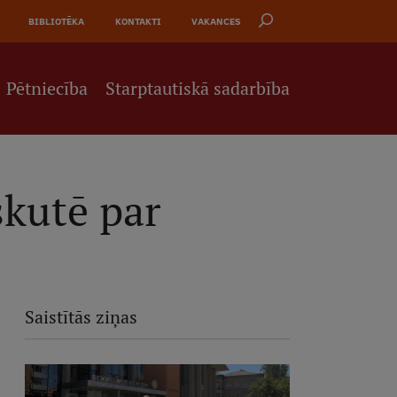
BIBLIOTĒKA
KONTAKTI
VAKANCES
Pētniecība
Starptautiskā sadarbība
skutē par
Saistītās ziņas