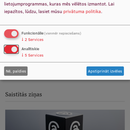
lietojumprogrammas, kuras mēs vēlētos izmantot.
Lai
Projekta līguma nr. VPP-VM-Sabiedrības_Veselība-
Starptautiskā sadarbība
iepazītos, lūdzu, lasiet mūsu
privātuma politika
.
2024/1-0002.
Mobilitātes programmas
Funkcionālie
(vienmēr nepieciešams)
↓
2
Services
Starptautiskie projekti
Analītiskie
↓
5
Services
Starptautiskie sadarbības partneri
EURAXESS RSU kontaktpunkts
Nē, paldies
Apstiprināt izvēles
EATRIS koordinators Latvijā
Saistītās ziņas