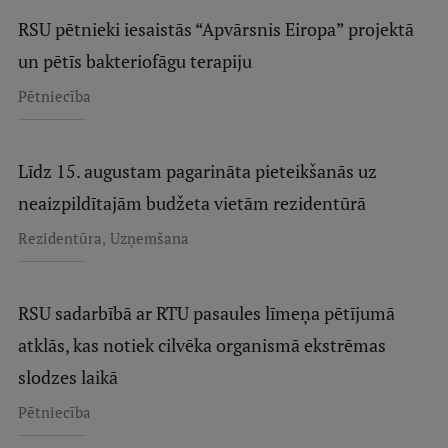
RSU pētnieki iesaistās “Apvārsnis Eiropa” projektā
un pētīs bakteriofāgu terapiju
Pētniecība
Līdz 15. augustam pagarināta pieteikšanās uz
neaizpildītajām budžeta vietām rezidentūrā
,
Rezidentūra
Uzņemšana
RSU sadarbībā ar RTU pasaules līmeņa pētījumā
atklās, kas notiek cilvēka organismā ekstrēmas
slodzes laikā
Pētniecība