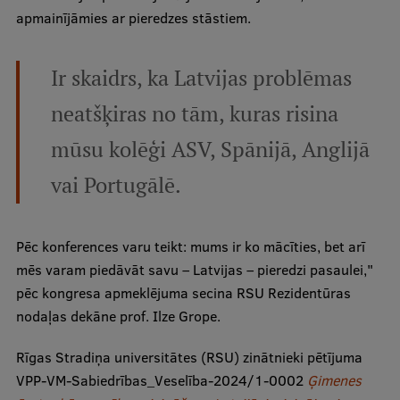
apmainījāmies ar pieredzes stāstiem.
Ģerbonis
Projekti
Ir skaidrs, ka Latvijas problēmas
Reitingi
neatšķiras no tām, kuras risina
Virtuālā tūre
mūsu kolēģi ASV, Spānijā, Anglijā
Ilgtspējīga attīstība
vai Portugālē.
Studiju un vides pieejamība
Dati par 2025. gadu
Pēc konferences varu teikt: mums ir ko mācīties, bet arī
Suvenīri un grāmatas
mēs varam piedāvāt savu – Latvijas – pieredzi pasaulei,"
pēc kongresa apmeklējuma secina RSU Rezidentūras
nodaļas dekāne prof. Ilze Grope.
Mūžizglītība
Rīgas Stradiņa universitātes (RSU) zinātnieki pētījuma
VPP-VM-Sabiedrības_Veselība-2024/1-0002
Ģimenes