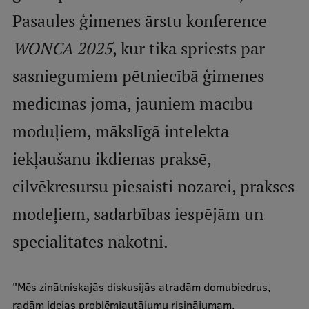
Pasaules ģimenes ārstu konference
Studentu dzīve
WONCA 2025
, kur tika spriests par
Studiju norises vietas
sasniegumiem pētniecībā ģimenes
Fakultātes
medicīnas jomā, jauniem mācību
Mūsu cilvēki
moduļiem, mākslīgā intelekta
Stratēģija
iekļaušanu ikdienas praksē,
Struktūra
cilvēkresursu piesaisti nozarei, prakses
Vēsture un tradīcijas
modeļiem, sadarbības iespējām un
Identitāte
specialitātes nākotni.
RSU fonds
Aula
"Mēs zinātniskajās diskusijās atradām domubiedrus,
Muzeji un ekspozīcijas
radām idejas problēmjautājumu risinājumam,