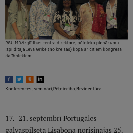
Mobile
galvenā
Studiju iespējas
izvēlne
Pamatstudiju programmas
RSU Mūžizglītības centra direktore, pētnieka pienākumu
izpildītāja Ieva Griķe (no kreisās) kopā ar citiem kongresa
Maģistra studiju programmas
dalībniekiem
Doktorantūra
Rezidentūra
Uzņemšana
Konferences, semināri
Pētniecība
Rezidentūra
Praktiska informācija
17.–21. septembrī Portugāles
Par RSU
galvaspilsētā Lisabonā norisinājās 25.