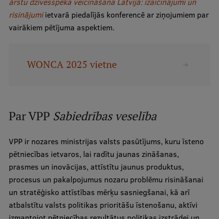
ārstu dzīvesspēka veicināšana Latvijā: izaicinājumi un
Ētikas un līdztiesības mācības
risinājumi
ietvarā piedalījās konferencē ar ziņojumiem par
vairākiem pētījuma aspektiem.
Atvērtā universitāte
Sagatavošanas kursi
WONCA 2025 vietne
Profesionālās pilnveides kursi
ESF kvalifikācijas celšanas kursi
Pedagoģiskās izaugsmes centrs
Par VPP
Sabiedrības veselība
Kvalifikācijas atbilstības pārbaude
VPP ir nozares ministrijas valsts pasūtījums, kuru īsteno
pētniecības ietvaros, lai radītu jaunas zināšanas,
Pētniecība
prasmes un inovācijas, attīstītu jaunus produktus,
procesus un pakalpojumus nozaru problēmu risināšanai
un stratēģisko attīstības mērķu sasniegšanai, kā arī
Zinātniskie institūti un laboratorijas
atbalstītu valsts politikas prioritāšu īstenošanu, aktīvi
izmantojot pētniecības rezultātus politikas izstrādei un