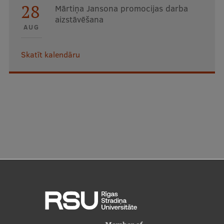
28
Mārtiņa Jansona promocijas darba
aizstāvēšana
AUG
Skatīt kalendāru