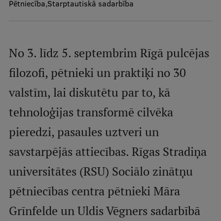
Pētniecība
Starptautiskā sadarbība
Mobile
galvenā
Studiju iespējas
izvēlne
No 3. līdz 5. septembrim Rīgā pulcējas
Pamatstudiju programmas
filozofi, pētnieki un praktiķi no 30
Maģistra studiju programmas
valstīm, lai diskutētu par to, kā
Doktorantūra
tehnoloģijas transformē cilvēka
Rezidentūra
pieredzi, pasaules uztveri un
Uzņemšana
savstarpējās attiecības. Rīgas Stradiņa
Praktiska informācija
universitātes (RSU) Sociālo zinātņu
pētniecības centra pētnieki Māra
Par RSU
Grīnfelde un Uldis Vēgners sadarbībā