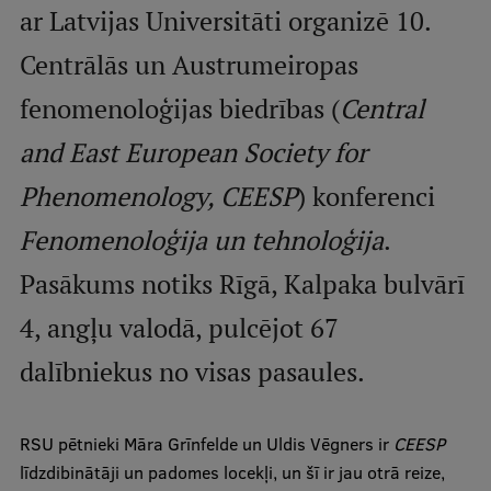
ar Latvijas Universitāti organizē 10.
Studentu dzīve
Centrālās un Austrumeiropas
Studiju norises vietas
fenomenoloģijas biedrības (
Central
Fakultātes
and East European Society for
Mūsu cilvēki
Phenomenology, CEESP
) konferenci
Stratēģija
Fenomenoloģija un tehnoloģija
.
Struktūra
Pasākums notiks Rīgā, Kalpaka bulvārī
Vēsture un tradīcijas
4, angļu valodā, pulcējot 67
Identitāte
dalībniekus no visas pasaules.
RSU fonds
Aula
RSU pētnieki Māra Grīnfelde un Uldis Vēgners ir
CEESP
līdzdibinātāji un padomes locekļi, un šī ir jau otrā reize,
Muzeji un ekspozīcijas