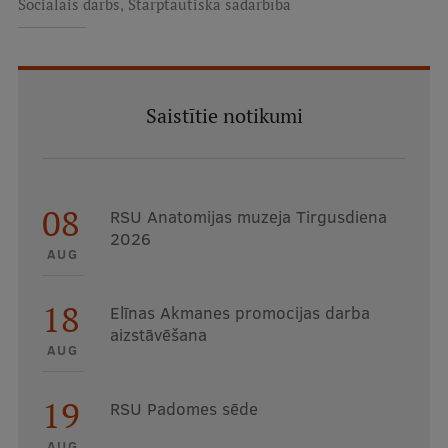
,
Sociālais darbs
Starptautiskā sadarbība
Saistītie notikumi
08
RSU Anatomijas muzeja Tirgusdiena
2026
AUG
18
Elīnas Akmanes promocijas darba
aizstāvēšana
AUG
19
RSU Padomes sēde
AUG