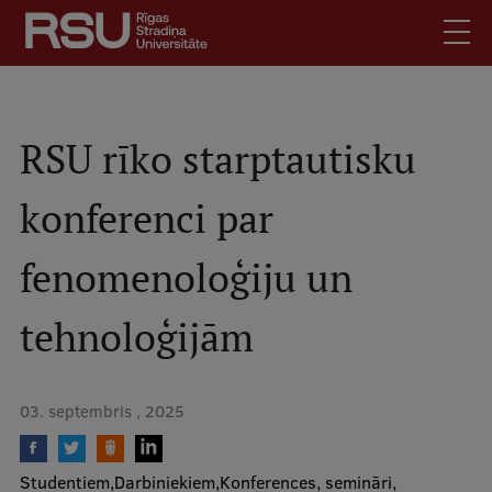
Pārlekt
uz
galveno
saturu
English
.
Latviski
RSU rīko starptautisku
Mobile
Meklēt
Skolēniem
konferenci par
augšējā
Studentiem
izvēlne
fenomenoloģiju un
Absolventiem
Darbiniekiem
tehnoloģijām
Darba devējiem
Bibliotēka
03. septembris , 2025
Kontakti
Vakances
Studentiem
Darbiniekiem
Konferences, semināri