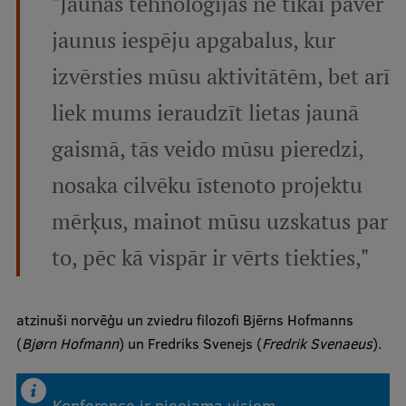
"Jaunās tehnoloģijas ne tikai paver
Ētikas un līdztiesības mācības
jaunus iespēju apgabalus, kur
Atvērtā universitāte
izvērsties mūsu aktivitātēm, bet arī
Sagatavošanas kursi
liek mums ieraudzīt lietas jaunā
Profesionālās pilnveides kursi
gaismā, tās veido mūsu pieredzi,
ESF kvalifikācijas celšanas kursi
nosaka cilvēku īstenoto projektu
Pedagoģiskās izaugsmes centrs
mērķus, mainot mūsu uzskatus par
Kvalifikācijas atbilstības pārbaude
to, pēc kā vispār ir vērts tiekties,"
Pētniecība
atzinuši norvēģu un zviedru filozofi Bjērns Hofmanns
(
Bjørn Hofmann
) un Fredriks Svenejs (
Fredrik Svenaeus
).
Zinātniskie institūti un laboratorijas
Konference ir pieejama visiem