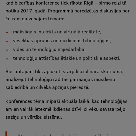
kad biedrības konference tiek rīkota Rīgā – pirmo reizi tā
Ģerbonis
notika 2017. gadā. Programmā paredzētas diskusijas par
četrām galvenajām tēmām:
Projekti
mākslīgais intelekts un virtuālā realitāte,
Reitingi
veselības aprūpes un medicīnas tehnoloģijas,
Virtuālā tūre
vides un tehnoloģiju mijiedarbība,
Ilgtspējīga attīstība
tehnoloģiju attīstības ētiskie un politiskie aspekti.
Studiju un vides pieejamība
Šie jautājumi tiks aplūkoti starpdisciplinārā skatījumā,
analizējot tehnoloģiju radītās pārmaiņas mūsdienu
Dati par 2025. gadu
sabiedrībā un cilvēka apziņas pieredzē.
Suvenīri un grāmatas
Konferences tēma ir īpaši aktuāla laikā, kad tehnoloģijas
arvien vairāk ietekmē ikdienas dzīvi, cilvēku savstarpējo
Mūžizglītība
saziņu un vērtību sistēmu.