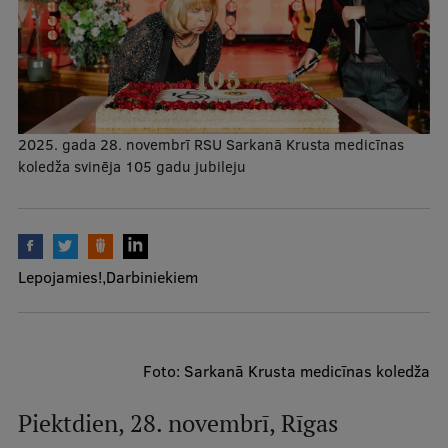
Mobile
galvenā
Studiju iespējas
izvēlne
Pamatstudiju programmas
2025. gada 28. novembrī RSU Sarkanā Krusta medicīnas
koledža svinēja 105 gadu jubileju
Maģistra studiju programmas
Doktorantūra
Rezidentūra
Lepojamies!
Darbiniekiem
Uzņemšana
Praktiska informācija
Foto: Sarkanā Krusta medicīnas koledža
Par RSU
Piektdien, 28. novembrī, Rīgas