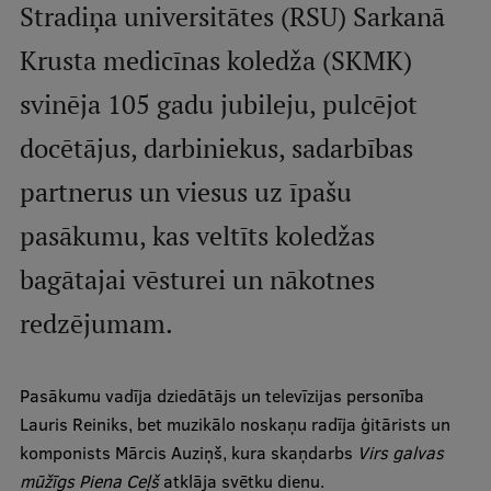
Stradiņa universitātes (RSU) Sarkanā
Studentu dzīve
Krusta medicīnas koledža (SKMK)
Studiju norises vietas
svinēja 105 gadu jubileju, pulcējot
Fakultātes
docētājus, darbiniekus, sadarbības
Mūsu cilvēki
partnerus un viesus uz īpašu
Stratēģija
pasākumu, kas veltīts koledžas
Struktūra
bagātajai vēsturei un nākotnes
Vēsture un tradīcijas
redzējumam.
Identitāte
RSU fonds
Pasākumu vadīja dziedātājs un televīzijas personība
Lauris Reiniks, bet muzikālo noskaņu radīja ģitārists un
Aula
komponists Mārcis Auziņš, kura skaņdarbs
Virs galvas
Muzeji un ekspozīcijas
mūžīgs Piena Ceļš
atklāja svētku dienu.