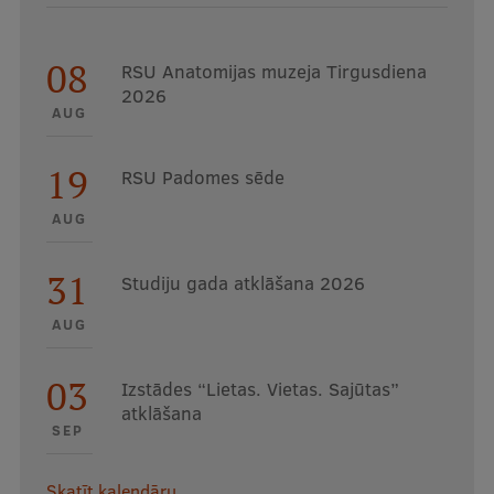
08
RSU Anatomijas muzeja Tirgusdiena
2026
AUG
19
RSU Padomes sēde
AUG
31
Studiju gada atklāšana 2026
AUG
03
Izstādes “Lietas. Vietas. Sajūtas”
atklāšana
SEP
Skatīt kalendāru