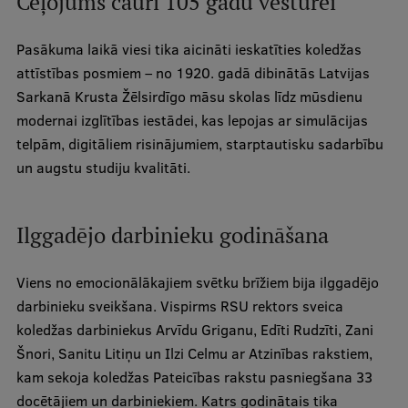
Ceļojums cauri 105 gadu vēsturei
Ētikas un līdztiesības mācības
Pasākuma laikā viesi tika aicināti ieskatīties koledžas
Atvērtā universitāte
attīstības posmiem – no 1920. gadā dibinātās Latvijas
Sagatavošanas kursi
Sarkanā Krusta Žēlsirdīgo māsu skolas līdz mūsdienu
modernai izglītības iestādei, kas lepojas ar simulācijas
Profesionālās pilnveides kursi
telpām, digitāliem risinājumiem, starptautisku sadarbību
ESF kvalifikācijas celšanas kursi
un augstu studiju kvalitāti.
Pedagoģiskās izaugsmes centrs
Kvalifikācijas atbilstības pārbaude
Ilggadējo darbinieku godināšana
Viens no emocionālākajiem svētku brīžiem bija ilggadējo
Pētniecība
darbinieku sveikšana. Vispirms RSU rektors sveica
koledžas darbiniekus Arvīdu Griganu, Edīti Rudzīti, Zani
Šnori, Sanitu Litiņu un Ilzi Celmu ar Atzinības rakstiem,
kam sekoja koledžas Pateicības rakstu pasniegšana 33
Zinātniskie institūti un laboratorijas
docētājiem un darbiniekiem. Katrs godinātais tika