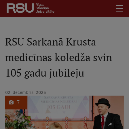
Pārlekt
uz
galveno
saturu
English
.
Latviski
RSU Sarkanā Krusta
Mobile
Meklēt
Skolēniem
medicīnas koledža svin
augšējā
Studentiem
izvēlne
105 gadu jubileju
Absolventiem
Darbiniekiem
Darba devējiem
02. decembris, 2025
1
no
Bibliotēka
7
Kontakti
Vakances