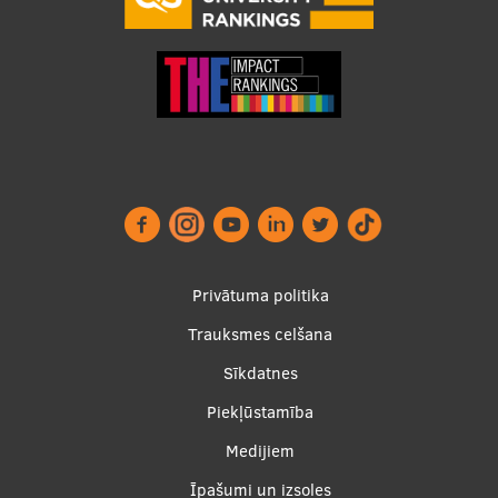
Footer
Privātuma politika
menu
Trauksmes celšana
Sīkdatnes
Piekļūstamība
Apakšējā
Medijiem
izvēlne2
Īpašumi un izsoles