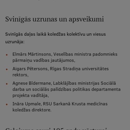
Ģerbonis
Svinīgās uzrunas un apsveikumi
Projekti
Reitingi
Svinīgās daļas laikā koledžas kolektīvu un viesus
uzrunāja:
Virtuālā tūre
Ilgtspējīga attīstība
Elmārs Mārtinsons, Veselības ministra padomnieks
pārmaiņu vadības jautājumos,
Studiju un vides pieejamība
Aigars Pētersons, Rīgas Stradiņa universitātes
rektors,
Dati par 2025. gadu
Agnese Bīdermane, Labklājības ministrijas Sociālā
Suvenīri un grāmatas
darba un sociālās palīdzības politikas departamenta
projekta vadītāja,
Ināra Upmale, RSU Sarkanā Krusta medicīnas
koledžas direktore.
Mūžizglītība