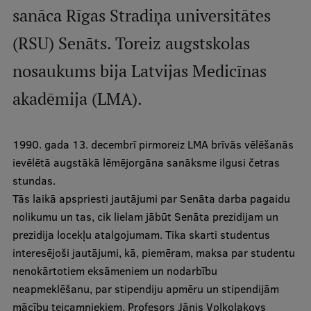
Mobile
sanāca Rīgas Stradiņa universitātes
galvenā
Studiju iespējas
(RSU) Senāts. Toreiz augstskolas
izvēlne
nosaukums bija Latvijas Medicīnas
Pamatstudiju programmas
akadēmija (LMA).
Maģistra studiju programmas
1990. gada 13. decembrī pirmoreiz LMA brīvās vēlēšanās
Doktorantūra
ievēlētā augstākā lēmējorgāna sanāksme ilgusi četras
Rezidentūra
stundas.
Tās laikā apspriesti jautājumi par Senāta darba pagaidu
Uzņemšana
nolikumu un tas, cik lielam jābūt Senāta prezidijam un
Praktiska informācija
prezidija locekļu atalgojumam. Tika skarti studentus
interesējoši jautājumi, kā, piemēram, maksa par studentu
nenokārtotiem eksāmeniem un nodarbību
Par RSU
neapmeklēšanu, par stipendiju apmēru un stipendijām
mācību teicamniekiem. Profesors Jānis Volkolakovs