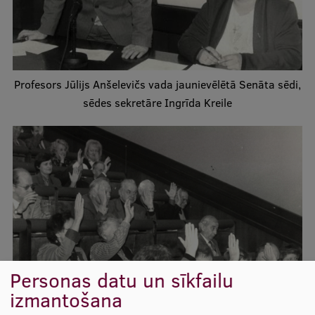
Ētikas un līdztiesības mācības
Atvērtā universitāte
Sagatavošanas kursi
Profesors Jūlijs Anšelevičs vada jaunievēlētā Senāta sēdi,
Profesionālās pilnveides kursi
sēdes sekretāre Ingrīda Kreile
ESF kvalifikācijas celšanas kursi
Pedagoģiskās izaugsmes centrs
Kvalifikācijas atbilstības pārbaude
Pētniecība
Personas datu un sīkfailu
Zinātniskie institūti un laboratorijas
izmantošana