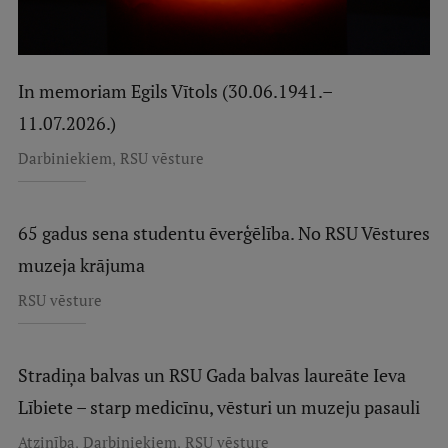
Starptautiskā sadarbība
In memoriam Egils Vītols (30.06.1941.–
Mobilitātes programmas
11.07.2026.)
Starptautiskie projekti
,
Darbiniekiem
RSU vēsture
Starptautiskie sadarbības partneri
EURAXESS RSU kontaktpunkts
65 gadus sena studentu ēverģēlība. No RSU Vēstures
muzeja krājuma
EATRIS koordinators Latvijā
RSU vēsture
Stradiņa balvas un RSU Gada balvas laureāte Ieva
Lībiete – starp medicīnu, vēsturi un muzeju pasauli
,
,
Atzinība
Darbiniekiem
RSU vēsture