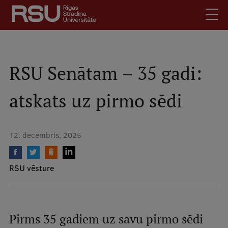
Pārlekt
uz
galveno
saturu
English
.
Latviski
RSU Senātam – 35 gadi:
Mobile
Meklēt
Skolēniem
atskats uz pirmo sēdi
augšējā
Studentiem
izvēlne
Absolventiem
12. decembris, 2025
Darbiniekiem
Darba devējiem
RSU vēsture
Bibliotēka
Kontakti
Vakances
Pirms 35 gadiem uz savu pirmo sēdi