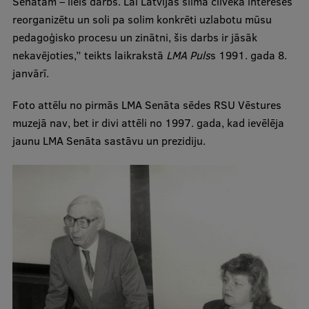
Senātam – liels darbs. Lai Latvijas slimā cilvēka interesēs
reorganizētu un soli pa solim konkrēti uzlabotu mūsu
Ģerbonis
pedagoģisko procesu un zinātni, šis darbs ir jāsāk
Projekti
nekavējoties,” teikts laikrakstā
LMA Puls
s 1991. gada 8.
janvārī.
Reitingi
Virtuālā tūre
Foto attēlu no pirmās LMA Senāta sēdes RSU Vēstures
muzejā nav, bet ir divi attēli no 1997. gada, kad ievēlēja
Ilgtspējīga attīstība
jaunu LMA Senāta sastāvu un prezidiju.
Studiju un vides pieejamība
Dati par 2025. gadu
Suvenīri un grāmatas
Mūžizglītība