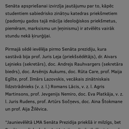
Senāta apspriešanai izvirzīja jautājumu par to, kāpēc
studentiem sabiedrisko zinātņu katedras priekšmetiem
Studentu dzīve
(padomju gados tajā mācīja ideoloģiskos priekšmetus,
Studiju norises vietas
piemēram, marksismu un ļeņinismu) ir atvēlēts vairāk
stundu nekā ķirurģijai.
Fakultātes
Mūsu cilvēki
Pirmajā sēdē ievēlēja pirmo Senāta prezidiju, kura
sastāvā bija prof. Juris Leja (priekšsēdētājs), dr. Aivars
Stratēģija
Lejnieks (sekretārs), doc. Andrejs Rauhvargers (sekretāra
Struktūra
biedrs), doc. Arsēnijs Aukums, doc. Rūta Care, prof. Maija
Eglīte, prof. Ilmārs Lazovskis, vecākais zinātniskais
Vēsture un tradīcijas
līdzstrādnieks (v. z. l.) Romans Lācis, v. z. l. Agris
Identitāte
Martinsons, prof. Jevgenijs Nemiro, doc. Eva Platkāja, v. z.
l. Juris Rudens, prof. Artūrs Sočņevs, doc. Aina Štokmane
RSU fonds
un prof. Aija Žilēvica.
Aula
“Jaunievēlētā LMA Senāta Prezidija priekšā ir milzīgs, bet
Muzeji un ekspozīcijas