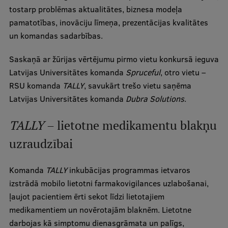
tostarp problēmas aktualitātes, biznesa modeļa
Ģerbonis
pamatotības, inovāciju līmeņa, prezentācijas kvalitātes
Projekti
un komandas sadarbības.
Reitingi
Saskaņā ar žūrijas vērtējumu pirmo vietu konkursā ieguva
Latvijas Universitātes komanda
Spruceful
, otro vietu –
Virtuālā tūre
RSU komanda
TALLY
, savukārt trešo vietu saņēma
Ilgtspējīga attīstība
Latvijas Universitātes komanda
Dubra Solutions
.
Studiju un vides pieejamība
TALLY
– lietotne medikamentu blakņu
Dati par 2025. gadu
uzraudzībai
Suvenīri un grāmatas
Komanda
TALLY
inkubācijas programmas ietvaros
izstrādā mobilo lietotni farmakovigilances uzlabošanai,
Mūžizglītība
ļaujot pacientiem ērti sekot līdzi lietotajiem
medikamentiem un novērotajām blaknēm. Lietotne
darbojas kā simptomu dienasgrāmata un palīgs,