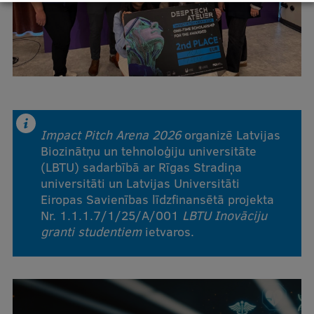
Impact Pitch Arena 2026
organizē Latvijas
Biozinātņu un tehnoloģiju universitāte
(LBTU) sadarbībā ar Rīgas Stradiņa
universitāti un Latvijas Universitāti
Eiropas Savienības līdzfinansētā projekta
Nr. 1.1.1.7/1/25/A/001
LBTU Inovāciju
granti studentiem
ietvaros.