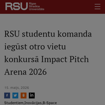
Pārlekt
uz
galveno
saturu
English
.
Latviski
RSU studentu komanda
Mobile
Meklēt
Skolēniem
iegūst otro vietu
augšējā
Studentiem
izvēlne
konkursā Impact Pitch
Absolventiem
Darbiniekiem
Arena 2026
Darba devējiem
Bibliotēka
15. maijs, 2026
Kontakti
Vakances
Studentiem
Inovācijas
B-Space