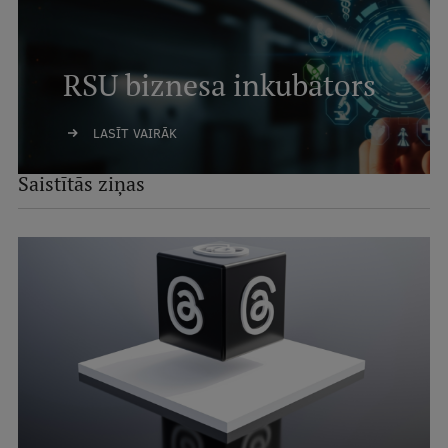
RSU biznesa inkubators
LASĪT VAIRĀK
Saistītās ziņas