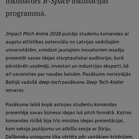
inkubators
B-Space
inkubācijas
programmā.
Studentu dzīve
Studiju norises vietas
Impact Pitch Arena 2026
pulcēja studentu komandas ar
Fakultātes
augstu attīstības potenciālu no Latvijas vadošajām
universitātēm, sniedzot jaunajiem inovatoriem iespēju
Mūsu cilvēki
prezentēt savas idejas starptautiskai auditorijai, kurā
Stratēģija
pārstāvēti uzņēmēji, investori un industrijas eksperti, kā
arī sacensties par naudas balvām. Pasākums norisinājās
Struktūra
Baltijā vadošā
deep-tech
pasākuma
Deep Tech Atelier
Vēsture un tradīcijas
ietvaros.
Identitāte
Pasākuma laikā kopā astoņas studentu komandas
RSU fonds
prezentēja savas biznesa idejas īsā pitch formātā. Katras
komandas rīcībā bija trīs minūtes idejas prezentācijai,
Aula
kam sekoja jautājumu un atbilžu sesija ar žūriju.
Muzeji un ekspozīcijas
Dalībnieku sniegums tika vērtēts pēc vairākiem kritērijiem,