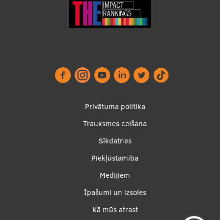
Footer
Privātuma politika
menu
Trauksmes celšana
Sīkdatnes
Piekļūstamība
Apakšējā
Medijiem
izvēlne2
Īpašumi un izsoles
Kā mūs atrast