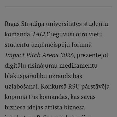
Mobile
galvenā
Studiju iespējas
izvēlne
Rīgas Stradiņa universitātes studentu
komanda
TALLY
ieguvusi otro vietu
Pamatstudiju programmas
studentu uzņēmējspēju forumā
Maģistra studiju programmas
Impact Pitch Arena 2026
, prezentējot
Doktorantūra
digitālu risinājumu medikamentu
Rezidentūra
blakusparādību uzraudzības
Uzņemšana
uzlabošanai. Konkursā RSU pārstāvēja
Praktiska informācija
kopumā trīs komandas, kas savas
biznesa idejas attīsta biznesa
Par RSU