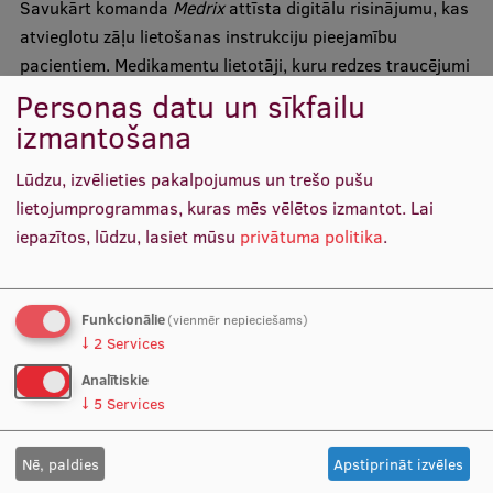
Savukārt komanda
Medrix
attīsta digitālu risinājumu, kas
atvieglotu zāļu lietošanas instrukciju pieejamību
pacientiem. Medikamentu lietotāji, kuru redzes traucējumi
vai valodas barjera apgrūtina medikamentu lietošanas
Personas datu un sīkfailu
instrukcijas izlasīšanu, aicināti skenēt kodu uz zāļu
izmantošana
iepakojuma un saņemt lietošanas instrukciju digitālā
Lūdzu, izvēlieties pakalpojumus un trešo pušu
formātā. Risinājums paredz iespēju instrukcijas atskaņot
lietojumprogrammas, kuras mēs vēlētos izmantot.
Lai
audio formātā, pielāgot teksta izmēru un nākotnē
iepazītos, lūdzu, lasiet mūsu
privātuma politika
.
nodrošināt tulkojumus lietotāja izvēlētajā valodā.
Funkcionālie
(vienmēr nepieciešams)
↓
2
Services
Analītiskie
↓
5
Services
Nē, paldies
Apstiprināt izvēles