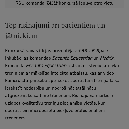
RSU komanda
TALLY
konkursā ieguva otro vietu
Starptautiskā sadarbība
Top risinājumi arī pacientiem un
Mobilitātes programmas
jātniekiem
Starptautiskie projekti
Konkursā savas idejas prezentēja arī RSU
B-Space
Starptautiskie sadarbības partneri
inkubācijas komandas
Encanto Equestrian
un
Medrix
.
Komanda
Encanto Equestrian
izstrādā sistēmu jātnieku
EURAXESS RSU kontaktpunkts
treniņiem ar mākslīga intelekta atbalstu, kas ar video
EATRIS koordinators Latvijā
kameru starpniecību spēj sekot sportistam treniņa laikā,
ierakstīt nodarbību un nodrošināt attālinātu
atgriezenisko saiti no treneriem. Risinājuma mērķis ir
uzlabot kvalitatīvu treniņu pieejamību vietās, kur
sportistiem ir ierobežota piekļuve profesionāliem
treneriem.