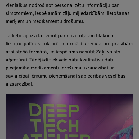
vienlaikus nodrošinot personalizētu informāciju par
Ētikas un līdztiesības mācības
simptomiem, iespējamām zāļu mijiedarbībām, lietošanas
Atvērtā universitāte
mērķiem un medikamentu drošumu.
Sagatavošanas kursi
Ja lietotāji izvēlas ziņot par novērotajām blaknēm,
Profesionālās pilnveides kursi
lietotne palīdz strukturēt informāciju regulatoru prasībām
atbilstošā formātā, ko iespējams nosūtīt Zāļu valsts
ESF kvalifikācijas celšanas kursi
aģentūrai. Tādējādi tiek veicināta kvalitatīvu datu
Pedagoģiskās izaugsmes centrs
pieejamība medikamentu drošuma uzraudzībai un
savlaicīgai lēmumu pieņemšanai sabiedrības veselības
Kvalifikācijas atbilstības pārbaude
aizsardzībai.
Pētniecība
Zinātniskie institūti un laboratorijas