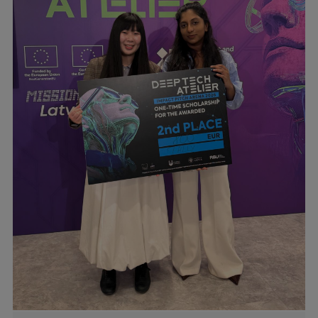
Pētniecības datu pārvaldība
RSU zinātnes portāls
Zinātnes ietekme
Pētniecības platformas
Doktorantūras skola
Pētniecības pakalpojumi
Pētniecības projekti
Zinātnieku brokastis
Vertikāli integrētie projekti
Zinātniskās konferences
Inovāciju centrs