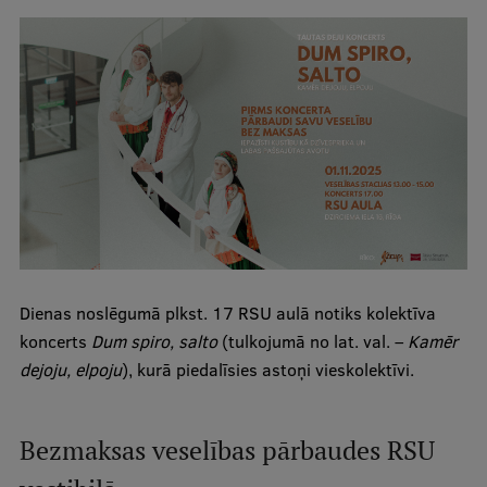
Studentu dzīve
Studiju norises vietas
Fakultātes
Mūsu cilvēki
Stratēģija
Struktūra
Vēsture un tradīcijas
Dienas noslēgumā plkst. 17 RSU aulā notiks kolektīva
koncerts
Dum spiro, salto
(tulkojumā no lat. val. –
Kamēr
Identitāte
dejoju, elpoju
), kurā piedalīsies astoņi vieskolektīvi.
RSU fonds
Aula
Bezmaksas veselības pārbaudes RSU
Muzeji un ekspozīcijas