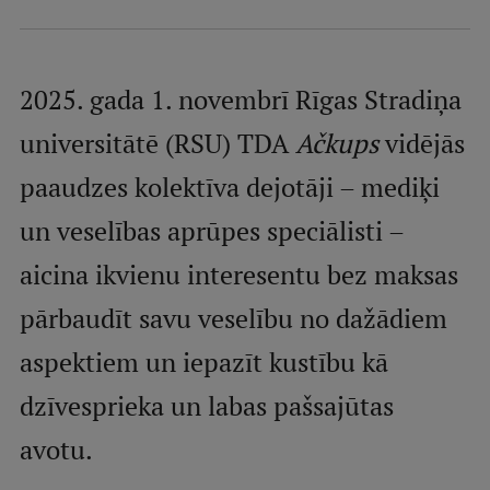
Mobile
galvenā
Studiju iespējas
izvēlne
2025. gada 1. novembrī Rīgas Stradiņa
universitātē (RSU) TDA
Ačkups
vidējās
Pamatstudiju programmas
paaudzes kolektīva dejotāji – mediķi
Maģistra studiju programmas
un veselības aprūpes speciālisti –
Doktorantūra
aicina ikvienu interesentu bez maksas
Rezidentūra
pārbaudīt savu veselību no dažādiem
Uzņemšana
aspektiem un iepazīt kustību kā
Praktiska informācija
dzīvesprieka un labas pašsajūtas
avotu.
Par RSU