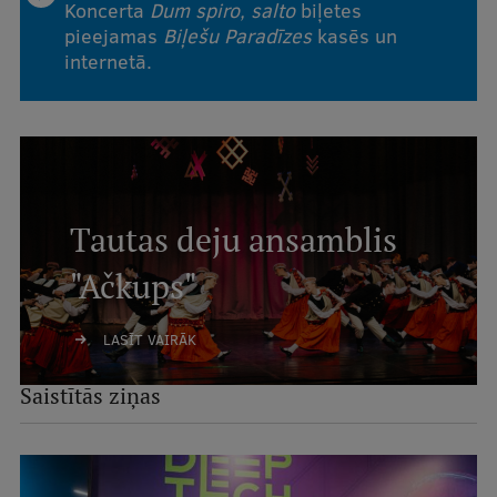
Koncerta
Dum spiro, salto
biļetes
pieejamas
Biļešu Paradīzes
kasēs un
internetā.
Tautas deju ansamblis
"Ačkups"
LASĪT VAIRĀK
Saistītās ziņas