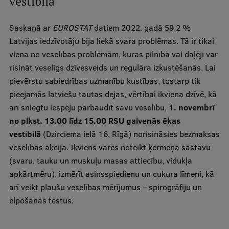
vestibilā
Ģerbonis
Saskaņā ar
EUROSTAT
datiem 2022. gadā 59,2 %
Projekti
Latvijas iedzīvotāju bija liekā svara problēmas. Tā ir tikai
viena no veselības problēmām, kuras pilnībā vai daļēji var
Reitingi
risināt veselīgs dzīvesveids un regulāra izkustēšanās. Lai
Virtuālā tūre
pievērstu sabiedrības uzmanību kustības, tostarp tik
pieejamās latviešu tautas dejas, vērtībai ikviena dzīvē, kā
Ilgtspējīga attīstība
arī sniegtu iespēju pārbaudīt savu veselību,
1. novembrī
Studiju un vides pieejamība
no plkst. 13.00 līdz 15.00 RSU galvenās ēkas
vestibilā
(Dzirciema ielā 16, Rīgā) norisināsies bezmaksas
Dati par 2025. gadu
veselības akcija. Ikviens varēs noteikt ķermeņa sastāvu
Suvenīri un grāmatas
(svaru, tauku un muskuļu masas attiecību, vidukļa
apkārtmēru), izmērīt asinsspiedienu un cukura līmeni, kā
arī veikt plaušu veselības mērījumus – spirogrāfiju un
Mūžizglītība
elpošanas testus.