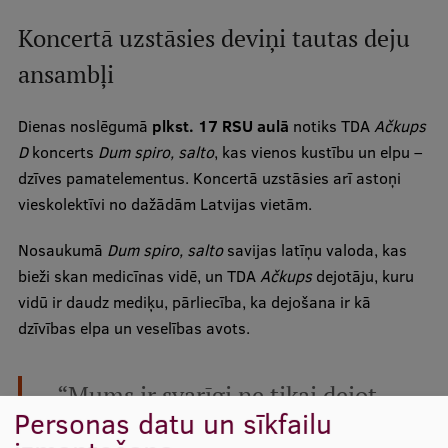
Starptautiskā sadarbība
Koncertā uzstāsies deviņi tautas deju
ansambļi
Mobilitātes programmas
Dienas noslēgumā
plkst. 17 RSU aulā
notiks TDA
Ačkups
D
koncerts
Dum spiro, salto
, kas vienos kustību un elpu –
Starptautiskie projekti
dzīves pamatelementus. Koncertā uzstāsies arī astoņi
Starptautiskie sadarbības partneri
vieskolektīvi no dažādām Latvijas vietām.
EURAXESS RSU kontaktpunkts
Nosaukumā
Dum spiro, salto
savijas latīņu valoda, kas
EATRIS koordinators Latvijā
bieži skan medicīnas vidē, un TDA
Ačkups
dejotāju, kuru
vidū ir daudz mediķu, pārliecība, ka dejošana ir kā
dzīvības elpa un veselības avots.
“Mums ir svarīgi ne tikai dejot
Personas datu un sīkfailu
pašiem, bet arī iedvesmot citus. Ar