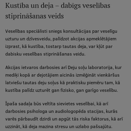
Kustība un deja – dabīgs veselības
Ētikas un līdztiesības mācības
stiprināšanas veids
Atvērtā universitāte
Sagatavošanas kursi
Veselības speciālisti sniegs konsultācijas par veselīgu
uzturu un dzīvesveidu, palīdzot akcijas apmeklētājiem
Profesionālās pilnveides kursi
izprast, kā kustība, tostarp tautas deja, var kļūt par
ESF kvalifikācijas celšanas kursi
dabisku veselības stiprināšanas veidu.
Pedagoģiskās izaugsmes centrs
Akcijas ietvaros darbosies arī Deju soļu laboratorija, kur
Kvalifikācijas atbilstības pārbaude
mediķi kopā ar dejotājiem aicinās izmēģināt vienkāršus
latviešu tautas deju soļus kā praktisku piemēru tam, kā
kustība palīdz uzturēt gan fizisko, gan garīgo veselību.
Pētniecība
Īpaša sadaļa būs veltīta sievietes veselībai, kā arī
darbosies psihologa un audiologopēda stacijas, kurās
varēs pārbaudīt dzirdi un apgūt tās riska faktorus, kā arī
Zinātniskie institūti un laboratorijas
uzzināt, kā deja mazina stresu un uzlabo pašsajūtu.