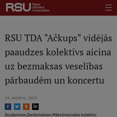
Pārlekt
uz
galveno
saturu
English
.
Latviski
RSU TDA "Ačkups" vidējās
Mobile
Meklēt
Skolēniem
paaudzes kolektīvs aicina
augšējā
Studentiem
izvēlne
uz bezmaksas veselības
Absolventiem
Darbiniekiem
pārbaudēm un koncertu
Darba devējiem
Bibliotēka
24. oktobris, 2025
Kontakti
Vakances
Studentiem
Darbiniekiem
Mākslinieciskie kolektīvi