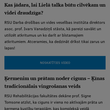
Kas jādara, lai Lielā talka būtu cilvēkam un
Ētikas un līdztiesības mācības
videi draudzīga?
Atvērtā universitāte
RSU Darba drošības un vides veselības institūta direktors
Sagatavošanas kursi
asoc. prof. Ivars Vanadziņš stāsta, kā pareizi savākt un
Profesionālās pilnveides kursi
utilizēt atkritumus un ko darīt ar bīstamajiem
atkritumiem. Atceramies, ka dedzināt drīkst tikai zarus un
ESF kvalifikācijas celšanas kursi
lapas!
Pedagoģiskās izaugsmes centrs
Kvalifikācijas atbilstības pārbaude
NOSKATĪTIES VIDEO
Ķermenim un prātam noder ciguns – Ķīnas
Pētniecība
tradicionālais vingrošanas veids
RSU Rehabilitācijas fakultātes dekāne prof. Signe
Tomsone atzīst, ka ciguns ir viena no aktīvajām prāta un
Zinātniskie institūti un laboratorijas
ķermeņa kustību terapijām, kas kompleksā veidā