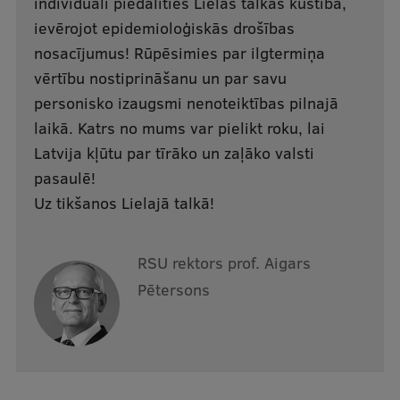
individuāli piedalīties Lielās talkas kustībā,
Ģerbonis
ievērojot epidemioloģiskās drošības
nosacījumus! Rūpēsimies par ilgtermiņa
Projekti
vērtību nostiprināšanu un par savu
Reitingi
personisko izaugsmi nenoteiktības pilnajā
laikā. Katrs no mums var pielikt roku, lai
Virtuālā tūre
Latvija kļūtu par tīrāko un zaļāko valsti
Ilgtspējīga attīstība
pasaulē!
Studiju un vides pieejamība
Uz tikšanos Lielajā talkā!
Dati par 2025. gadu
RSU rektors prof. Aigars
Suvenīri un grāmatas
Pētersons
Mūžizglītība