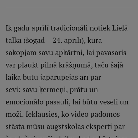
Mobile
galvenā
Studiju iespējas
izvēlne
Ik gadu aprīlī tradicionāli notiek Lielā
talka (šogad – 24. aprīlī), kurā
Pamatstudiju programmas
sakopjam savu apkārtni, lai pavasaris
Maģistra studiju programmas
var plaukt pilnā krāšņumā, taču šajā
Doktorantūra
laikā būtu jāparūpējas arī par
Rezidentūra
sevi: savu ķermeņi, prātu un
Uzņemšana
emocionālo pasauli, lai būtu veseli un
Praktiska informācija
moži. Ieklausies, ko video padomos
stāsta mūsu augstskolas eksperti par
Par RSU