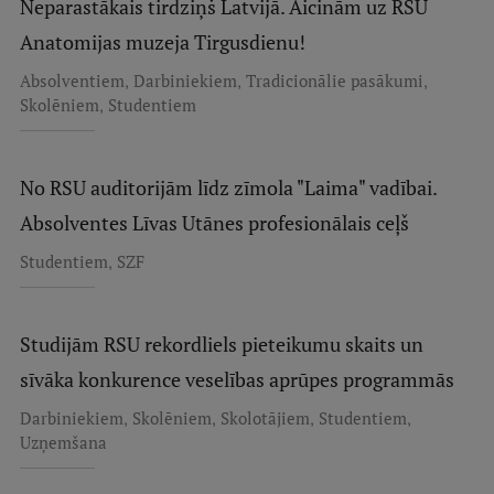
Neparastākais tirdziņš Latvijā. Aicinām uz RSU
Anatomijas muzeja Tirgusdienu!
,
,
,
Absolventiem
Darbiniekiem
Tradicionālie pasākumi
,
Skolēniem
Studentiem
No RSU auditorijām līdz zīmola "Laima" vadībai.
Absolventes Līvas Utānes profesionālais ceļš
,
Studentiem
SZF
Studijām RSU rekordliels pieteikumu skaits un
sīvāka konkurence veselības aprūpes programmās
,
,
,
,
Darbiniekiem
Skolēniem
Skolotājiem
Studentiem
Uzņemšana