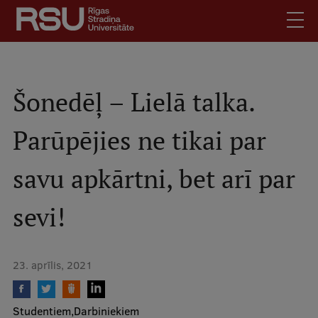
Pārlekt
uz
galveno
saturu
English
.
Latviski
Šonedēļ – Lielā talka.
Mobile
Meklēt
Skolēniem
Parūpējies ne tikai par
augšējā
Studentiem
izvēlne
savu apkārtni, bet arī par
Absolventiem
Darbiniekiem
sevi!
Darba devējiem
Bibliotēka
23. aprīlis, 2021
Kontakti
Vakances
Studentiem
Darbiniekiem