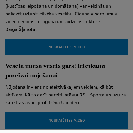
Pētniecības datu pārvaldība
(kustības, elpošana un domāšana) var veicināt un
palīdzēt uzturēt cilvēka veselību. Ciguna vingrojumus
RSU zinātnes portāls
video demonstrē ciguna un taidzi instruktore
Zinātnes ietekme
Daiga Šļahota.
Pētniecības platformas
NOSKATĪTIES VIDEO
Doktorantūras skola
Pētniecības pakalpojumi
Veselā miesā vesels gars! Ieteikumi
Pētniecības projekti
pareizai nūjošanai
Zinātnieku brokastis
Nūjošana ir viens no efektīvākajiem veidiem, kā būt
aktīvam. Kā to darīt pareizi, stāsta RSU Sporta un uztura
Vertikāli integrētie projekti
katedras asoc. prof. Irēna Upeniece.
Zinātniskās konferences
Inovāciju centrs
NOSKATĪTIES VIDEO