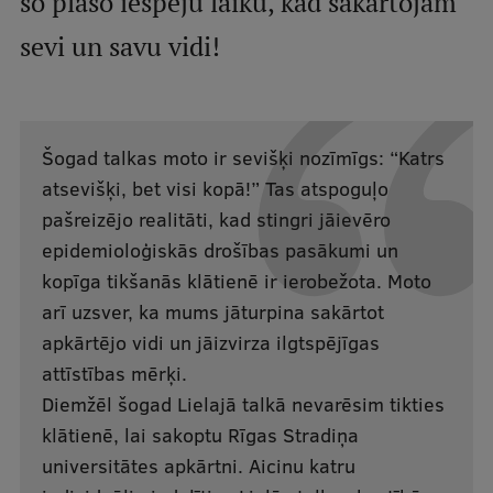
šo plašo iespēju laiku, kad sakārtojam
sevi un savu vidi!
Studentu dzīve
Studiju norises vietas
Fakultātes
Šogad talkas moto ir sevišķi nozīmīgs: “Katrs
Mūsu cilvēki
atsevišķi, bet visi kopā!” Tas atspoguļo
pašreizējo realitāti, kad stingri jāievēro
Stratēģija
epidemioloģiskās drošības pasākumi un
Struktūra
kopīga tikšanās klātienē ir ierobežota. Moto
Vēsture un tradīcijas
arī uzsver, ka mums jāturpina sakārtot
apkārtējo vidi un jāizvirza ilgtspējīgas
Identitāte
attīstības mērķi.
RSU fonds
Diemžēl šogad Lielajā talkā nevarēsim tikties
klātienē, lai sakoptu Rīgas Stradiņa
Aula
universitātes apkārtni. Aicinu katru
Muzeji un ekspozīcijas