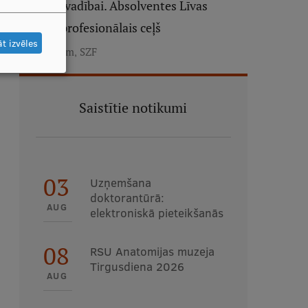
"Laima" vadībai. Absolventes Līvas
Utānes profesionālais ceļš
t izvēles
,
Studentiem
SZF
Saistītie notikumi
03
Uzņemšana
doktorantūrā:
AUG
elektroniskā pieteikšanās
08
RSU Anatomijas muzeja
Tirgusdiena 2026
AUG