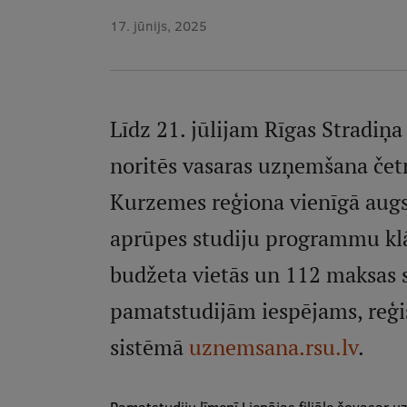
17. jūnijs, 2025
Līdz 21. jūlijam Rīgas Stradiņa
noritēs vasaras uzņemšana če
Kurzemes reģiona vienīgā augst
aprūpes studiju programmu kl
budžeta vietās un 112 maksas st
pamatstudijām iespējams, reģis
sistēmā
uznemsana.rsu.lv
.