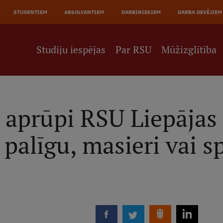
JĀ
STUDENTIEM
ABSOLVENTIEM
DARBINIEKIEM
DARBA DEVĒJIEM
NE
Studiju iespējas
Par RSU
Mūžizglītība
 aprūpi RSU Liepājas f
 palīgu, masieri vai s