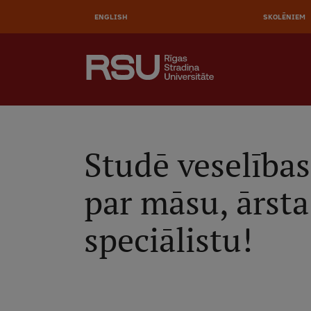
AUGŠĒ
Pārlekt
uz
ENGLISH
SKOLĒNIEM
IZVĒL
galveno
saturu
MEKLĒT
Galvenā
izvēlne
.
Studē veselības
par māsu, ārsta
speciālistu!