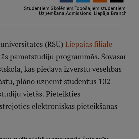
Studentiem
Skolēniem
Topošajiem studentiem
Uzņemšana
Admissions, Liepāja Branch
 universitātes (RSU)
Liepājas filiālē
trās pamatstudiju programmās. Šovasar
skola, kas piedāvā izvērstu veselības
āstu, plāno uzņemt studentus 102
udiju vietās. Pieteikties
trējoties elektroniskās pieteikšanās