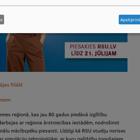
es
Apstiprinā
jas filiālē
umiem
zemes reģionā, kas jau 80 gadus piedāvā izglītību
sadarbojas ar reģiona ārstniecības iestādēm, nodrošinot
ālu mācībspēku piesaisti. Līdzīgi kā RSU studiju norises
ta ar simulāciju tehnoloģijām, ar kuru palīdzību topošajiem