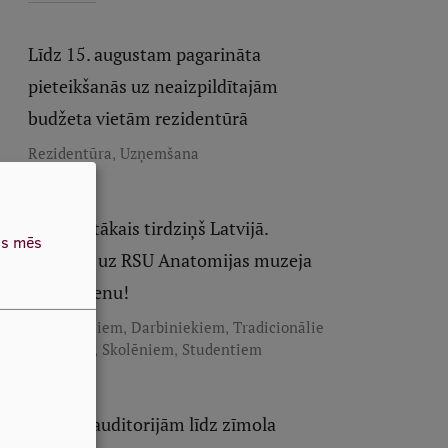
Līdz 15. augustam pagarināta
pieteikšanās uz neaizpildītajām
budžeta vietām rezidentūrā
,
Rezidentūra
Uzņemšana
Neparastākais tirdziņš Latvijā.
as mēs
Aicinām uz RSU Anatomijas muzeja
Tirgusdienu!
,
,
Absolventiem
Darbiniekiem
Tradicionālie
,
,
pasākumi
Skolēniem
Studentiem
No RSU auditorijām līdz zīmola