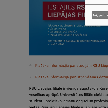
Nē, paldi
Plašāka informācija par studijām RSU Liepā
Plašāka informācija par uzņemšanas dat
RSU Liepājas filiāle ir vienīgā augstskola Kur
veselības aprūpē. Universitātes filiāle cieši 
studentu praktisko iemaņu apguvi un profesion
vietas Rīgā, arī Liepājas filiāle ir labi aprīko