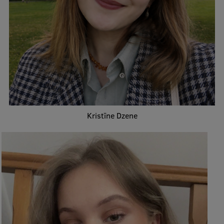
Ētikas un līdztiesības mācības
Atvērtā universitāte
Sagatavošanas kursi
Profesionālās pilnveides kursi
ESF kvalifikācijas celšanas kursi
Pedagoģiskās izaugsmes centrs
Kristīne Dzene
Kvalifikācijas atbilstības pārbaude
Pētniecība
Zinātniskie institūti un laboratorijas