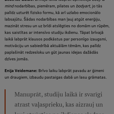
mind
nodarbības, piemēram, pilates un
bodyart,
jo tās
palīdz uzturēt fizisko formu, kā arī uzlabo emocionālo
labsajūtu. Šādas nodarbības man ļauj atgūt enerģiju,
mazināt stresu un uz brīdi atslēgties no domām un rūpēm,
kas saistītas ar intensīvo studiju ikdienu. Tāpat brīvajā
laikā labprāt klausos podkāstus par personīgo izaugsmi,
motivāciju un sabiedrībā aktuālām tēmām, kas palīdz
paplašināt redzesloku un gūt jaunas idejas dažādās
dzīves jomās.
Enija Veidemane:
Brīvo laiku labprāt pavadu ar ģimeni
un draugiem, izbaudu pastaigas dabā un lasu grāmatas.
Manuprāt, studiju laikā ir svarīgi
atrast vaļasprieku, kas aizrauj un