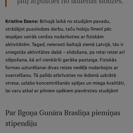
ļauj atpūsties no ikdienas slodzes.
Kristīne Dzene:
Brīvajā laikā no studijām pavadu,
strādājot pusslodzes darbu, taču hobiju līmenī pēc
iespējas vairāk cenšos nodarboties ar fiziskām
aktivitātēm. Tagad, neierasti baltajā ziemā Latvijā, tās ir
sniegotās aktivitātes dabā – slidošana, pa retai reizei arī
slēpošana, kā arī vienkārši garāka pastaiga. Fiziskās
formas uzturēšanai divas reizes nedēļā nodarbojos ar
svarcelšanu. Tā palīdz atbrīvoties no ikdienā uzkrātā
stresa, uzlabo koncentrēšanās spējas un miega kvalitāti,
lai varu atkal ar pilniem spēkiem pievērsties studijām!
Par Ilgoņa Gunāra Brasliņa piemiņas
stipendiju