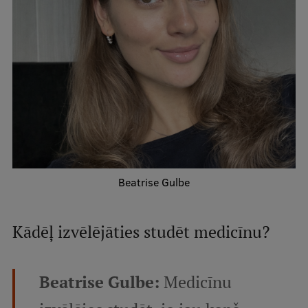
Starptautiskā sadarbība
Mobilitātes programmas
Starptautiskie projekti
Starptautiskie sadarbības partneri
EURAXESS RSU kontaktpunkts
Beatrise Gulbe
EATRIS koordinators Latvijā
Kādēļ izvēlējāties studēt medicīnu?
Beatrise Gulbe:
Medicīnu