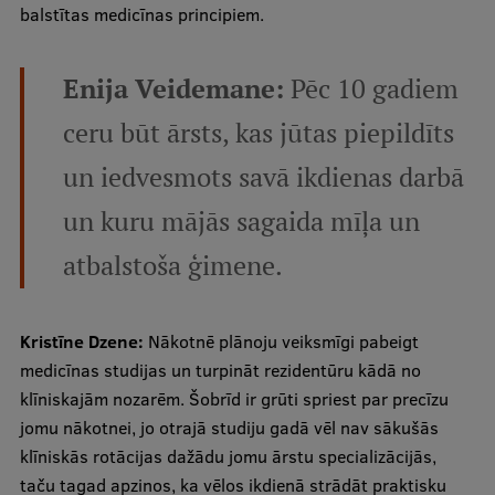
balstītas medicīnas principiem.
Enija Veidemane:
Pēc 10 gadiem
ceru būt ārsts, kas jūtas piepildīts
un iedvesmots savā ikdienas darbā
un kuru mājās sagaida mīļa un
atbalstoša ģimene.
Kristīne Dzene:
Nākotnē plānoju veiksmīgi pabeigt
medicīnas studijas un turpināt rezidentūru kādā no
klīniskajām nozarēm. Šobrīd ir grūti spriest par precīzu
jomu nākotnei, jo otrajā studiju gadā vēl nav sākušās
klīniskās rotācijas dažādu jomu ārstu specializācijās,
taču tagad apzinos, ka vēlos ikdienā strādāt praktisku