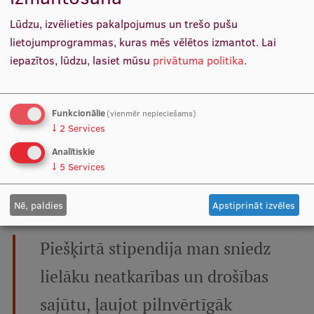
sajūtu, disciplīnu un kritisko
Lūdzu, izvēlieties pakalpojumus un trešo pušu
lietojumprogrammas, kuras mēs vēlētos izmantot.
Lai
domāšanu.
iepazītos, lūdzu, lasiet mūsu
privātuma politika
.
Kādēļ pieteicāties stipendijai, un kā tā
Funkcionālie
(vienmēr nepieciešams)
palīdzēs jums studiju procesā?
↓
2
Services
Analītiskie
Beatrise Gulbe:
Stipendijai pieteicos, jo medicīnas
↓
5
Services
studijas prasa ievērojamu laika, emocionālo un finansiālo
ieguldījumu.
Nē, paldies
Apstiprināt izvēles
Piešķirtā stipendija man sniedz
lielāku neatkarības un drošības
sajūtu, ļaujot pilnvērtīgāk