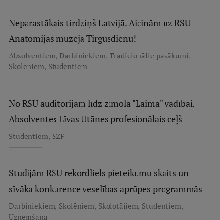
Neparastākais tirdziņš Latvijā. Aicinām uz RSU
Anatomijas muzeja Tirgusdienu!
,
,
,
Absolventiem
Darbiniekiem
Tradicionālie pasākumi
,
Skolēniem
Studentiem
No RSU auditorijām līdz zīmola "Laima" vadībai.
Absolventes Līvas Utānes profesionālais ceļš
,
Studentiem
SZF
Studijām RSU rekordliels pieteikumu skaits un
sīvāka konkurence veselības aprūpes programmās
,
,
,
,
Darbiniekiem
Skolēniem
Skolotājiem
Studentiem
Uzņemšana