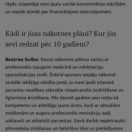
tāpēc stipendija man ļautu vairāk koncentrēties mācībām
un mazāk domāt par finansiālajiem izaicinājumiem.
Kādi ir jūsu nākotnes plāni? Kur jūs
sevi redzat pēc 10 gadiem?
Beatrise Gulbe:
Savus nākotnes plānus saistu ar
profesionālu izaugsmi medicīnā un mērķtiecīgu
specializācijas izvēli. Šobrīd apsveru iespēju nākotnē
strādāt iekšķīgo slimību jomā, jo mani īpaši interesē
pacienta veselības stāvokļa visaptveroša izvērtēšana un
ilgtermiņa ārstēšana. Pēc desmit gadiem sevi redzu kā
kompetentu un atbildīgu jauno ārstu, kurš ar aktuālām
zināšanām un augstu profesionālo motivāciju spēj
uzklausīt un atbalstīt pacientus. Savā darbā nepārtraukti
pilnveidošu zināšanas un balstīšos tikai uz pierādījumos