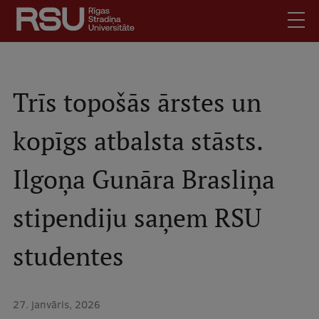
Pārlekt
uz
galveno
saturu
English
.
Latviski
Trīs topošās ārstes un
Mobile
Meklēt
Skolēniem
kopīgs atbalsta stāsts.
augšējā
Studentiem
izvēlne
Ilgoņa Gunāra Brasliņa
Absolventiem
Darbiniekiem
stipendiju saņem RSU
Darba devējiem
Bibliotēka
studentes
Kontakti
Vakances
27. janvāris, 2026