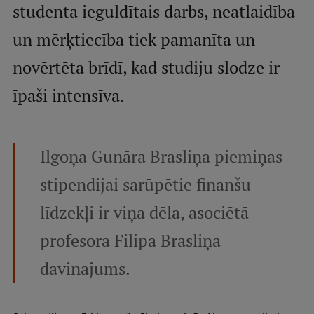
studenta ieguldītais darbs, neatlaidība
Studentu dzīve
un mērķtiecība tiek pamanīta un
Studiju norises vietas
novērtēta brīdī, kad studiju slodze ir
Fakultātes
īpaši intensīva.
Mūsu cilvēki
Stratēģija
Ilgoņa Gunāra Brasliņa piemiņas
Struktūra
stipendijai sarūpētie finanšu
Vēsture un tradīcijas
līdzekļi ir viņa dēla, asociētā
Identitāte
profesora Filipa Brasliņa
RSU fonds
dāvinājums.
Aula
Muzeji un ekspozīcijas