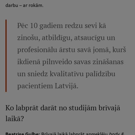
darbu – ar rokām.
Pēc 10 gadiem redzu sevi kā
zinošu, atbildīgu, atsaucīgu un
profesionālu ārstu savā jomā, kurš
ikdienā pilnveido savas zināšanas
un sniedz kvalitatīvu palīdzību
pacientiem Latvijā.
Ko labprāt darāt no studijām brīvajā
laikā?
Beatrise Gulbe:
Brīvajā laikā labprāt apmeklēju
body &