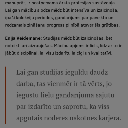
manuprāt, ir neatņemama ārsta profesijas sastāvdaļa.
Lai gan mācību slodze mēdz būt intensīva un izaicinoša,
īpaši kolokviju periodos, gandarījums par paveikto un
redzamais zināšanu progress pilnībā atsver šīs grūtības.
Enija Veidemane:
Studijas mēdz būt izaicinošas, bet
noteikti arī aizraujošas. Mācību apjoms ir liels, līdz ar to ir
jābūt disciplīnai, lai visu izdarītu laicīgi un kvalitatīvi.
Lai gan studijās ieguldu daudz
darba, tas vienmēr ir tā vērts, jo
iegūstu lielu gandarījuma sajūtu
par izdarīto un saprotu, ka viss
apgūtais noderēs nākotnes karjerā.