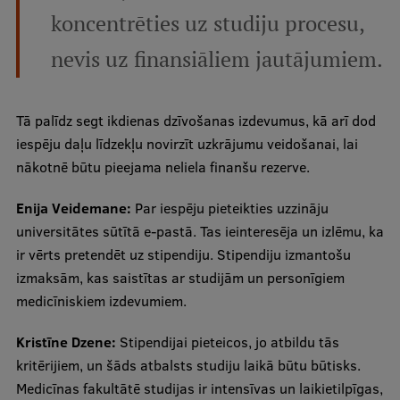
koncentrēties uz studiju procesu,
nevis uz finansiāliem jautājumiem.
Tā palīdz segt ikdienas dzīvošanas izdevumus, kā arī dod
iespēju daļu līdzekļu novirzīt uzkrājumu veidošanai, lai
nākotnē būtu pieejama neliela finanšu rezerve.
Enija Veidemane:
Par iespēju pieteikties uzzināju
universitātes sūtītā e-pastā. Tas ieinteresēja un izlēmu, ka
ir vērts pretendēt uz stipendiju. Stipendiju izmantošu
izmaksām, kas saistītas ar studijām un personīgiem
medicīniskiem izdevumiem.
Kristīne Dzene:
Stipendijai pieteicos, jo atbildu tās
kritērijiem, un šāds atbalsts studiju laikā būtu būtisks.
Medicīnas fakultātē studijas ir intensīvas un laikietilpīgas,