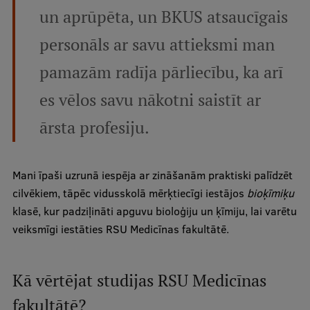
un aprūpēta, un BKUS atsaucīgais
personāls ar savu attieksmi man
pamazām radīja pārliecību, ka arī
es vēlos savu nākotni saistīt ar
ārsta profesiju.
Mani īpaši uzrunā iespēja ar zināšanām praktiski palīdzēt
cilvēkiem, tāpēc vidusskolā mērķtiecīgi iestājos
bioķīmiķu
klasē, kur padziļināti apguvu bioloģiju un ķīmiju, lai varētu
veiksmīgi iestāties RSU Medicīnas fakultātē.
Kā vērtējat studijas RSU Medicīnas
fakultātē?