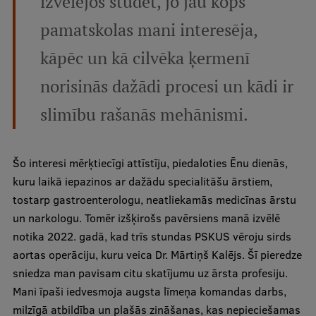
izvēlējos studēt, jo jau kopš
pamatskolas mani interesēja,
kāpēc un kā cilvēka ķermenī
norisinās dažādi procesi un kādi ir
slimību rašanās mehānismi.
Šo interesi mērķtiecīgi attīstīju, piedaloties Ēnu dienās,
kuru laikā iepazinos ar dažādu specialitāšu ārstiem,
tostarp gastroenterologu, neatliekamās medicīnas ārstu
un narkologu. Tomēr izšķirošs pavērsiens manā izvēlē
notika 2022. gadā, kad trīs stundas PSKUS vēroju sirds
aortas operāciju, kuru veica Dr. Mārtiņš Kalējs. Šī pieredze
sniedza man pavisam citu skatījumu uz ārsta profesiju.
Mani īpaši iedvesmoja augsta līmeņa komandas darbs,
milzīgā atbildība un plašās zināšanas, kas nepieciešamas