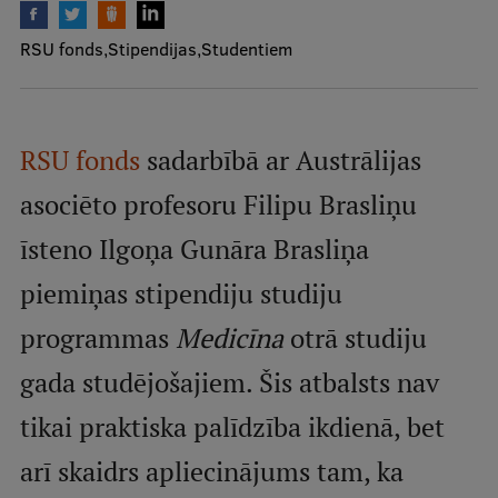
Mobile
RSU fonds
Stipendijas
Studentiem
galvenā
Studiju iespējas
izvēlne
Pamatstudiju programmas
RSU fonds
sadarbībā ar Austrālijas
Maģistra studiju programmas
asociēto profesoru Filipu Brasliņu
Doktorantūra
īsteno Ilgoņa Gunāra Brasliņa
Rezidentūra
piemiņas stipendiju studiju
Uzņemšana
programmas
Medicīna
otrā studiju
Praktiska informācija
gada studējošajiem. Šis atbalsts nav
tikai praktiska palīdzība ikdienā, bet
Par RSU
arī skaidrs apliecinājums tam, ka