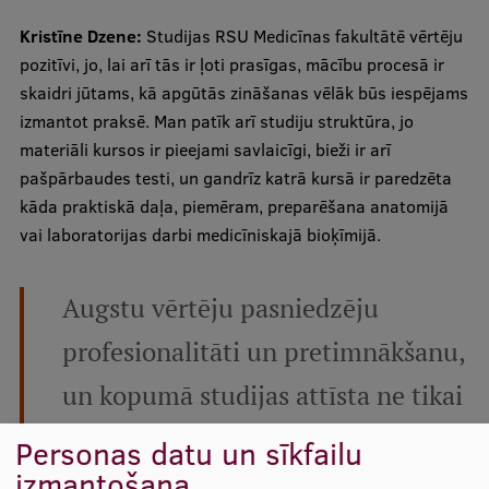
Kristīne Dzene:
Studijas RSU Medicīnas fakultātē vērtēju
pozitīvi, jo, lai arī tās ir ļoti prasīgas, mācību procesā ir
skaidri jūtams, kā apgūtās zināšanas vēlāk būs iespējams
izmantot praksē. Man patīk arī studiju struktūra, jo
materiāli kursos ir pieejami savlaicīgi, bieži ir arī
pašpārbaudes testi, un gandrīz katrā kursā ir paredzēta
kāda praktiskā daļa, piemēram, preparēšana anatomijā
vai laboratorijas darbi medicīniskajā bioķīmijā.
Augstu vērtēju pasniedzēju
profesionalitāti un pretimnākšanu,
un kopumā studijas attīsta ne tikai
teorētiskās zināšanas, bet ikdienā
Personas datu un sīkfailu
izmantošana
konsekventi trenē arī atbildības