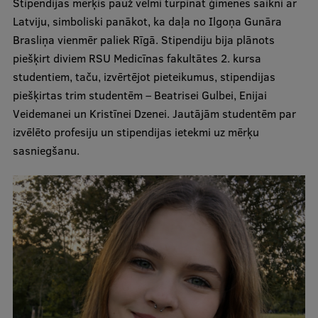
Stipendijas mērķis pauž vēlmi turpināt ģimenes saikni ar
Ģerbonis
Latviju, simboliski panākot, ka daļa no Ilgoņa Gunāra
Brasliņa vienmēr paliek Rīgā. Stipendiju bija plānots
Projekti
piešķirt diviem RSU Medicīnas fakultātes 2. kursa
Reitingi
studentiem, taču, izvērtējot pieteikumus, stipendijas
piešķirtas trim studentēm – Beatrisei Gulbei, Enijai
Virtuālā tūre
Veidemanei un Kristīnei Dzenei. Jautājām studentēm par
Ilgtspējīga attīstība
izvēlēto profesiju un stipendijas ietekmi uz mērķu
sasniegšanu.
Studiju un vides pieejamība
Dati par 2025. gadu
Suvenīri un grāmatas
Mūžizglītība