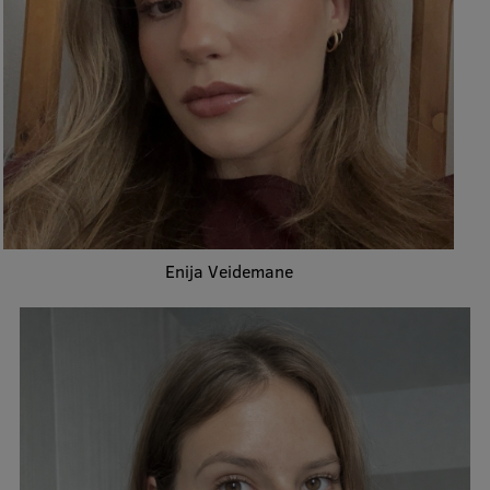
Pētniecības datu pārvaldība
RSU zinātnes portāls
Zinātnes ietekme
Pētniecības platformas
Doktorantūras skola
Pētniecības pakalpojumi
Pētniecības projekti
Enija Veidemane
Zinātnieku brokastis
Vertikāli integrētie projekti
Zinātniskās konferences
Inovāciju centrs