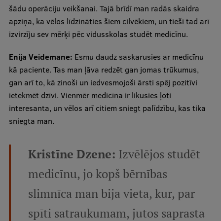
šādu operāciju veikšanai. Tajā brīdī man radās skaidra
apziņa, ka vēlos līdzināties šiem cilvēkiem, un tieši tad arī
izvirzīju sev mērķi pēc vidusskolas studēt medicīnu.
Enija Veidemane:
Esmu daudz saskarusies ar medicīnu
kā paciente. Tas man ļāva redzēt gan jomas trūkumus,
gan arī to, kā zinoši un iedvesmojoši ārsti spēj pozitīvi
ietekmēt dzīvi. Vienmēr medicīna ir likusies ļoti
interesanta, un vēlos arī citiem sniegt palīdzību, kas tika
sniegta man.
Kristīne Dzene:
Izvēlējos studēt
medicīnu, jo kopš bērnības
slimnīca man bija vieta, kur, par
spīti satraukumam, jutos saprasta