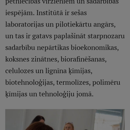
pētniecības virzieniem un sadarbības
iespējām. Institūtā ir sešas
Studentu dzīve
laboratorijas un pilotiekārtu angārs,
Studiju norises vietas
un tas ir gatavs paplašināt starpnozaru
Fakultātes
sadarbību nepārtikas bioekonomikas,
Mūsu cilvēki
koksnes zinātnes, biorafinēšanas,
Stratēģija
celulozes un lignīna ķīmijas,
Struktūra
biotehnoloģijas, termolīzes, polimēru
Vēsture un tradīcijas
ķīmijas un tehnoloģiju jomā.
Identitāte
RSU fonds
Aula
Muzeji un ekspozīcijas