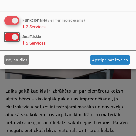
Funkcionālie
(vienmēr nepieciešams)
↓
2
Services
Analītiskie
↓
5
Services
Nē, paldies
Apstiprināt izvēles
Laika gaitā kadiķis ir izbrāķēts un par piemērotu koksni
atzīts bērzs – visvieglāk pakļaujas impregnēšanai, jo
ekstraktvielu saturs ir ievērojami mazāks un nav sveķu
aiļu kā skujkokiem, tostarp kadiķim. Kā otru materiālu
pēta vilkābeli, jo tai ir lielāks sākotnējais blīvums. Pašreiz
ir iegūts pietiekoši blīvs materiāls ar trīsreiz lielāku