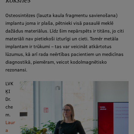
Osteosintēzes (lauzta kaula fragmentu savienošana)
implantu joma ir plaša, pētnieki visā pasaulē meklē
dažādus materiālus. Līdz šim nepārspēts ir titāns, jo citi
materiāli nav pietiekoši izturīgi un cieti. Tomēr metāla
implantam ir trūkumi – tas var veicināt atkārtotus
lūzumus, kā arī rada neērtības pacientiem un medicīnas
diagnostikā, piemēram, veicot kodolmagnētisko
rezonansi.
LVK
ĶI
Dr.
che
m.
Laur
a