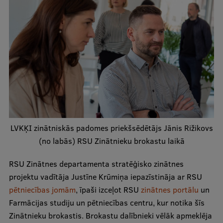
Ģerbonis
Projekti
Reitingi
Virtuālā tūre
Ilgtspējīga attīstība
Studiju un vides pieejamība
LVKĶI zinātniskās padomes priekšsēdētājs Jānis Rižikovs
Dati par 2025. gadu
(no labās) RSU Zinātnieku brokastu laikā
Suvenīri un grāmatas
RSU Zinātnes departamenta stratēģisko zinātnes
projektu vadītāja Justīne Krūmiņa iepazīstināja ar RSU
Mūžizglītība
pētniecības jomām
, īpaši izceļot RSU
zinātnes portālu
un
Farmācijas studiju un pētniecības centru, kur notika šīs
Zinātnieku brokastis. Brokastu dalībnieki vēlāk apmeklēja