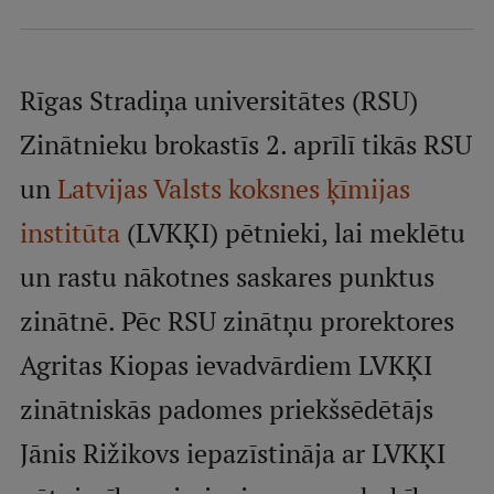
Mobile
galvenā
Studiju iespējas
izvēlne
Rīgas Stradiņa universitātes (RSU)
Zinātnieku brokastīs 2. aprīlī tikās RSU
Pamatstudiju programmas
un
Latvijas Valsts koksnes ķīmijas
Maģistra studiju programmas
institūta
(LVKĶI) pētnieki, lai meklētu
Doktorantūra
un rastu nākotnes saskares punktus
Rezidentūra
zinātnē. Pēc RSU zinātņu prorektores
Uzņemšana
Agritas Kiopas ievadvārdiem LVKĶI
Praktiska informācija
zinātniskās padomes priekšsēdētājs
Jānis Rižikovs iepazīstināja ar LVKĶI
Par RSU