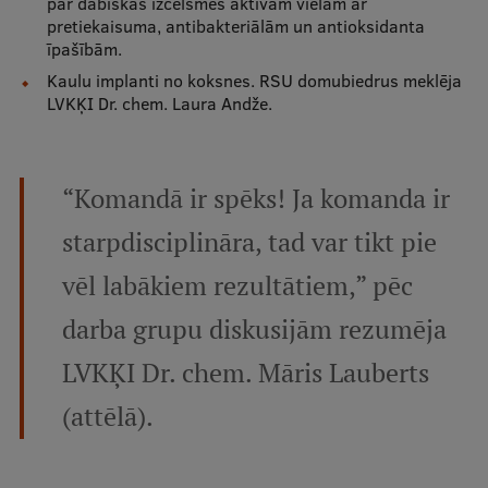
par dabiskas izcelsmes aktīvām vielām ar
Pētniecības datu pārvaldība
pretiekaisuma, antibakteriālām un antioksidanta
īpašībām.
RSU zinātnes portāls
Kaulu implanti no koksnes. RSU domubiedrus meklēja
Zinātnes ietekme
LVKĶI Dr. chem. Laura Andže.
Pētniecības platformas
Doktorantūras skola
“Komandā ir spēks! Ja komanda ir
Pētniecības pakalpojumi
starpdisciplināra, tad var tikt pie
Pētniecības projekti
vēl labākiem rezultātiem,” pēc
Zinātnieku brokastis
darba grupu diskusijām rezumēja
Vertikāli integrētie projekti
LVKĶI Dr. chem. Māris Lauberts
Zinātniskās konferences
(attēlā).
Inovāciju centrs