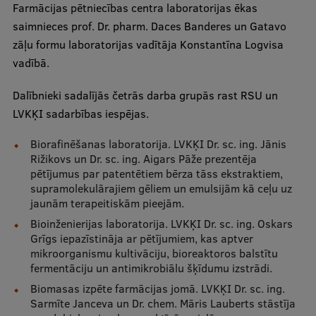
Farmācijas pētniecības centra laboratorijas ēkas
Ētikas un līdztiesības mācības
saimnieces prof. Dr. pharm. Daces Banderes un Gatavo
Atvērtā universitāte
zāļu formu laboratorijas vadītāja Konstantīna Logvisa
vadībā.
Sagatavošanas kursi
Dalībnieki sadalījās četrās darba grupās rast RSU un
Profesionālās pilnveides kursi
LVKĶI sadarbības iespējas.
ESF kvalifikācijas celšanas kursi
Biorafinēšanas laboratorija. LVKĶI Dr. sc. ing. Jānis
Pedagoģiskās izaugsmes centrs
Rižikovs un Dr. sc. ing. Aigars Pāže prezentēja
pētījumus par patentētiem bērza tāss ekstraktiem,
Kvalifikācijas atbilstības pārbaude
supramolekulārajiem gēliem un emulsijām kā ceļu uz
jaunām terapeitiskām pieejām.
Bioinženierijas laboratorija. LVKĶI Dr. sc. ing. Oskars
Pētniecība
Grīgs iepazīstināja ar pētījumiem, kas aptver
mikroorganismu kultivāciju, bioreaktoros balstītu
fermentāciju un antimikrobiālu šķīdumu izstrādi.
Biomasas izpēte farmācijas jomā. LVKĶI Dr. sc. ing.
Zinātniskie institūti un laboratorijas
Sarmīte Janceva un Dr. chem. Māris Lauberts stāstīja