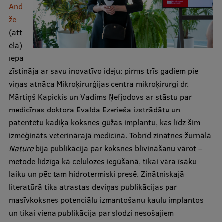
And
že
(att
ēlā)
iepa
zīstināja ar savu inovatīvo ideju: pirms trīs gadiem pie
viņas atnāca Mikroķirurģijas centra mikroķirurgi dr.
Mārtiņš Kapickis un Vadims Ņefjodovs ar stāstu par
medicīnas doktora Ēvalda Ezerieša izstrādātu un
patentētu kadiķa koksnes gūžas implantu, kas līdz šim
izmēģināts veterinārajā medicīnā. Tobrīd zinātnes žurnālā
Nature
bija publikācija par koksnes blīvināšanu vārot –
metode līdzīga kā celulozes iegūšanā, tikai vāra īsāku
laiku un pēc tam hidrotermiski presē. Zinātniskajā
literatūrā tika atrastas deviņas publikācijas par
masīvkoksnes potenciālu izmantošanu kaulu implantos
un tikai viena publikācija par slodzi nesošajiem