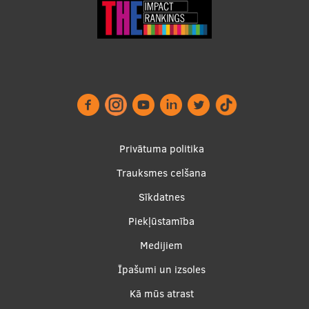
Footer
Privātuma politika
menu
Trauksmes celšana
Sīkdatnes
Piekļūstamība
Apakšējā
Medijiem
izvēlne2
Īpašumi un izsoles
Kā mūs atrast