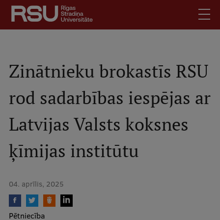
Pārlekt
uz
galveno
saturu
English
.
Latviski
Zinātnieku brokastīs RSU
Mobile
Meklēt
Skolēniem
rod sadarbības iespējas ar
augšējā
Studentiem
izvēlne
Latvijas Valsts koksnes
Absolventiem
Darbiniekiem
ķīmijas institūtu
Darba devējiem
Bibliotēka
04. aprīlis, 2025
Kontakti
Vakances
Pētniecība