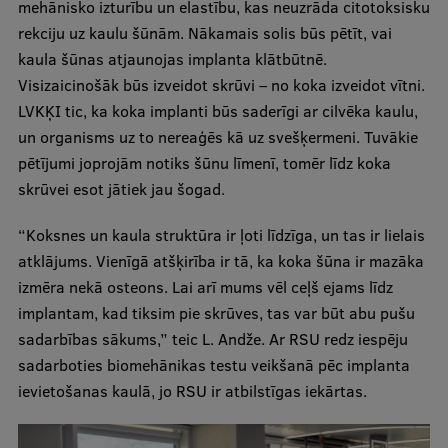
mehānisko izturību un elastību, kas neuzrāda citotoksisku
rekciju uz kaulu šūnām. Nākamais solis būs pētīt, vai
kaula šūnas atjaunojas implanta klātbūtnē.
Visizaicinošāk būs izveidot skrūvi – no koka izveidot vītni.
LVKĶI tic, ka koka implanti būs saderīgi ar cilvēka kaulu,
un organisms uz to nereaģēs kā uz svešķermeni. Tuvākie
pētījumi joprojām notiks šūnu līmenī, tomēr līdz koka
skrūvei esot jātiek jau šogad.
“Koksnes un kaula struktūra ir ļoti līdzīga, un tas ir lielais
atklājums. Vienīgā atšķirība ir tā, ka koka šūna ir mazāka
izmēra nekā osteons. Lai arī mums vēl ceļš ejams līdz
implantam, kad tiksim pie skrūves, tas var būt abu pušu
sadarbības sākums,” teic L. Andže. Ar RSU redz iespēju
sadarboties biomehānikas testu veikšanā pēc implanta
ievietošanas kaulā, jo RSU ir atbilstīgas iekārtas.