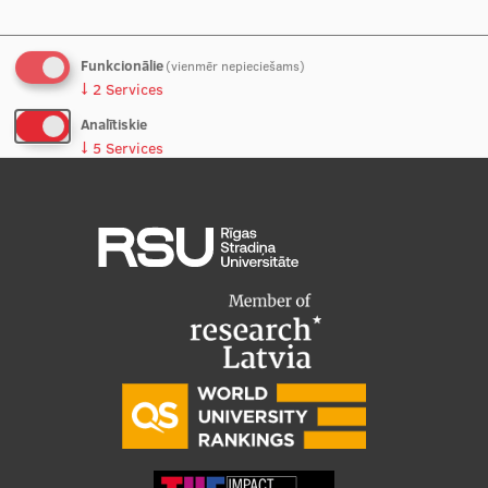
Studentu dzīve
Funkcionālie
(vienmēr nepieciešams)
↓
2
Services
Studiju norises vietas
Analītiskie
Fakultātes
↓
5
Services
Mūsu cilvēki
Nē, paldies
Apstiprināt izvēles
Stratēģija
Struktūra
Vēsture un tradīcijas
Identitāte
RSU fonds
Aula
Muzeji un ekspozīcijas