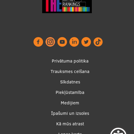
Ģerbonis
Projekti
Reitingi
Virtuālā tūre
Ilgtspējīga attīstība
Footer
Privātuma politika
Studiju un vides pieejamība
menu
Trauksmes celšana
Dati par 2025. gadu
Sīkdatnes
Suvenīri un grāmatas
Piekļūstamība
Apakšējā
Medijiem
izvēlne2
Īpašumi un izsoles
Mūžizglītība
Kā mūs atrast