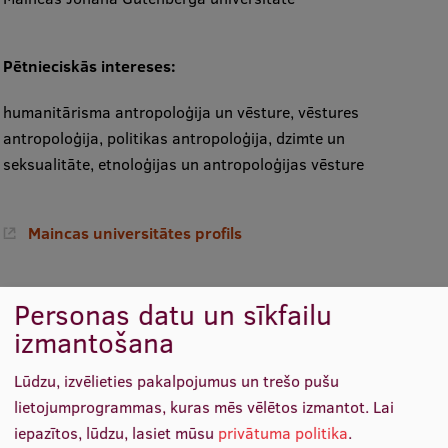
Mobile
galvenā
Studiju iespējas
Pētnieciskās intereses:
izvēlne
humanitārisma antropoloģija un vēsture, vēstures
Pamatstudiju programmas
antropoloģija, politikas antropoloģija, dzimte un
seksualitāte, etnoloģijas un antropoloģijas vēsture
Maģistra studiju programmas
Doktorantūra
Maincas universitātes profils
Rezidentūra
Uzņemšana
Personas datu un sīkfailu
Praktiska informācija
izmantošana
Personīgā mājaslapa
Lūdzu, izvēlieties pakalpojumus un trešo pušu
lietojumprogrammas, kuras mēs vēlētos izmantot.
Lai
Par RSU
iepazītos, lūdzu, lasiet mūsu
privātuma politika
.