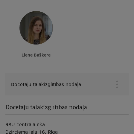
Liene Baškere
Docētāju tālākizglītības nodaļa
Galvenā
izvēlne
Docētāju tālākizglītības nodaļa
RSU centrālā ēka
Dzirciema iela 16, Rīga