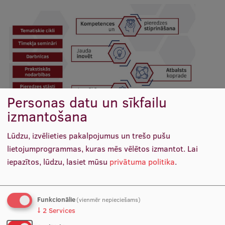
Personas datu un sīkfailu
izmantošana
Lūdzu, izvēlieties pakalpojumus un trešo pušu
lietojumprogrammas, kuras mēs vēlētos izmantot.
Lai
iepazītos, lūdzu, lasiet mūsu
privātuma politika
.
Funkcionālie
(vienmēr nepieciešams)
↓
2
Services
Hospitēšana