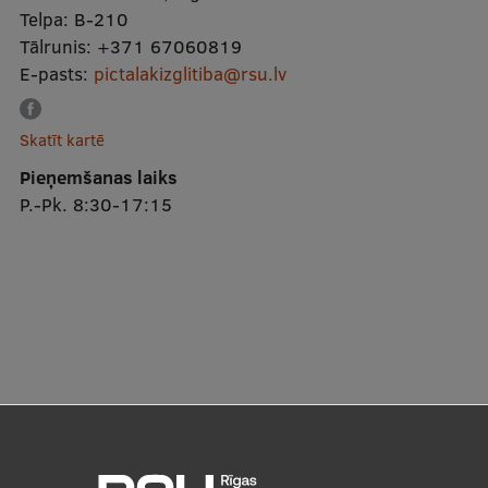
Telpa:
B-210
Tālrunis:
+371 67060819
E-pasts:
pictalakizglitiba@rsu.lv
Skatīt kartē
Pieņemšanas laiks
P.-Pk. 8:30-17:15