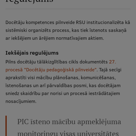
Docētāju kompetences pilnveide RSU institucionalizēta kā
sistēmiski organizēts process, kas tiek īstenots saskaņā
ar iekšējiem un ārējiem normatīvajiem aktiem.
Iekšējais regulējums
Pilns docētāju tālākizglītības cikls dokumentēts
27.
procesā "Docētāju pedagoģiskā pilnveide"
. Tajā secīgi
aprakstīti visi mācību plānošanas, komunicēšanas,
īstenošanas un arī pārvaldības posmi, kas docētājam
sniedz skaidrību par norisi un procesā iestrādātajiem
nosacījumiem.
PIC īsteno mācību apmeklējuma
monitoringu visas universitātes