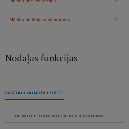
Mācību norises formas
Ģerbonis
Mācību dalībnieku pieaugums
Projekti
Reitingi
Virtuālā tūre
Ilgtspējīga attīstība
Nodaļas funkcijas
Studiju un vides pieejamība
Dati par 2025. gadu
Suvenīri un grāmatas
DOCĒTĀJU VAJADZĪBU IZPĒTE
Mūžizglītība
TĀLĀKIZGLĪTĪBAS MĀCĪBU NODROŠINĀŠANA