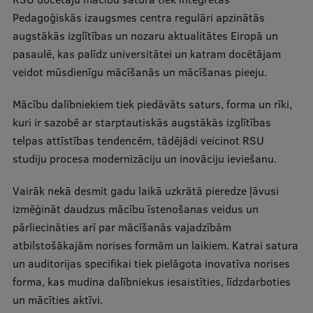
Pētniecības datu pārvaldība
Pedagoģiskās izaugsmes centra regulāri apzinātās
RSU zinātnes portāls
augstākās izglītības un nozaru aktualitātes Eiropā un
pasaulē, kas palīdz universitātei un katram docētājam
Zinātnes ietekme
veidot mūsdienīgu mācīšanās un mācīšanas pieeju.
Pētniecības platformas
Mācību dalībniekiem tiek piedāvāts saturs, forma un rīki,
Doktorantūras skola
kuri ir sazobē ar starptautiskās augstākās izglītības
telpas attīstības tendencēm, tādējādi veicinot RSU
Pētniecības pakalpojumi
studiju procesa modernizāciju un inovāciju ieviešanu.
Pētniecības projekti
Vairāk nekā desmit gadu laikā uzkrātā pieredze ļāvusi
Zinātnieku brokastis
izmēģināt daudzus mācību īstenošanas veidus un
Vertikāli integrētie projekti
pārliecināties arī par mācīšanās vajadzībām
atbilstošākajām norises formām un laikiem. Katrai satura
Zinātniskās konferences
un auditorijas specifikai tiek pielāgota inovatīva norises
Inovāciju centrs
forma, kas mudina dalībniekus iesaistīties, līdzdarboties
un mācīties aktīvi.