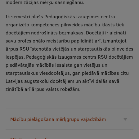
modernizācijas mērķu sasniegšanu.
Studentu dzīve
Ik semestri plašs Pedagoģiskās izaugsmes centra
organizēto kompetences pilnveides mācību klāsts tiek
Studiju norises vietas
docētājiem nodrošināts bezmaksas. Docētāji ir aicināti
Fakultātes
savu profesionālo meistarību papildināt arī, izmantojot
ārpus RSU īstenotās vietējās un starptautiskās pilnveides
Mūsu cilvēki
iespējas. Pedagoģiskās izaugsmes centrs RSU docētājiem
Stratēģija
piedāvātajās mācībās iesaista gan vietējus un
starptautiskus viesdocētājus, gan piedāvā mācības citu
Struktūra
Latvijas augstskolu docētājiem un aktīvi dalās savā
Vēsture un tradīcijas
zinātībā arī ārpus valsts robežām.
Identitāte
RSU fonds
Mācību pielāgošana mērķgrupu vajadzībām
Aula
Muzeji un ekspozīcijas