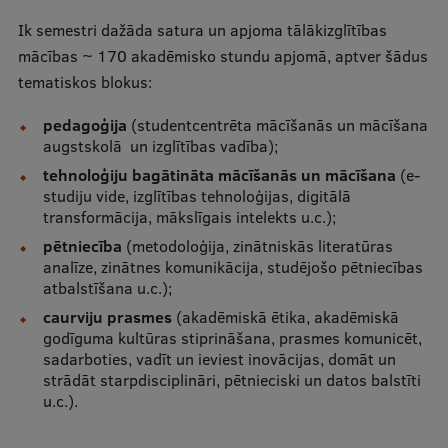
Ik semestri dažāda satura un apjoma tālākizglītības
mācības ~ 170 akadēmisko stundu apjomā, aptver šādus
tematiskos blokus:
pedagoģija
(studentcentrēta mācīšanās un mācīšana
augstskolā un izglītības vadība);
tehnoloģiju bagātināta mācīšanās un mācīšana
(e-
studiju vide, izglītības tehnoloģijas, digitālā
transformācija, mākslīgais intelekts u.c.);
pētniecība
(metodoloģija, zinātniskās literatūras
analīze, zinātnes komunikācija, studējošo pētniecības
atbalstīšana u.c.);
caurviju prasmes
(akadēmiskā ētika, akadēmiskā
godīguma kultūras stiprināšana, prasmes komunicēt,
sadarboties, vadīt un ieviest inovācijas, domāt un
strādāt starpdisciplināri, pētnieciski un datos balstīti
u.c.).