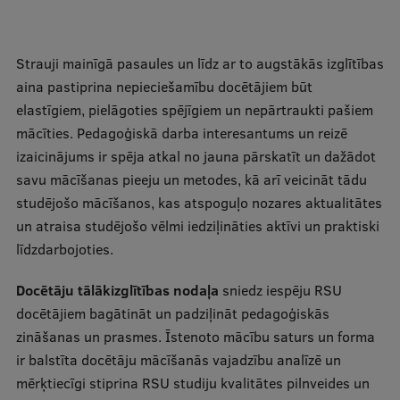
Mobile
galvenā
Studiju iespējas
Strauji mainīgā pasaules un līdz ar to augstākās izglītības
izvēlne
aina pastiprina nepieciešamību docētājiem būt
elastīgiem, pielāgoties spējīgiem un nepārtraukti pašiem
Pamatstudiju programmas
mācīties. Pedagoģiskā darba interesantums un reizē
izaicinājums ir spēja atkal no jauna pārskatīt un dažādot
Maģistra studiju programmas
savu mācīšanas pieeju un metodes, kā arī veicināt tādu
Doktorantūra
studējošo mācīšanos, kas atspoguļo nozares aktualitātes
un atraisa studējošo vēlmi iedziļināties aktīvi un praktiski
Rezidentūra
līdzdarbojoties.
Uzņemšana
Docētāju tālākizglītības nodaļa
sniedz iespēju RSU
Praktiska informācija
docētājiem bagātināt un padziļināt pedagoģiskās
zināšanas un prasmes. Īstenoto mācību saturs un forma
ir balstīta docētāju mācīšanās vajadzību analīzē un
Par RSU
mērķtiecīgi stiprina RSU studiju kvalitātes pilnveides un