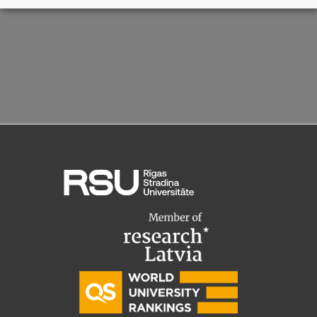
Ģerbonis
Projekti
Reitingi
Virtuālā tūre
Ilgtspējīga attīstība
Studiju un vides pieejamība
Dati par 2025. gadu
Suvenīri un grāmatas
Mūžizglītība