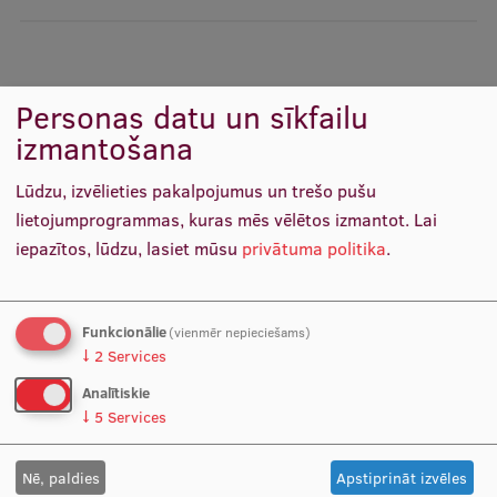
Studentu dzīve
Studiju norises vietas
Personas datu un sīkfailu
izmantošana
Fakultātes
Mūsu cilvēki
Lūdzu, izvēlieties pakalpojumus un trešo pušu
lietojumprogrammas, kuras mēs vēlētos izmantot.
Lai
Stratēģija
iepazītos, lūdzu, lasiet mūsu
privātuma politika
.
Struktūra
Vēsture un tradīcijas
Funkcionālie
(vienmēr nepieciešams)
Identitāte
↓
2
Services
Analītiskie
RSU fonds
↓
5
Services
Aula
Nē, paldies
Apstiprināt izvēles
Muzeji un ekspozīcijas