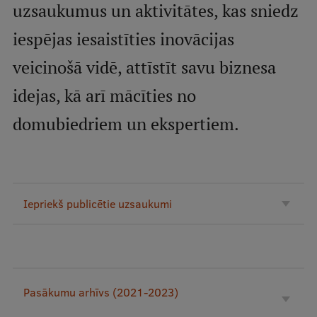
uzsaukumus un aktivitātes, kas sniedz
Mobile
galvenā
Studiju iespējas
iespējas iesaistīties inovācijas
izvēlne
veicinošā vidē, attīstīt savu biznesa
idejas, kā arī mācīties no
Pamatstudiju programmas
domubiedriem un ekspertiem.
Maģistra studiju programmas
Doktorantūra
Rezidentūra
Iepriekš publicētie uzsaukumi
Uzņemšana
Praktiska informācija
Par RSU
Pasākumu arhīvs (2021-2023)