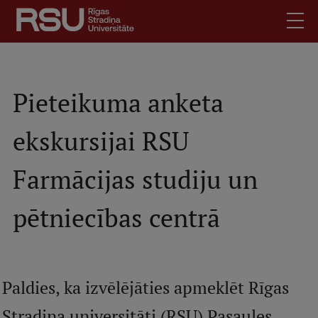
Pārlekt
uz
galveno
saturu
English
.
Latviski
Pieteikuma anketa
Mobile
Meklēt
Skolēniem
ekskursijai RSU
augšējā
Studentiem
izvēlne
Farmācijas studiju un
Absolventiem
Darbiniekiem
pētniecības centrā
Darba devējiem
Bibliotēka
Kontakti
Paldies, ka izvēlējāties apmeklēt Rīgas
Vakances
Stradiņa universitāti (RSU) Pasaules