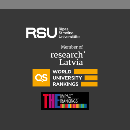
Ētikas un līdztiesības mācības
Atvērtā universitāte
Sagatavošanas kursi
Profesionālās pilnveides kursi
ESF kvalifikācijas celšanas kursi
Pedagoģiskās izaugsmes centrs
Kvalifikācijas atbilstības pārbaude
Pētniecība
Zinātniskie institūti un laboratorijas