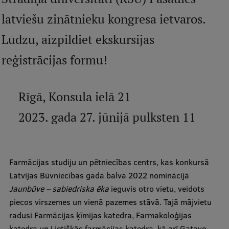
Mobile
latviešu zinātnieku kongresa ietvaros.
galvenā
Studiju iespējas
Lūdzu, aizpildiet ekskursijas
izvēlne
reģistrācijas formu!
Pamatstudiju programmas
Maģistra studiju programmas
Rīgā, Konsula ielā 21
Doktorantūra
2023. gada 27. jūnijā pulksten 11
Rezidentūra
Uzņemšana
Farmācijas studiju un pētniecības centrs, kas konkursā
Praktiska informācija
Latvijas Būvniecības gada balva 2022 nominācijā
Jaunbūve – sabiedriska ēka
ieguvis otro vietu, veidots
piecos virszemes un vienā pazemes stāvā. Tajā mājvietu
Par RSU
radusi Farmācijas ķīmijas katedra, Farmakoloģijas
katedra un Lietišķās farmācijas katedra, kā arī Gatavo