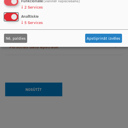
Funkcionālie
(vienmēr nepieciešams)
↓
2
Services
Ģerbonis
Analītiskie
Projekti
↓
5
Services
Reitingi
Nē, paldies
Apstiprināt izvēles
Virtuālā tūre
Personas datu apstrāde
Ilgtspējīga attīstība
Studiju un vides pieejamība
Dati par 2025. gadu
Suvenīri un grāmatas
Mūžizglītība