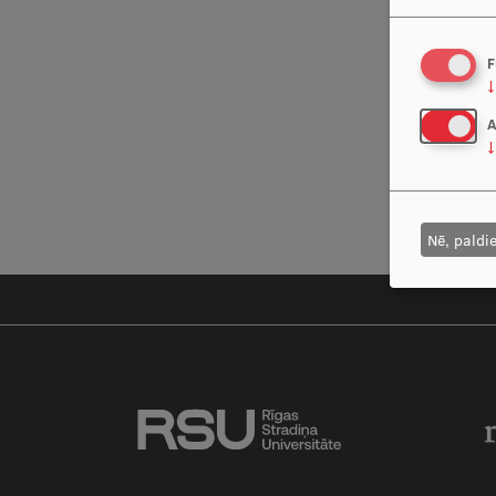
F
↓
A
↓
Nē, paldi