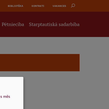
BIBLIOTĒKA
KONTAKTI
VAKANCES
Pētniecība
Starptautiskā sadarbība
as mēs