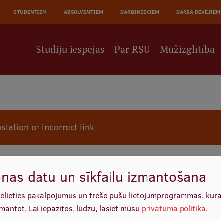
JĀ
STUDENTIEM
ABSOLVENTIEM
DARBINIEKIEM
DARBA DEVĒJIEM
NE
Studiju iespējas
Par RSU
Mūžizglītība
slation or incorrect link
nas datu un sīkfailu izmantošana
vēlieties pakalpojumus un trešo pušu lietojumprogrammas, kur
zmantot.
Lai iepazītos, lūdzu, lasiet mūsu
privātuma politika
.