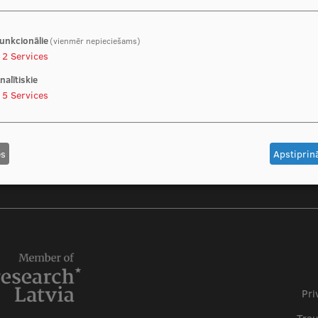
unkcionālie
(vienmēr nepieciešams)
2
Services
nalītiskie
5
Services
es
Apstiprinā
Foo
Pri