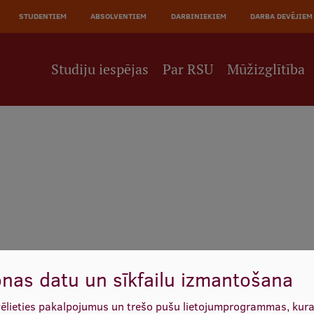
JĀ
STUDENTIEM
ABSOLVENTIEM
DARBINIEKIEM
DARBA DEVĒJIEM
NE
Studiju iespējas
Par RSU
Mūžizglītība
nas datu un sīkfailu izmantošana
vēlieties pakalpojumus un trešo pušu lietojumprogrammas, kur