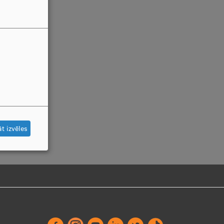
t izvēles