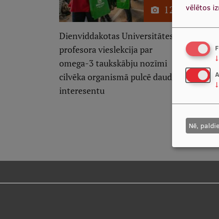
vēlētos i
12
Dienviddakotas Universitātes
F
profesora vieslekcija par
↓
omega-3 taukskābju nozīmi
A
cilvēka organismā pulcē daudz
↓
interesentu
Nē, paldi