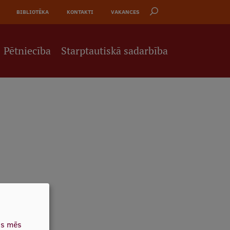
BIBLIOTĒKA
KONTAKTI
VAKANCES
Pētniecība
Starptautiskā sadarbība
as mēs