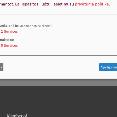
zmantot.
Lai iepazītos, lūdzu, lasiet mūsu
privātuma politika
.
unkcionālie
(vienmēr nepieciešams)
2
Services
nalītiskie
5
Services
es
Apstiprinā