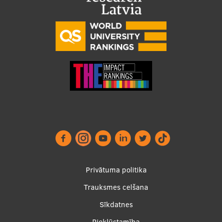
Ģerbonis
Projekti
Reitingi
Virtuālā tūre
Ilgtspējīga attīstība
Studiju un vides pieejamība
Dati par 2025. gadu
Suvenīri un grāmatas
Footer
Privātuma politika
menu
Trauksmes celšana
Mūžizglītība
Sīkdatnes
Piekļūstamība