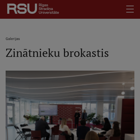
Pārlekt
uz
galveno
saturu
English
.
Atpakaļceļš
Galerijas
Latviski
Zinātnieku brokastis
Mobile
Meklēt
Skolēniem
augšējā
Studentiem
izvēlne
Absolventiem
Darbiniekiem
Darba devējiem
Bibliotēka
Kontakti
Vakances