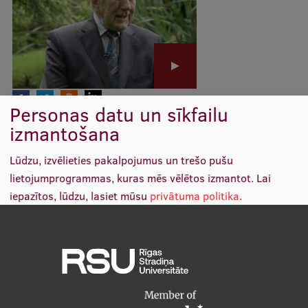
Mobile
galvenā
Studiju iespējas
izvēlne
Pamatstudiju programmas
Personas datu un sīkfailu
Maģistra studiju programmas
izmantošana
Doktorantūra
Lūdzu, izvēlieties pakalpojumus un trešo pušu
Rezidentūra
lietojumprogrammas, kuras mēs vēlētos izmantot.
Lai
iepazītos, lūdzu, lasiet mūsu
privātuma politika
.
Uzņemšana
Praktiska informācija
Funkcionālie
(vienmēr nepieciešams)
↓
2
Services
Par RSU
Analītiskie
↓
5
Services