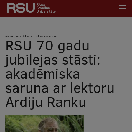
Pārlekt
uz
galveno
saturu
English
.
Atpakaļceļš
Galerijas
Akademiskas sarunas
Latviski
RSU 70 gadu
Mobile
Meklēt
Skolēniem
jubilejas stāsti:
augšējā
Studentiem
akadēmiska
izvēlne
Absolventiem
saruna ar lektoru
Darbiniekiem
Darba devējiem
Ardiju Ranku
Bibliotēka
Kontakti
Vakances