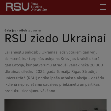
Pārlekt
uz
galveno
saturu
English
.
Atpakaļceļš
Galerijas
Atbalsts ukrainai
Latviski
RSU ziedo Ukrainai
Mobile
Meklēt
Skolēniem
augšējā
Lai sniegtu palīdzību Ukrainas iedzīvotājiem gan viņu
Studentiem
izvēlne
dzimtenē, kur turpinās asiņains Krievijas izraisīts karš,
Absolventiem
gan Latvijā, kur patvērumu atraduši vairāk nekā 20 000
Darbiniekiem
Ukrainas cilvēku, 2022. gada 6. maijā Rīgas Stradiņa
Darba devējiem
universitātē (RSU) notika īpaša atbalsta akcija – dažādu
ikdienā nepieciešamu sadzīves priekšmetu un pārtikas
Bibliotēka
produktu ziedojumu vākšana.
Kontakti
Vakances