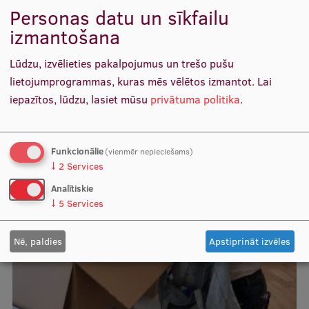
Personas datu un sīkfailu
Ētikas un līdztiesības mācības
izmantošana
Atvērtā universitāte
Lūdzu, izvēlieties pakalpojumus un trešo pušu
Sagatavošanas kursi
lietojumprogrammas, kuras mēs vēlētos izmantot.
Lai
Profesionālās pilnveides kursi
iepazītos, lūdzu, lasiet mūsu
privātuma politika
.
ESF kvalifikācijas celšanas kursi
Pedagoģiskās izaugsmes centrs
Funkcionālie
(vienmēr nepieciešams)
↓
2
Services
Kvalifikācijas atbilstības pārbaude
Analītiskie
↓
5
Services
Pētniecība
Nē, paldies
Apstiprināt izvēles
Zinātniskie institūti un laboratorijas