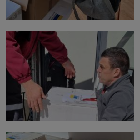
Pētniecības datu pārvaldība
RSU zinātnes portāls
Zinātnes ietekme
Pētniecības platformas
Doktorantūras skola
Pētniecības pakalpojumi
Pētniecības projekti
Zinātnieku brokastis
Vertikāli integrētie projekti
Zinātniskās konferences
Inovāciju centrs