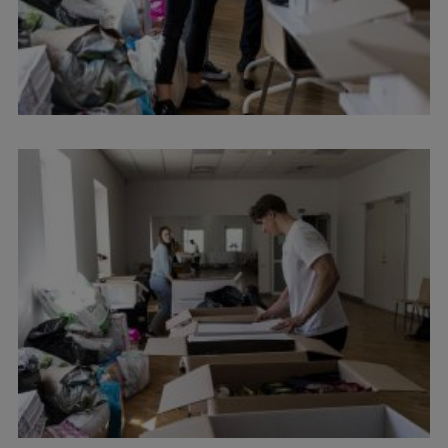
Studentu dzīve
Studiju norises vietas
Fakultātes
Mūsu cilvēki
Stratēģija
Struktūra
Vēsture un tradīcijas
Identitāte
RSU fonds
Aula
Muzeji un ekspozīcijas