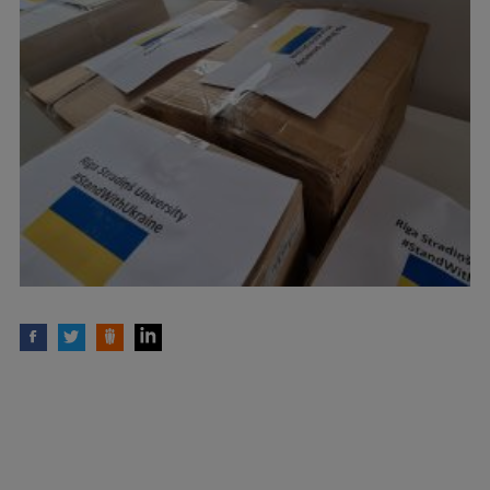
Starptautiskā sadarbība
Mobilitātes programmas
Starptautiskie projekti
Starptautiskie sadarbības partneri
EURAXESS RSU kontaktpunkts
EATRIS koordinators Latvijā