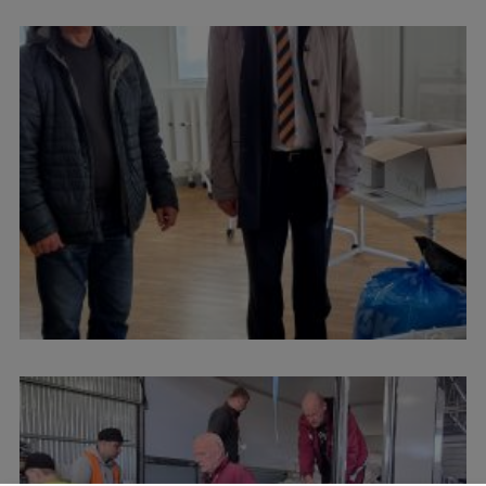
Ģerbonis
Projekti
Reitingi
Virtuālā tūre
Ilgtspējīga attīstība
Studiju un vides pieejamība
Dati par 2025. gadu
Suvenīri un grāmatas
Mūžizglītība