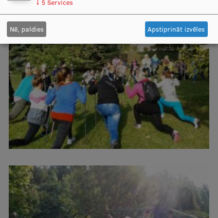
↓
5
Services
Nē, paldies
Apstiprināt izvēles