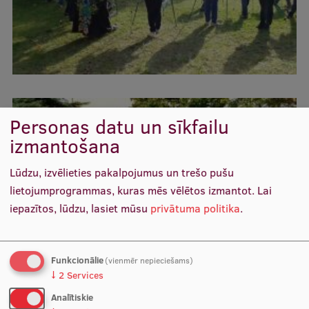
Starptautiskā sadarbība
Mobilitātes programmas
Starptautiskie projekti
Personas datu un sīkfailu
Starptautiskie sadarbības partneri
izmantošana
EURAXESS RSU kontaktpunkts
Lūdzu, izvēlieties pakalpojumus un trešo pušu
EATRIS koordinators Latvijā
lietojumprogrammas, kuras mēs vēlētos izmantot.
Lai
iepazītos, lūdzu, lasiet mūsu
privātuma politika
.
Funkcionālie
(vienmēr nepieciešams)
↓
2
Services
Analītiskie