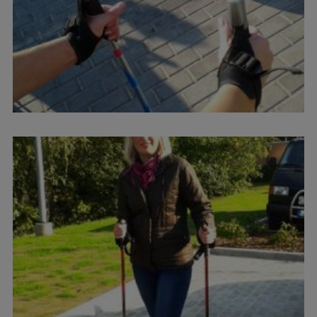
Ģerbonis
Projekti
Reitingi
Virtuālā tūre
Ilgtspējīga attīstība
Studiju un vides pieejamība
Dati par 2025. gadu
Suvenīri un grāmatas
Mūžizglītība