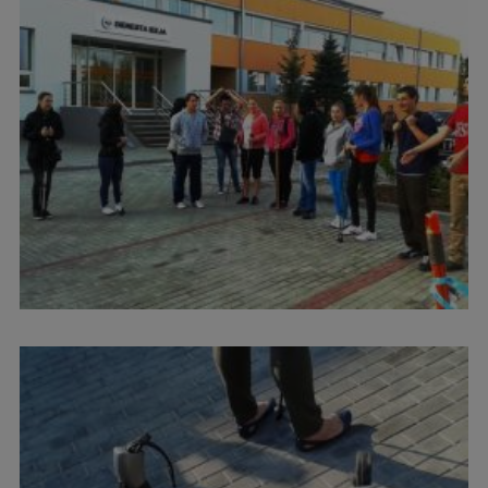
Studentu dzīve
Studiju norises vietas
Fakultātes
Mūsu cilvēki
Stratēģija
Struktūra
Vēsture un tradīcijas
Identitāte
RSU fonds
Aula
Muzeji un ekspozīcijas