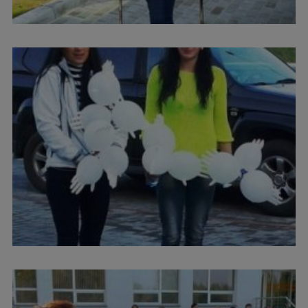
Ētikas un līdztiesības mācības
Atvērtā universitāte
Sagatavošanas kursi
Profesionālās pilnveides kursi
ESF kvalifikācijas celšanas kursi
Pedagoģiskās izaugsmes centrs
Kvalifikācijas atbilstības pārbaude
Pētniecība
Zinātniskie institūti un laboratorijas