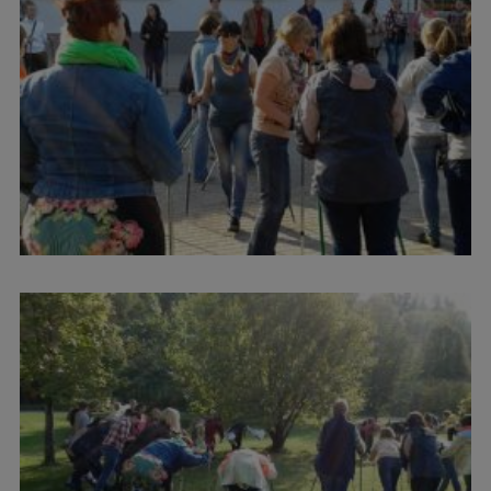
Pētniecības datu pārvaldība
RSU zinātnes portāls
Zinātnes ietekme
Pētniecības platformas
Doktorantūras skola
Pētniecības pakalpojumi
Pētniecības projekti
Zinātnieku brokastis
Vertikāli integrētie projekti
Zinātniskās konferences
Inovāciju centrs