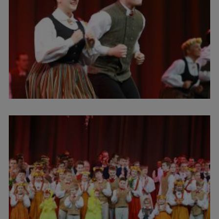
Starptautiskā sadarbība
Mobilitātes programmas
Starptautiskie projekti
Starptautiskie sadarbības partneri
EURAXESS RSU kontaktpunkts
EATRIS koordinators Latvijā