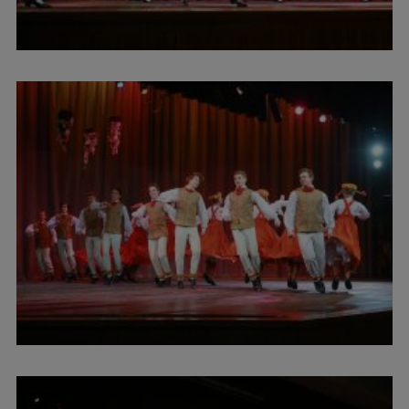
Studentu dzīve
Studiju norises vietas
Fakultātes
Mūsu cilvēki
Stratēģija
Struktūra
Vēsture un tradīcijas
Identitāte
RSU fonds
Aula
Muzeji un ekspozīcijas