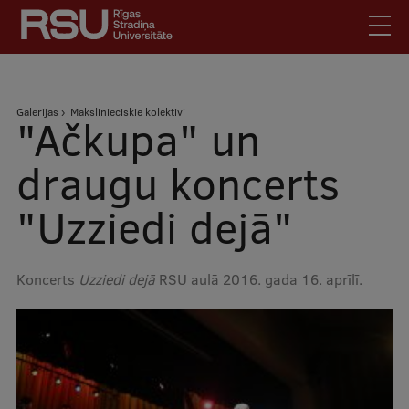
Pārlekt
uz
galveno
saturu
English
.
Atpakaļceļš
Galerijas
Makslinieciskie kolektivi
Latviski
"Ačkupa" un
Mobile
Meklēt
Skolēniem
draugu koncerts
augšējā
Studentiem
"Uzziedi dejā"
izvēlne
Absolventiem
Darbiniekiem
Koncerts
Uzziedi dejā
RSU aulā 2016. gada 16. aprīlī.
Darba devējiem
Bibliotēka
Kontakti
Vakances