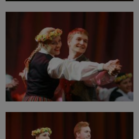
Pētniecības datu pārvaldība
RSU zinātnes portāls
Zinātnes ietekme
Pētniecības platformas
Doktorantūras skola
Pētniecības pakalpojumi
Pētniecības projekti
Zinātnieku brokastis
Vertikāli integrētie projekti
Zinātniskās konferences
Inovāciju centrs