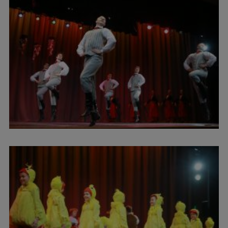
Ģerbonis
Projekti
Reitingi
Virtuālā tūre
Ilgtspējīga attīstība
Studiju un vides pieejamība
Dati par 2025. gadu
Suvenīri un grāmatas
Mūžizglītība