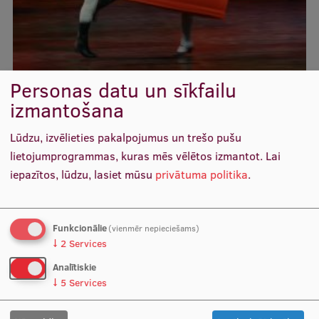
Personas datu un sīkfailu
izmantošana
Lūdzu, izvēlieties pakalpojumus un trešo pušu
lietojumprogrammas, kuras mēs vēlētos izmantot.
Lai
iepazītos, lūdzu, lasiet mūsu
privātuma politika
.
Funkcionālie
(vienmēr nepieciešams)
↓
2
Services
Analītiskie
↓
5
Services