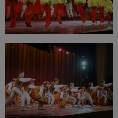
Ētikas un līdztiesības mācības
Atvērtā universitāte
Sagatavošanas kursi
Profesionālās pilnveides kursi
ESF kvalifikācijas celšanas kursi
Pedagoģiskās izaugsmes centrs
Kvalifikācijas atbilstības pārbaude
Pētniecība
Zinātniskie institūti un laboratorijas