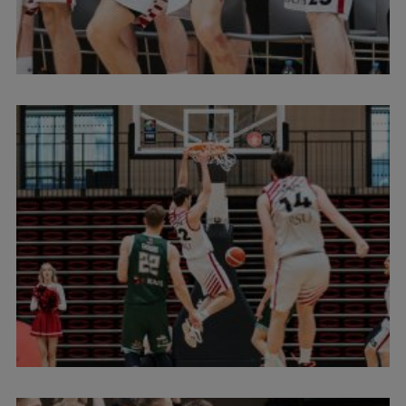
Ģerbonis
Projekti
Reitingi
Virtuālā tūre
Ilgtspējīga attīstība
Studiju un vides pieejamība
Dati par 2025. gadu
Suvenīri un grāmatas
Mūžizglītība