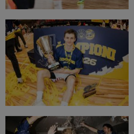
Starptautiskā sadarbība
Mobilitātes programmas
Starptautiskie projekti
Starptautiskie sadarbības partneri
EURAXESS RSU kontaktpunkts
EATRIS koordinators Latvijā