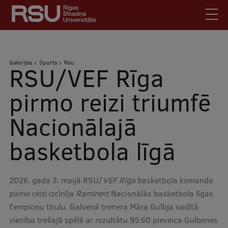
Pārlekt
uz
galveno
saturu
English
.
Atpakaļceļš
Galerijas
Sports
Rsu
Latviski
RSU/VEF Rīga
Mobile
Meklēt
Skolēniem
pirmo reizi triumfē
augšējā
Studentiem
Nacionālajā
izvēlne
Absolventiem
basketbola līgā
Darbiniekiem
Darba devējiem
Bibliotēka
2026. gada 3. maijā RSU/
VEF Rīga
basketbola komanda
pirmo reizi izcīnīja
Kontakti
Ramirent
Nacionālās basketbola līgas
čempionu titulu. Galvenā trenera Māra Gulbja vadītā
Vakances
vienība trešajā spēlē ar rezultātu 95:60 pieveica Gulbenes