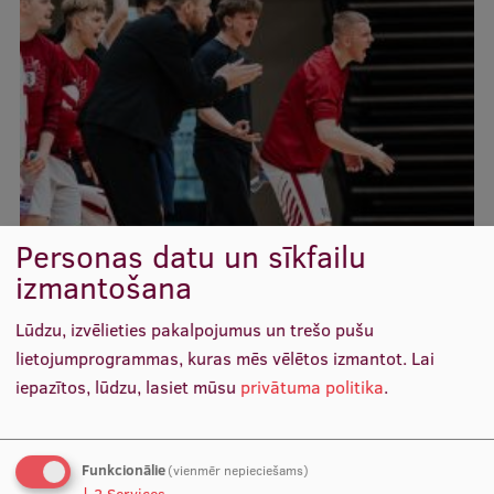
Ētikas un līdztiesības mācības
Atvērtā universitāte
Sagatavošanas kursi
Profesionālās pilnveides kursi
ESF kvalifikācijas celšanas kursi
Pedagoģiskās izaugsmes centrs
Personas datu un sīkfailu
izmantošana
Kvalifikācijas atbilstības pārbaude
Lūdzu, izvēlieties pakalpojumus un trešo pušu
lietojumprogrammas, kuras mēs vēlētos izmantot.
Lai
Pētniecība
iepazītos, lūdzu, lasiet mūsu
privātuma politika
.
Zinātniskie institūti un laboratorijas
Funkcionālie
(vienmēr nepieciešams)