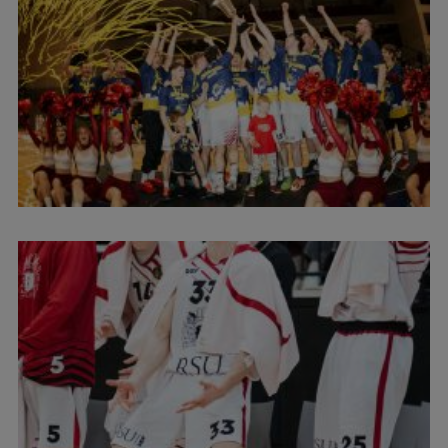
Studentu dzīve
Studiju norises vietas
Fakultātes
Mūsu cilvēki
Stratēģija
Struktūra
Vēsture un tradīcijas
Identitāte
RSU fonds
Aula
Muzeji un ekspozīcijas