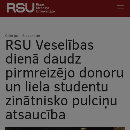
Pārlekt
uz
galveno
saturu
English
.
Atpakaļceļš
Galerijas
Studentiem
Latviski
RSU Veselības
Mobile
Meklēt
Skolēniem
dienā daudz
augšējā
Studentiem
pirmreizējo donoru
izvēlne
Absolventiem
un liela studentu
Darbiniekiem
Darba devējiem
zinātnisko pulciņu
Bibliotēka
atsaucība
Kontakti
Vakances