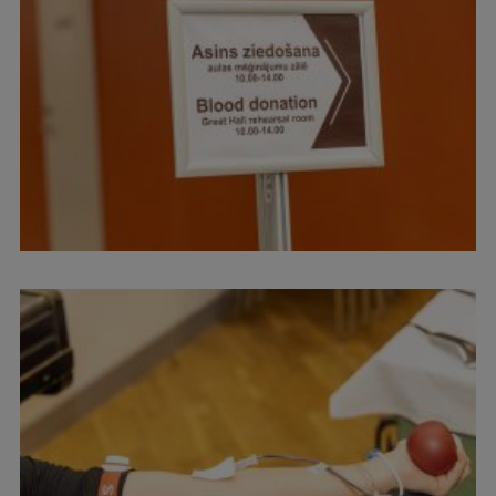
Ētikas un līdztiesības mācības
Atvērtā universitāte
Sagatavošanas kursi
Profesionālās pilnveides kursi
ESF kvalifikācijas celšanas kursi
Pedagoģiskās izaugsmes centrs
Kvalifikācijas atbilstības pārbaude
Pētniecība
Zinātniskie institūti un laboratorijas