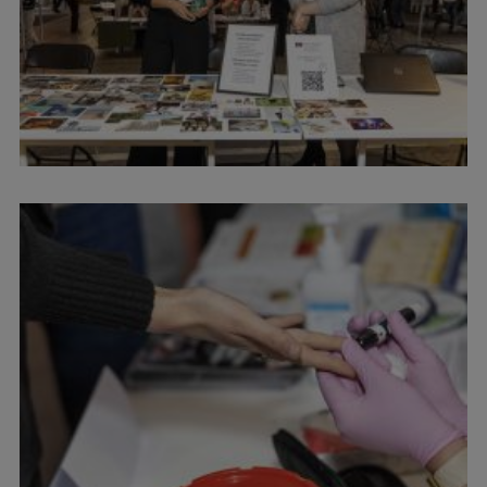
Studentu dzīve
Studiju norises vietas
Fakultātes
Mūsu cilvēki
Stratēģija
Struktūra
Vēsture un tradīcijas
Identitāte
RSU fonds
Aula
Muzeji un ekspozīcijas