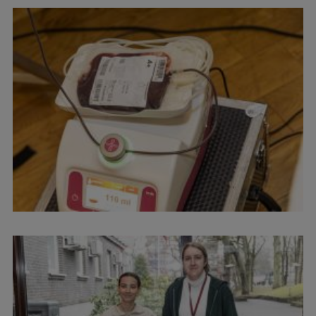
Starptautiskā sadarbība
Mobilitātes programmas
Starptautiskie projekti
Starptautiskie sadarbības partneri
EURAXESS RSU kontaktpunkts
EATRIS koordinators Latvijā