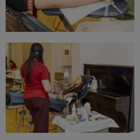
Pētniecības datu pārvaldība
RSU zinātnes portāls
Zinātnes ietekme
Pētniecības platformas
Doktorantūras skola
Pētniecības pakalpojumi
Pētniecības projekti
Zinātnieku brokastis
Vertikāli integrētie projekti
Zinātniskās konferences
Inovāciju centrs