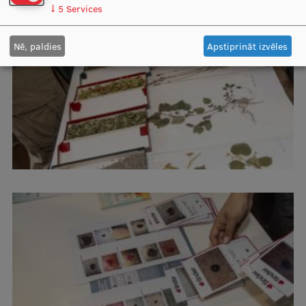
↓
5
Services
Nē, paldies
Apstiprināt izvēles