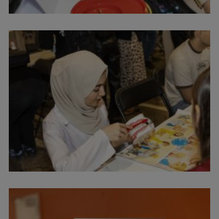
Ģerbonis
Projekti
Reitingi
Virtuālā tūre
Ilgtspējīga attīstība
Studiju un vides pieejamība
Dati par 2025. gadu
Suvenīri un grāmatas
Mūžizglītība