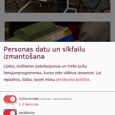
Personas datu un sīkfailu
izmantošana
Lūdzu, izvēlieties pakalpojumus un trešo pušu
lietojumprogrammas, kuras mēs vēlētos izmantot.
Lai
iepazītos, lūdzu, lasiet mūsu
privātuma politika
.
Funkcionālie
(vienmēr nepieciešams)
↓
2
Services
Analītiskie