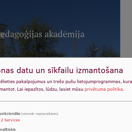
pedagoģijas akadēmija
nas datu un sīkfailu izmantošana
vēlieties pakalpojumus un trešo pušu lietojumprogrammas, kur
zmantot.
Lai iepazītos, lūdzu, lasiet mūsu
privātuma politika
.
unkcionālie
(vienmēr nepieciešams)
2
Services
nalītiskie