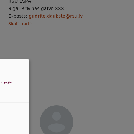
RSU LSPA
Rīga, Brīvības gatve 333
E-pasts:
gudrite.daukste@rsu.lv
Skatīt kartē
as mēs