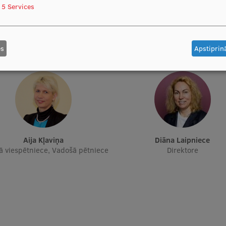
5
Services
Pasn. Guntars Kukuļinskis
Pasn. Jānis Dambergs
Docētāja
Docētājs
es
Apstiprinā
Aija Kļaviņa
Diāna Laipniece
ā viespētniece, Vadošā pētniece
Direktore