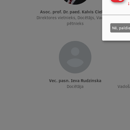
↓
Asoc. prof. Dr. paed. Kalvis Ciekurs
Direktores vietnieks, Docētājs, Vadošais
pētnieks
Nē, paldi
Vec. pasn. Ieva Rudzinska
Docētāja
Vadoš