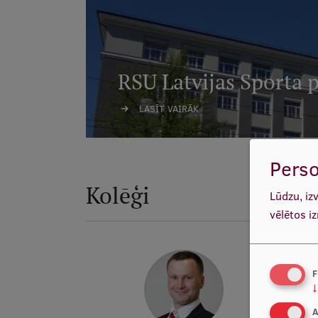
RSU Latvijas Sporta 
LASĪT VAIRĀK
Perso
Kolēģi
Lūdzu, iz
vēlētos i
F
↓
A