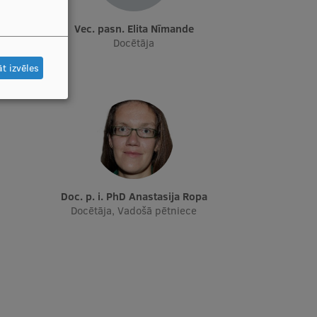
Vec. pasn. Elita Nīmande
Docētāja
t izvēles
Doc. p. i. PhD Anastasija Ropa
Docētāja, Vadošā pētniece