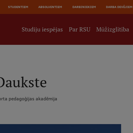
JĀ
STUDENTIEM
ABSOLVENTIEM
DARBINIEKIEM
DARBA DEVĒJIEM
NE
Studiju iespējas
Par RSU
Mūžizglītība
Daukste
orta pedagoģijas akadēmija