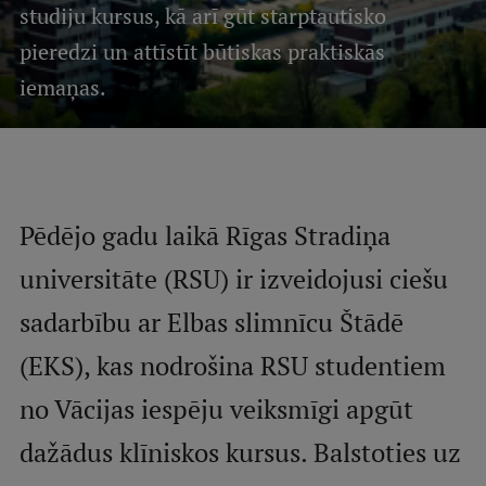
studiju kursus, kā arī gūt starptautisko
Mobile
pieredzi un attīstīt būtiskas praktiskās
galvenā
Studiju iespējas
iemaņas.
izvēlne
Pamatstudiju programmas
Maģistra studiju programmas
Pēdējo gadu laikā Rīgas Stradiņa
Doktorantūra
Rezidentūra
universitāte (RSU) ir izveidojusi ciešu
Uzņemšana
sadarbību ar Elbas slimnīcu Štādē
Praktiska informācija
(EKS), kas nodrošina RSU studentiem
no Vācijas iespēju veiksmīgi apgūt
Par RSU
dažādus klīniskos kursus. Balstoties uz