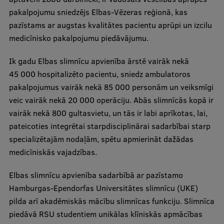
Pētniecības datu pārvaldība
pakalpojumu sniedzējs Elbas-Vēzeras reģionā, kas
RSU zinātnes portāls
pazīstams ar augstas kvalitātes pacientu aprūpi un izcilu
medicīnisko pakalpojumu piedāvājumu.
Zinātnes ietekme
Ik gadu Elbas slimnīcu apvienība ārstē vairāk nekā
Pētniecības platformas
45 000 hospitalizēto pacientu, sniedz ambulatoros
Doktorantūras skola
pakalpojumus vairāk nekā 85 000 personām un veiksmīgi
veic vairāk nekā 20 000 operāciju. Abās slimnīcās kopā ir
Pētniecības pakalpojumi
vairāk nekā 800 gultasvietu, un tās ir labi aprīkotas, lai,
Pētniecības projekti
pateicoties integrētai starpdisciplinārai sadarbībai starp
specializētajām nodaļām, spētu apmierināt dažādas
Zinātnieku brokastis
medicīniskās vajadzības.
Vertikāli integrētie projekti
Elbas slimnīcu apvienība sadarbībā ar pazīstamo
Zinātniskās konferences
Hamburgas-Ependorfas Universitātes slimnīcu (UKE)
Inovāciju centrs
pilda arī akadēmiskās mācību slimnīcas funkciju. Slimnīca
piedāvā RSU studentiem unikālas klīniskās apmācības