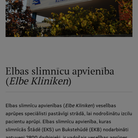
Ētikas un līdztiesības mācības
Atvērtā universitāte
Sagatavošanas kursi
Profesionālās pilnveides kursi
ESF kvalifikācijas celšanas kursi
Pedagoģiskās izaugsmes centrs
Elbas slimnīcu apvienība
Kvalifikācijas atbilstības pārbaude
(
Elbe Kliniken
)
Pētniecība
Elbas slimnīcu apvienības (
Elbe Kliniken
) veselības
aprūpes speciālisti pastāvīgi strādā, lai nodrošinātu izcilu
pacientu aprūpi. Elbas slimnīcu apvienība, kuras
Zinātniskie institūti un laboratorijas
slimnīcās Štādē (EKS) un Bukstehūdē (EKB) nodarbināti
aptuveni 2800 darbinieki, ir vadošais veselības aprūpes