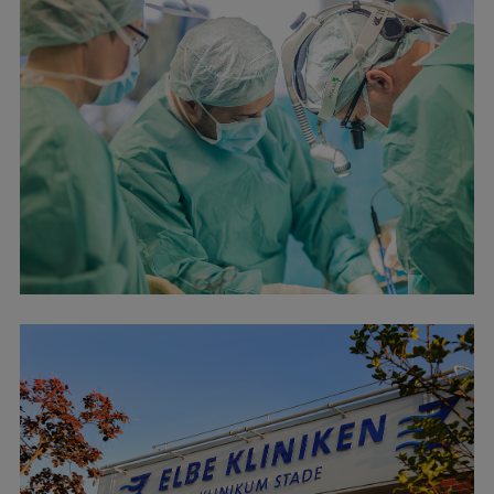
Ģerbonis
Projekti
Reitingi
Virtuālā tūre
Ilgtspējīga attīstība
Studiju un vides pieejamība
Dati par 2025. gadu
Suvenīri un grāmatas
Mūžizglītība