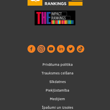
Footer
Privātuma politika
menu
Trauksmes celšana
Sīkdatnes
Piekļūstamība
Apakšējā
Medijiem
izvēlne2
Īpašumi un izsoles