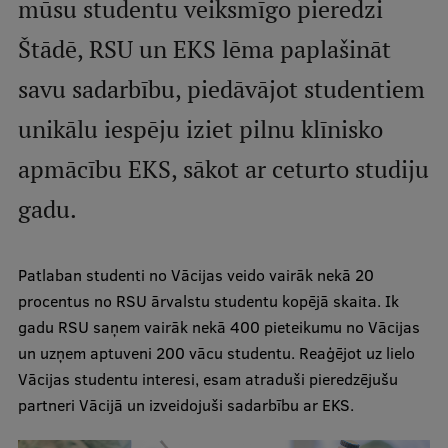
mūsu studentu veiksmīgo pieredzi
Štādē, RSU un EKS lēma paplašināt
Studentu dzīve
savu sadarbību, piedāvājot studentiem
Studiju norises vietas
unikālu iespēju iziet pilnu klīnisko
Fakultātes
Mūsu cilvēki
apmācību EKS, sākot ar ceturto studiju
Stratēģija
gadu.
Struktūra
Patlaban studenti no Vācijas veido vairāk nekā 20
Vēsture un tradīcijas
procentus no RSU ārvalstu studentu kopējā skaita. Ik
Identitāte
gadu RSU saņem vairāk nekā 400 pieteikumu no Vācijas
un uzņem aptuveni 200 vācu studentu. Reaģējot uz lielo
RSU fonds
Vācijas studentu interesi, esam atraduši pieredzējušu
Aula
partneri Vācijā un izveidojuši sadarbību ar EKS.
Muzeji un ekspozīcijas