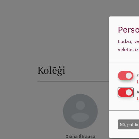
Perso
Lūdzu, iz
vēlētos i
Kolēģi
F
↓
A
↓
Nē, paldi
Diāna Štrausa