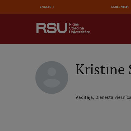
AUGŠĒ
Pārlekt
uz
ENGLISH
SKOLĒNIEM
IZVĒL
galveno
saturu
MEKLĒT
Galvenā
izvēlne
.
Kristīne 
Vadītāja,
Dienesta viesnīc