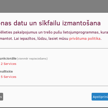
nas datu un sīkfailu izmantošana
vēlieties pakalpojumus un trešo pušu lietojumprogrammas, kur
zmantot.
Lai iepazītos, lūdzu, lasiet mūsu
privātuma politika
.
unkcionālie
(vienmēr nepieciešams)
2
Services
nalītiskie
5
Services
es
Apstiprinā