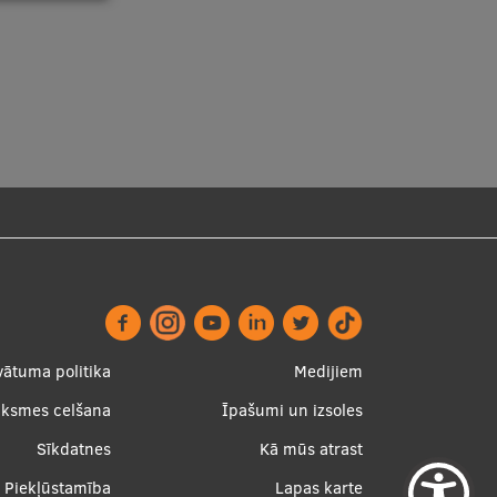
ter
Apakšējā
vātuma politika
Medijiem
nu
izvēlne2
uksmes celšana
Īpašumi un izsoles
Sīkdatnes
Kā mūs atrast
Piekļūstamība
Lapas karte