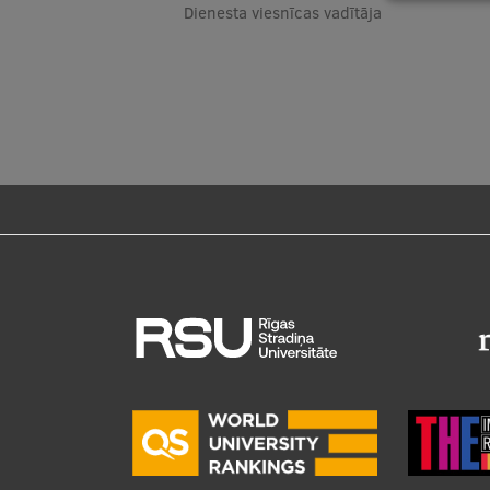
Dienesta viesnīcas vadītāja