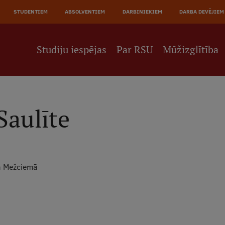
JĀ
STUDENTIEM
ABSOLVENTIEM
DARBINIEKIEM
DARBA DEVĒJIEM
NE
Studiju iespējas
Par RSU
Mūžizglītība
Saulīte
a Mežciemā