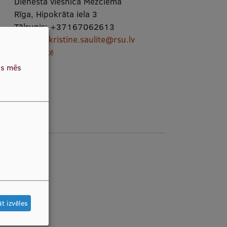
Dienesta viesnīca Mežciemā
Rīga, Hipokrāta iela 3
Tālrunis:
+37167062613
E-pasts:
kristine.saulite@rsu.lv
Skatīt kartē
as mēs
t izvēles