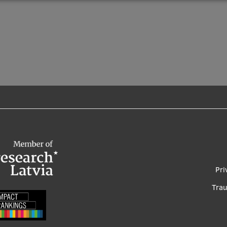
Foo
Pri
me
Tra