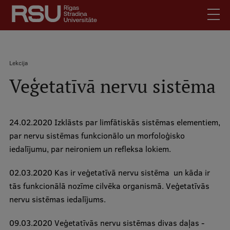
Pārlekt
uz
galveno
saturu
English
.
Atpakaļceļš
Lekcija
Latviski
Veģetatīvā nervu sistēma
Mobile
Meklēt
Skolēniem
augšējā
Studentiem
izvēlne
24.02.2020 Izklāsts par limfātiskās sistēmas elementiem,
Absolventiem
par nervu sistēmas funkcionālo un morfoloģisko
Darbiniekiem
iedalījumu, par neironiem un refleksa lokiem.
Darba devējiem
02.03.2020 Kas ir veģetatīvā nervu sistēma un kāda ir
Bibliotēka
tās funkcionālā nozīme cilvēka organismā. Veģetatīvās
Kontakti
nervu sistēmas iedalījums.
Vakances
09.03.2020 Veģetatīvās nervu sistēmas divas daļas -