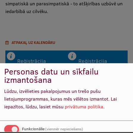
simpatiskā un parasimpatiskā - to atšķirības uzbūvē un
Mobile
iedarbībā uz cilvēku.
galvenā
Studiju iespējas
izvēlne
Pamatstudiju programmas
ATPAKAĻ UZ KALENDĀRU
Maģistra studiju programmas
Reģistrācija
Reģistrācija
Doktorantūra
beigusies vai nav
beigusies vai nav
Personas datu un sīkfailu
brīvu vietu.
brīvu vietu.
Rezidentūra
izmantošana
Uzņemšana
Lūdzu, izvēlieties pakalpojumus un trešo pušu
Praktiska informācija
lietojumprogrammas, kuras mēs vēlētos izmantot.
Lai
iepazītos, lūdzu, lasiet mūsu
privātuma politika
.
Par RSU
Funkcionālie
(vienmēr nepieciešams)