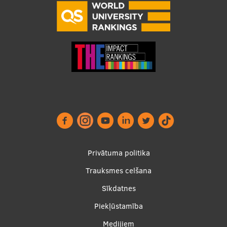
Ģerbonis
Projekti
Reitingi
Virtuālā tūre
Ilgtspējīga attīstība
Studiju un vides pieejamība
Dati par 2025. gadu
Footer
Suvenīri un grāmatas
Privātuma politika
menu
Trauksmes celšana
Sīkdatnes
Mūžizglītība
Piekļūstamība
Medijiem