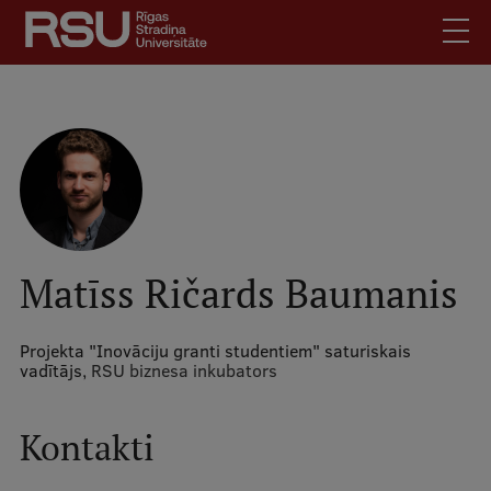
Pārlekt
uz
galveno
saturu
English
.
Latviski
Mobile
Meklēt
Skolēniem
augšējā
Studentiem
izvēlne
Absolventiem
Matīss Ričards Baumanis
Darbiniekiem
Darba devējiem
Projekta "Inovāciju granti studentiem" saturiskais
vadītājs,
RSU biznesa inkubators
Bibliotēka
Kontakti
Kontakti
Vakances