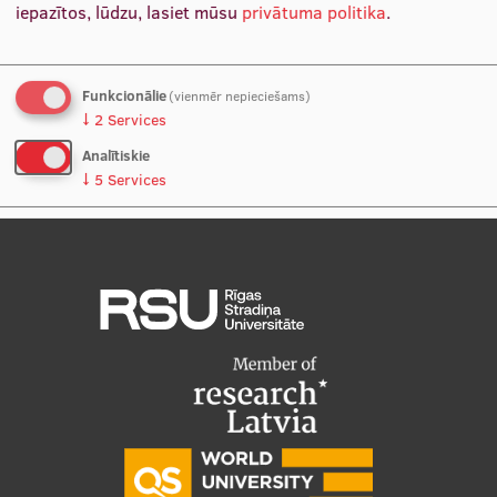
iepazītos, lūdzu, lasiet mūsu
privātuma politika
.
Studentu dzīve
Studiju norises vietas
Funkcionālie
(vienmēr nepieciešams)
↓
2
Services
Fakultātes
Analītiskie
↓
5
Services
Mūsu cilvēki
Stratēģija
Nē, paldies
Apstiprināt izvēles
Struktūra
Vēsture un tradīcijas
Identitāte
RSU fonds
Aula
Muzeji un ekspozīcijas