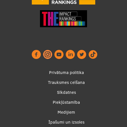
Ģerbonis
Projekti
Reitingi
Virtuālā tūre
Ilgtspējīga attīstība
Studiju un vides pieejamība
Footer
Privātuma politika
Dati par 2025. gadu
menu
Trauksmes celšana
Suvenīri un grāmatas
Sīkdatnes
Piekļūstamība
Mūžizglītība
Apakšējā
Medijiem
izvēlne2
Īpašumi un izsoles