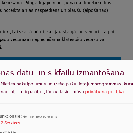
 skenēšana. Pilngadīgajiem pētījuma dalībniekiem būs
ks noteikts arī asinsspiediens un plaušu (elpošanas)
ieki, tai skaitā bērni, kas jau staigā, un seniori. Laipni
8 gadu vecumam nepieciešama klātesošu vecāku vai
ā.
eikšanās.
nas datu un sīkfailu izmantošana
vēlieties pakalpojumus un trešo pušu lietojumprogrammas, kur
sko izpēti Liepājā
zmantot.
Lai iepazītos, lūdzu, lasiet mūsu
privātuma politika
.
unkcionālie
(vienmēr nepieciešams)
2
Services
nalītiskie