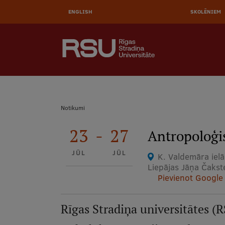
AUGŠĒ
Pārlekt
uz
ENGLISH
SKOLĒNIEM
IZVĒL
galveno
saturu
MEKLĒT
Galvenā
izvēlne
.
Atpakaļceļš
Notikumi
23
-
27
Antropoloģis
JŪL
JŪL
K. Valdemāra ielā
Liepājas Jāņa Čakst
Pievienot Google
Rīgas Stradiņa universitātes 