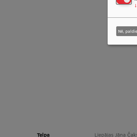
↓
Nē, paldi
Telpa
Liepājas Jāņa Čak