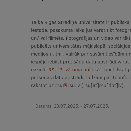
Tā kā Rīgas Stradiņa universitāte ir publiska
iestāde, pasākuma laikā jūs varat tikt fotogr
un/ vai filmēts. Fotogrāfijas un video var tikt
publicēts universitātes mājaslapā, sociālajos
medijos u. tml. Vairāk par savām tiesībām u
iespēju iebilst pret šādu datu apstrādi varat
uzzināt
RSU Privātuma politikā
. Ja iebilstat 
personas datu apstrādi, lūdzam par to infor
rakstot uz
rsu
rsu
.
lv
(rsu[at]rsu[dot]lv)
.
Datums:
23.07.2025.
-
27.07.2025.