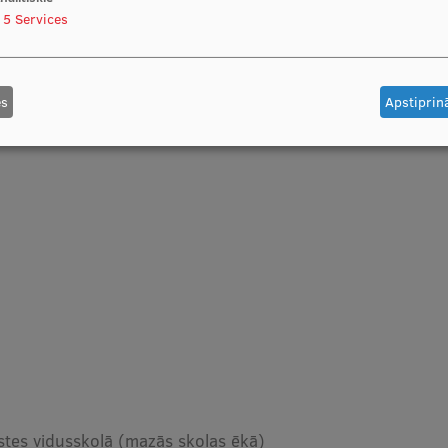
5
Services
es
Apstiprinā
stes vidusskolā (mazās skolas ēkā)