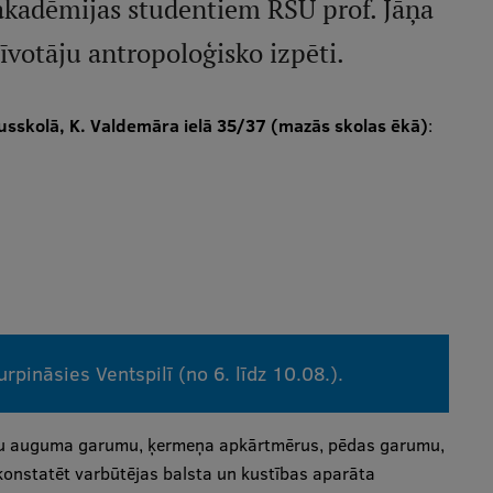
 akadēmijas studentiem RSU prof. Jāņa
zīvotāju antropoloģisko izpēti.
usskolā, K. Valdemāra ielā 35/37 (mazās skolas ēkā)
:
pināsies Ventspilī (no 6. līdz 10.08.).
savu auguma garumu, ķermeņa apkārtmērus, pēdas garumu,
 konstatēt varbūtējas balsta un kustības aparāta