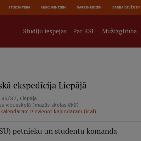
JĀ
STUDENTIEM
ABSOLVENTIEM
DARBINIEKIEM
DARBA DEVĒJIEM
NE
Studiju iespējas
Par RSU
Mūžizglītība
kā ekspedīcija Liepājā
 35/37, Liepāja
es vidusskolā (mazās skolas ēkā)
 kalendāram
Pievienot kalendāram (ical)
(RSU) pētnieku un studentu komanda