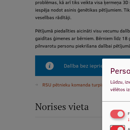
problēmas, kā arī tiks veikta visa ķermeņa 3D
iespēja nodot asinis ģenētikas pētījumiem. Ti
veselības rādītāji.
Pētījumā piedalīties aicināti visu vecumu dalībn
gaidītas ģimenes ar bērniem. Bērniem līdz 1
pilnvarotu personu piekrišana dalībai pētījum
Dalība bez iepriekšējas piet
Perso
Lūdzu, iz
RSU pētnieku komanda turpina antropoloģi
vēlētos i
Norises vieta
F
↓
A