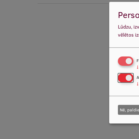
Perso
Lūdzu, iz
vēlētos i
F
↓
A
↓
Nē, paldi