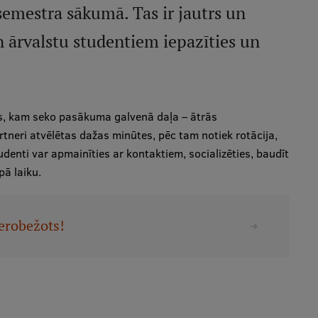
 semestra sākumā. Tas ir jautrs un
n ārvalstu studentiem iepazīties un
s, kam seko pasākuma galvenā daļa – ātrās
tneri atvēlētas dažas minūtes, pēc tam notiek rotācija,
udenti var apmainīties ar kontaktiem, socializēties, baudīt
pā laiku.
ierobežots!