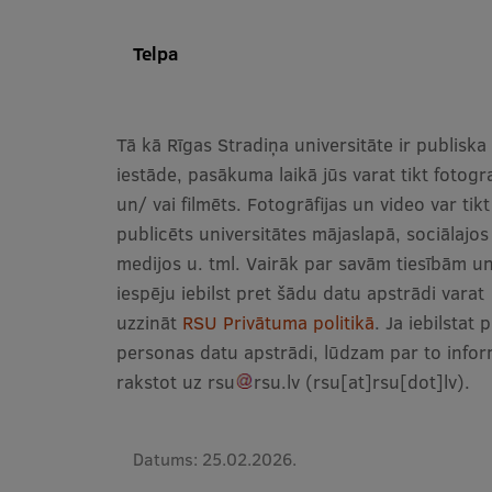
Telpa
Tā kā Rīgas Stradiņa universitāte ir publiska
iestāde, pasākuma laikā jūs varat tikt fotogr
un/ vai filmēts. Fotogrāfijas un video var tikt
publicēts universitātes mājaslapā, sociālajos
medijos u. tml. Vairāk par savām tiesībām u
iespēju iebilst pret šādu datu apstrādi varat
uzzināt
RSU Privātuma politikā
. Ja iebilstat 
personas datu apstrādi, lūdzam par to infor
rakstot uz
rsu
rsu
.
lv
(rsu[at]rsu[dot]lv)
.
Datums:
25.02.2026.