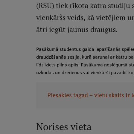
(RSU) tiek rīkota katra studiju
vienkāršs veids, kā vietējiem u
ātri iegūt jaunus draugus.
Pasākumā studentus gaida iepazīšanās spēle
draudzēšanās sesija, kurā sarunai ar katru par
līdz iziets pilns aplis. Pasākuma noslēgumā st
uzkodas un dzērienus vai vienkārši pavadīt ko
Piesakies tagad – vietu skaits ir 
Norises vieta