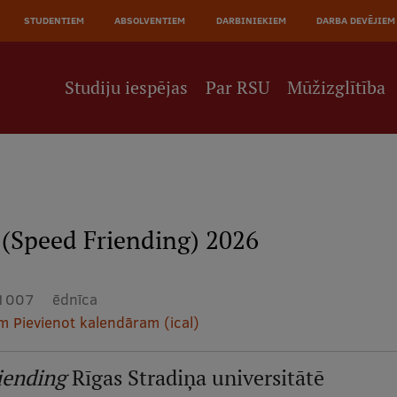
JĀ
STUDENTIEM
ABSOLVENTIEM
DARBINIEKIEM
DARBA DEVĒJIEM
NE
Studiju iespējas
Par RSU
Mūžizglītība
 (Speed Friending) 2026
-1007
ēdnīca
am
Pievienot kalendāram (ical)
iending
Rīgas Stradiņa universitātē