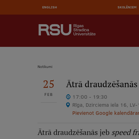
AUGŠĒ
Pārlekt
uz
ENGLISH
SKOLĒNIEM
IZVĒL
galveno
saturu
MEKLĒT
Galvenā
izvēlne
.
Atpakaļceļš
Notikumi
25
Ātrā draudzēšanās
FEB
17:00 - 19:30
Rīga, Dzirciema iela 16, LV
Pievienot Google kalendār
Ātrā draudzēšanās jeb
speed fr