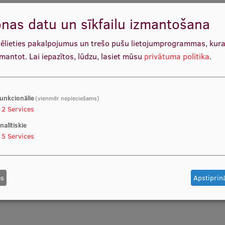
nas datu un sīkfailu izmantošana
vēlieties pakalpojumus un trešo pušu lietojumprogrammas, kur
zmantot.
Lai iepazītos, lūdzu, lasiet mūsu
privātuma politika
.
unkcionālie
(vienmēr nepieciešams)
2
Services
nalītiskie
5
Services
es
Apstiprinā