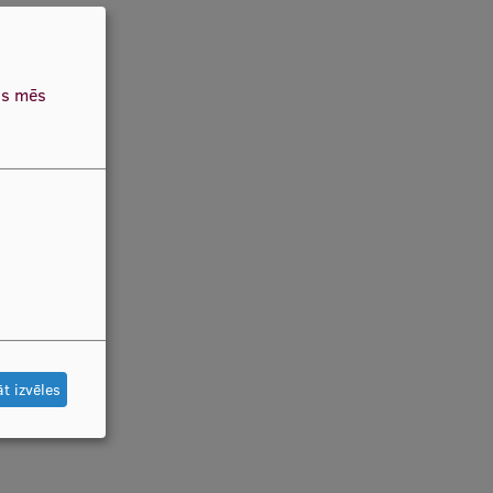
as mēs
t izvēles