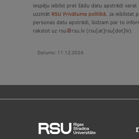
iespēju iebilst pret šādu datu apstrādi varat
uzzināt
RSU Privātuma politikā
. Ja iebilstat 
personas datu apstrādi, lūdzam par to infor
rakstot uz
rsu
rsu
.
lv
(rsu[at]rsu[dot]lv)
.
Datums:
11.12.2024.