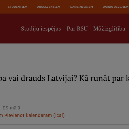
JĀ
STUDENTIEM
ABSOLVENTIEM
DARBINIEKIEM
DARBA DEVĒJIEM
NE
Studiju iespējas
Par RSU
Mūžizglītība
ība vai drauds Latvijai? Kā runāt pa
ES mājā
am
Pievienot kalendāram (ical)