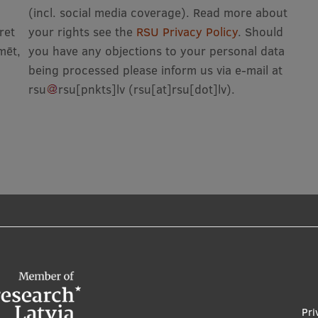
(incl. social media coverage). Read more about
pret
your rights see the
RSU Privacy Policy
. Should
mēt,
you have any objections to your personal data
being processed please inform us via e-mail at
rsu
rsu
[pnkts]
lv
(rsu[at]rsu[dot]lv)
.
Pri