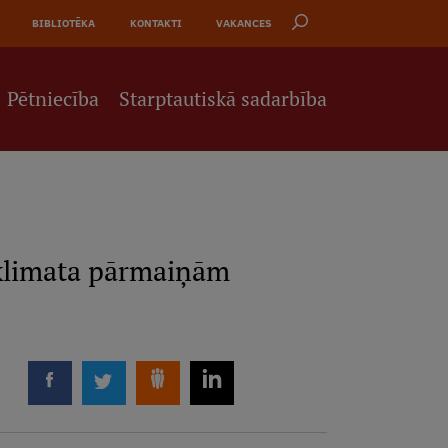
BIBLIOTĒKA
KONTAKTI
VAKANCES
Pētniecība
Starptautiskā sadarbība
r klimata pārmaiņām