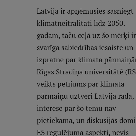
Latvija ir apņēmusies sasniegt
klimatneitralitāti līdz 2050.
gadam, taču ceļā uz šo mērķi ir
svarīga sabiedrības iesaiste un
izpratne par klimata pārmaiņ
Rīgas Stradiņa universitātē (R
veikts pētījums par klimata
pārmaiņu uztveri Latvijā rāda,
interese par šo tēmu nav
pietiekama, un diskusijās dom
ES regulējuma aspekti, nevis