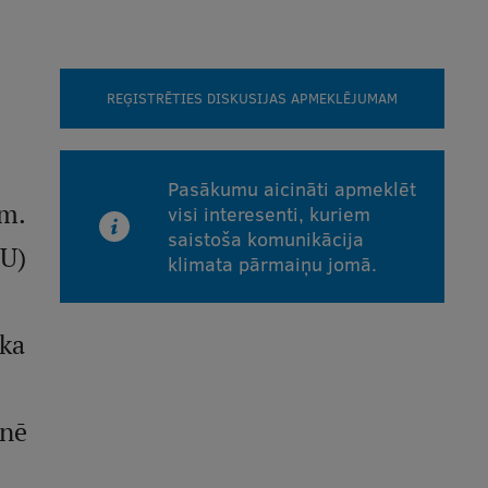
REĢISTRĒTIES DISKUSIJAS APMEKLĒJUMAM
Pasākumu aicināti apmeklēt
ām.
visi interesenti, kuriem
saistoša komunikācija
SU)
klimata pārmaiņu jomā.
 ka
inē