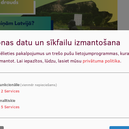
nas datu un sīkfailu izmantošana
vēlieties pakalpojumus un trešo pušu lietojumprogrammas, kur
zmantot.
Lai iepazītos, lūdzu, lasiet mūsu
privātuma politika
.
unkcionālie
(vienmēr nepieciešams)
2
Services
nalītiskie
5
Services
sās uz labo): Eiropas Komisija, Jānis Škapars