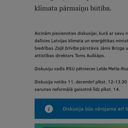
klimata pārmaiņu būtība.
Aicinām pievienoties diskusijai, kurā ar savu
dalīsies Latvijas klimata un enerģētikas mini
biedrības
Zaļā brīvība
pārstāvis Jānis Brizga
attīstības direktors Toms Auškāps.
Diskusiju vadīs RSU pētnieces Lelde Metla-Roz
Diskusija notiks 11. decembrī plkst. 12-13.30
sarunas neformālā gaisotnē līdz plkst. 14.
Diskusija būs vērojama arī 