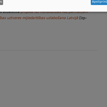
es
Apstiprinā
es atbalstītā
projekā
No vienaldzības līdz pārmaiņām
rības uztveres mijiedarbības uzlabošana Latvijā
(lzp-