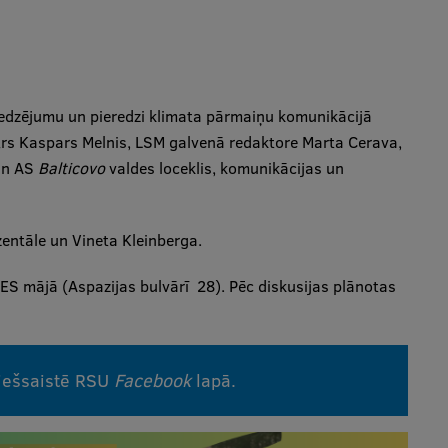
 redzējumu un pieredzi klimata pārmaiņu komunikācijā
strs Kaspars Melnis, LSM galvenā redaktore Marta Cerava,
 un AS
Balticovo
valdes loceklis, komunikācijas un
entāle un Vineta Kleinberga.
 ES mājā (Aspazijas bulvārī 28). Pēc diskusijas plānotas
tiešsaistē RSU
Facebook
lapā.