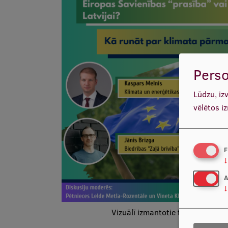
Perso
Lūdzu, iz
vēlētos i
F
↓
A
↓
Vizuālī izmantotie foto (no krei