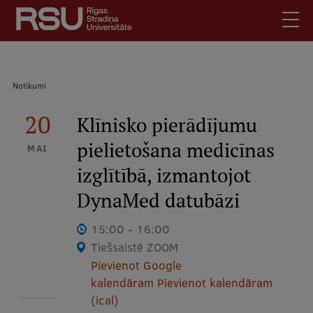
Pārlekt
uz
galveno
saturu
English
.
Atpakaļceļš
Notikumi
Latviski
Mobile
20
Meklēt
Klīnisko pierādījumu
Skolēniem
augšējā
pielietošana medicīnas
Studentiem
MAI
izvēlne
izglītībā, izmantojot
Absolventiem
Darbiniekiem
DynaMed datubāzi
Darba devējiem
15:00 - 16:00
Bibliotēka
Tiešsaistē ZOOM
Pievienot Google
Kontakti
kalendāram
Pievienot kalendāram
Vakances
(ical)