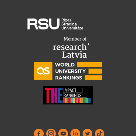
Pētniecības datu pārvaldība
RSU zinātnes portāls
Zinātnes ietekme
Pētniecības platformas
Doktorantūras skola
Pētniecības pakalpojumi
Pētniecības projekti
Zinātnieku brokastis
Vertikāli integrētie projekti
Zinātniskās konferences
Inovāciju centrs