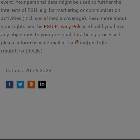
event. Your personal data might be used to further the
Ētikas un līdztiesības mācības
interests of RSU, e.g. for marketing or communication
Atvērtā universitāte
activities (incl. social media coverage). Read more about
your rights see the
RSU Privacy Policy
. Should you have
Sagatavošanas kursi
any objections to your personal data being processed
Profesionālās pilnveides kursi
please inform us via e-mail at
rsu
rsu
[pnkts]
lv
(rsu[at]rsu[dot]lv)
ESF kvalifikācijas celšanas kursi
Pedagoģiskās izaugsmes centrs
Datums:
20.05.2026.
Kvalifikācijas atbilstības pārbaude
Pētniecība
Zinātniskie institūti un laboratorijas