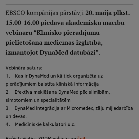
Mobile
EBSCO kompānijas pārstāvji
20. maijā plkst.
galvenā
Studiju iespējas
15.00-16.00 piedāvā akadēmisku mācību
izvēlne
vebināru “Klīnisko pierādījumu
pielietošana medicīnas izglītībā,
Pamatstudiju programmas
izmantojot DynaMed datubāzi”
.
Maģistra studiju programmas
Doktorantūra
Vebināra saturs:
1. Kas ir DynaMed un kā tiek organizēta uz
Rezidentūra
pierādījumiem balstīta klīniskā informācija
Uzņemšana
2. Efektīva meklēšana DynaMed pēc slimībām,
simptomiem un specialitātēm
Praktiska informācija
3. DynaMed integrācija ar Micromedex, zāļu mijiedarbība
un devas.
4. Medicīniskie kalkulatori u.c.
Par RSU
Reģistrējieties ZOOM vebināram
šeit
.