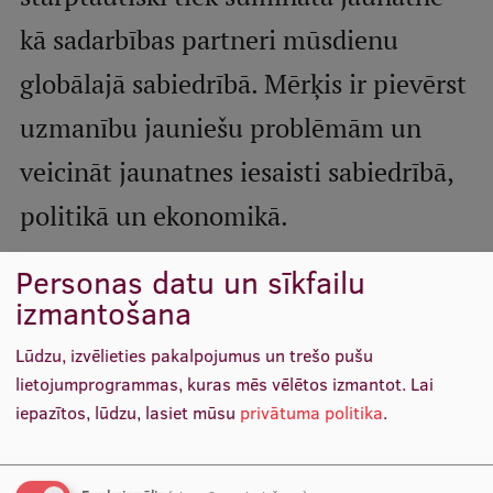
Mobile
kā sadarbības partneri mūsdienu
galvenā
Studiju iespējas
globālajā sabiedrībā. Mērķis ir pievērst
izvēlne
uzmanību jauniešu problēmām un
Pamatstudiju programmas
veicināt jaunatnes iesaisti sabiedrībā,
Maģistra studiju programmas
politikā un ekonomikā.
Doktorantūra
Personas datu un sīkfailu
Rezidentūra
Datums:
12.08.2025.
izmantošana
Uzņemšana
Lūdzu, izvēlieties pakalpojumus un trešo pušu
Praktiska informācija
lietojumprogrammas, kuras mēs vēlētos izmantot.
Lai
iepazītos, lūdzu, lasiet mūsu
privātuma politika
.
Par RSU