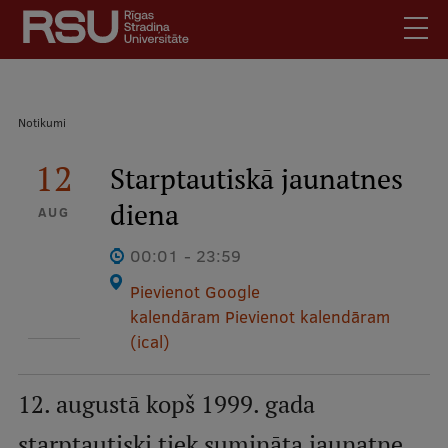
Pārlekt
uz
galveno
saturu
English
.
Atpakaļceļš
Notikumi
Latviski
Mobile
12
Meklēt
Starptautiskā jaunatnes
Skolēniem
augšējā
diena
Studentiem
AUG
izvēlne
Absolventiem
00:01 - 23:59
Darbiniekiem
Pievienot Google
Darba devējiem
kalendāram
Pievienot kalendāram
(ical)
Bibliotēka
Kontakti
12. augustā kopš 1999. gada
Vakances
starptautiski tiek sumināta jaunatne