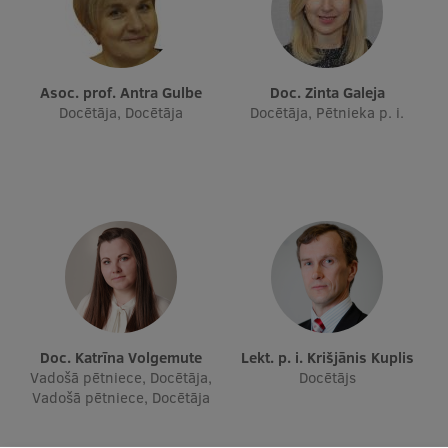
Ģerbonis
Projekti
Asoc. prof. Antra Gulbe
Doc. Zinta Galeja
Reitingi
Docētāja, Docētāja
Docētāja, Pētnieka p. i.
Virtuālā tūre
Ilgtspējīga attīstība
Studiju un vides pieejamība
Dati par 2025. gadu
Suvenīri un grāmatas
Doc. Katrīna Volgemute
Lekt. p. i. Krišjānis Kuplis
Vadošā pētniece, Docētāja,
Docētājs
Mūžizglītība
Vadošā pētniece, Docētāja