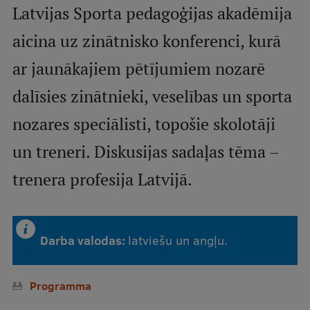
Latvijas Sporta pedagoģijas akadēmija
Mobile
galvenā
Studiju iespējas
aicina uz zinātnisko konferenci, kurā
izvēlne
ar jaunākajiem pētījumiem nozarē
dalīsies zinātnieki, veselības un sporta
Pamatstudiju programmas
Maģistra studiju programmas
nozares speciālisti, topošie skolotāji
Doktorantūra
un treneri. Diskusijas sadaļas tēma –
Rezidentūra
trenera profesija Latvijā.
Uzņemšana
Praktiska informācija
Darba valodas:
latviešu un angļu.
Par RSU
Programma