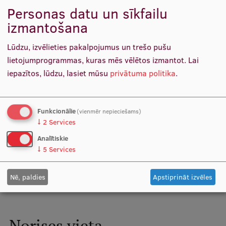
Personas datu un sīkfailu
Ētikas un līdztiesības mācības
izmantošana
Atvērtā universitāte
Lūdzu, izvēlieties pakalpojumus un trešo pušu
Sagatavošanas kursi
lietojumprogrammas, kuras mēs vēlētos izmantot.
Lai
Profesionālās pilnveides kursi
iepazītos, lūdzu, lasiet mūsu
privātuma politika
.
ESF kvalifikācijas celšanas kursi
Doc. p. i. Monta Jakovļeva
Anna Zuša
Pedagoģiskās izaugsmes centrs
Docētāja
Vadošā pētniece
Funkcionālie
(vienmēr nepieciešams)
↓
2
Services
Kvalifikācijas atbilstības pārbaude
Analītiskie
↓
5
Services
RĀDĪT VAIRĀK
Pētniecība
Nē, paldies
Apstiprināt izvēles
Zinātniskie institūti un laboratorijas
Norises vieta