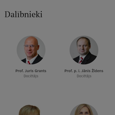
Dalībnieki
Studentu dzīve
Studiju norises vietas
Fakultātes
Mūsu cilvēki
Stratēģija
Struktūra
Prof. Juris Grants
Prof. p. i. Jānis Žīdens
Vēsture un tradīcijas
Docētājs
Docētājs
Identitāte
RSU fonds
Aula
Muzeji un ekspozīcijas