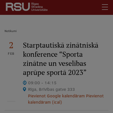
Pārlekt
uz
galveno
saturu
English
.
Atpakaļceļš
Notikumi
Latviski
Mobile
2
Meklēt
Starptautiskā zinātniskā
Skolēniem
augšējā
konference “Sporta
Studentiem
FEB
izvēlne
zinātne un veselības
Absolventiem
Darbiniekiem
aprūpe sportā 2023”
Darba devējiem
09:00 - 14:15
Bibliotēka
Rīga, Brīvības gatve 333
Pievienot Google kalendāram
Pievienot
Kontakti
kalendāram (ical)
Vakances