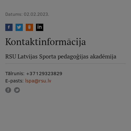
Starptautiskā sadarbība
Datums:
02.02.2023.
Mobilitātes programmas
Kontaktinformācija
Starptautiskie projekti
RSU Latvijas Sporta pedagoģijas akadēmija
Starptautiskie sadarbības partneri
EURAXESS RSU kontaktpunkts
Tālrunis:
+37129323829
EATRIS koordinators Latvijā
E-pasts:
lspa@rsu.lv