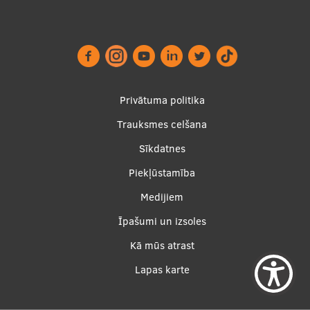
Studentu dzīve
Studiju norises vietas
Fakultātes
Footer
Privātuma politika
Mūsu cilvēki
menu
Trauksmes celšana
Stratēģija
Sīkdatnes
Struktūra
Piekļūstamība
Vēsture un tradīcijas
Apakšējā
Medijiem
izvēlne2
Identitāte
Īpašumi un izsoles
Kā mūs atrast
RSU fonds
Lapas karte
Aula
Muzeji un ekspozīcijas