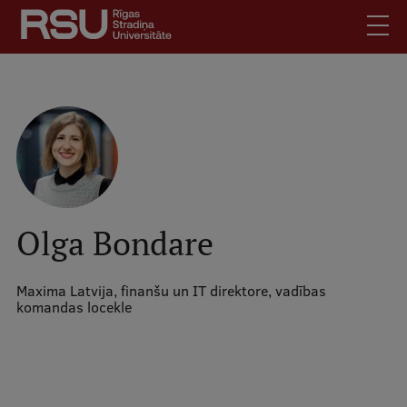
Pārlekt
uz
galveno
saturu
English
.
Latviski
Mobile
Meklēt
Skolēniem
augšējā
Studentiem
izvēlne
Absolventiem
Olga Bondare
Darbiniekiem
Darba devējiem
Maxima Latvija, finanšu un IT direktore, vadības
komandas locekle
Bibliotēka
Kontakti
Vakances