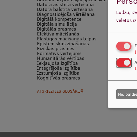
Perso
Datora asistēta vērtēšana
Datora balstīta vērtēšana
Lūdzu, iz
Diagnosticējoša vērtēšana
Digitālā kompetence
vēlētos i
Digitāla simulācija
Digitālās prasmes
Efektīva mācīšanās
Elastīgas mācīšanās telpas
Epistēmiskās zināšanas
F
Fiziskas prasmes
↓
Formatīvs vērtējums
Humanitārās vērtības
A
Iekļaujoša izglītība
Integrējoša izglītība
↓
Izstumjoša izglītība
Kognitīvās prasmes
ATGRIEZTIES GLOSĀRIJĀ
Nē, paldi