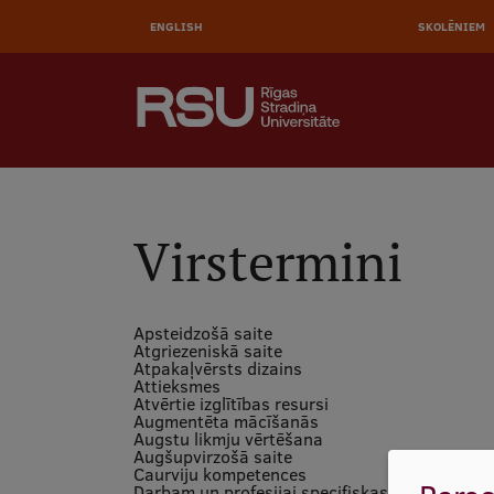
AUGŠĒ
Pārlekt
uz
ENGLISH
SKOLĒNIEM
IZVĒL
galveno
saturu
MEKLĒT
Galvenā
izvēlne
.
Virstermini
Apsteidzošā saite
Atgriezeniskā saite
Atpakaļvērsts dizains
Attieksmes
Atvērtie izglītības resursi
Augmentēta mācīšanās
Augstu likmju vērtēšana
Augšupvirzošā saite
Caurviju kompetences
Darbam un profesijai specifiskas prasmes