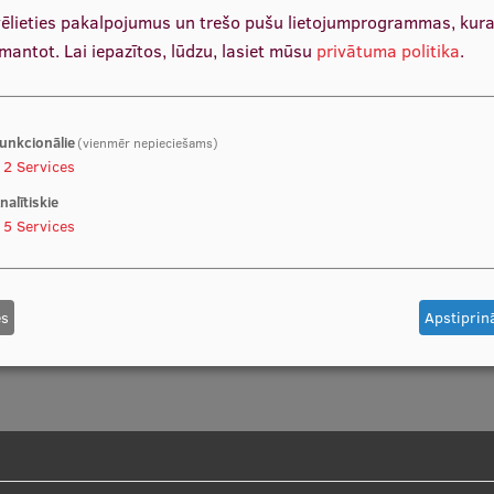
vēlieties pakalpojumus un trešo pušu lietojumprogrammas, kur
zmantot.
Lai iepazītos, lūdzu, lasiet mūsu
privātuma politika
.
ing and Small Group Discussions. In V. Wang (Ed.), Encyclopedia of Information Communicat
unkcionālie
(vienmēr nepieciešams)
2
Services
nalītiskie
5
Services
s
es
Apstiprinā