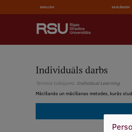
AUGŠĒ
Pārlekt
uz
ENGLISH
SKOLĒNIEM
IZVĒL
galveno
saturu
MEKLĒT
Galvenā
izvēlne
.
Individuāls darbs
Termina tulkojums
Individual Learning
Mācīšanās un mācīšanas metodes, kurās studē
Perso