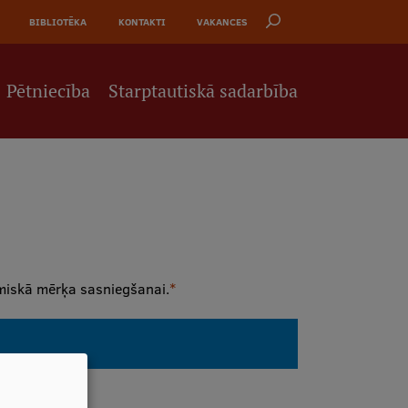
BIBLIOTĒKA
KONTAKTI
VAKANCES
Pētniecība
Starptautiskā sadarbība
miskā mērķa sasniegšanai.
*