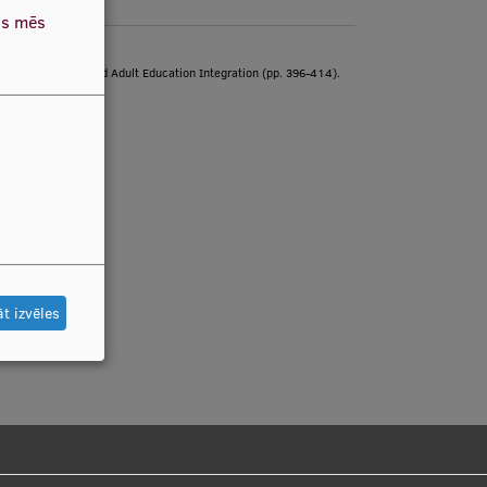
as mēs
ion Technologies and Adult Education Integration (pp. 396-414).
t izvēles