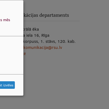
Komunikācijas departaments
as mēs
RSU centrālā ēka
Dzirciema iela 16, Rīga
Telpa:
K korpuss, 1. stāvs, 120. kab.
E-pasts:
komunikacija@rsu.lv
Skatīt kartē
t izvēles