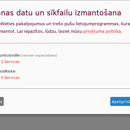
nas datu un sīkfailu izmantošana
ik pēc pieciem gadiem. RSU rektoru
vēlieties pakalpojumus un trešo pušu lietojumprogrammas, kur
sapulce, kura sastāv no 130 augstskolas
zmantot.
Lai iepazītos, lūdzu, lasiet mūsu
privātuma politika
.
ersonāla pārstāvjiem, 26
āvjiem un 26 studentiem. Par rektoru
unkcionālie
(vienmēr nepieciešams)
2
Services
lātesošie ir atdevuši vairāk nekā pusi
nalītiskie
5
Services
 gada 23. novembrī, un RSU Satversmes sapulce saskaņā
es
Apstiprinā
tā uz pieciem gadiem ievēlēja profesoru Aigaru
as 2027. gada rudenī.