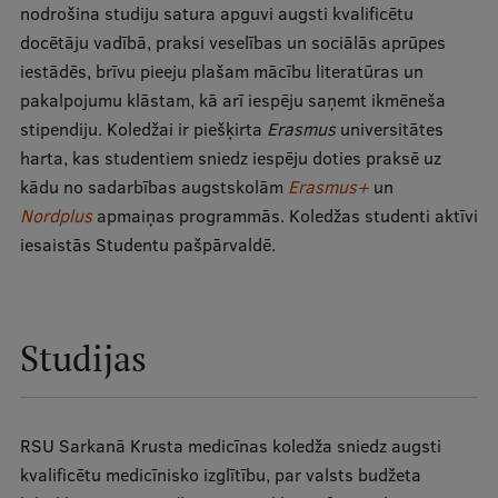
nodrošina studiju satura apguvi augsti kvalificētu
docētāju vadībā, praksi veselības un sociālās aprūpes
Studentu dzīve
iestādēs, brīvu pieeju plašam mācību literatūras un
Studiju norises vietas
pakalpojumu klāstam, kā arī iespēju saņemt ikmēneša
stipendiju. Koledžai ir piešķirta
Erasmus
universitātes
Fakultātes
harta, kas studentiem sniedz iespēju doties praksē uz
Mūsu cilvēki
kādu no sadarbības augstskolām
Erasmus+
un
Nordplus
apmaiņas programmās. Koledžas studenti aktīvi
Stratēģija
iesaistās Studentu pašpārvaldē.
Struktūra
Vēsture un tradīcijas
Studijas
Identitāte
RSU fonds
Aula
RSU Sarkanā Krusta medicīnas koledža sniedz augsti
kvalificētu medicīnisko izglītību, par valsts budžeta
Muzeji un ekspozīcijas