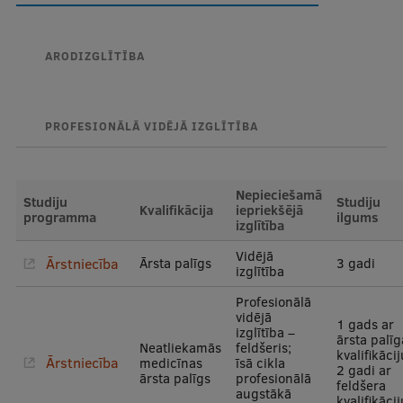
Ētikas un līdztiesības mācības
Atvērtā universitāte
ARODIZGLĪTĪBA
Sagatavošanas kursi
Profesionālās pilnveides kursi
PROFESIONĀLĀ VIDĒJĀ IZGLĪTĪBA
ESF kvalifikācijas celšanas kursi
Pedagoģiskās izaugsmes centrs
Nepieciešamā
Studiju
Studiju
Kvalifikācija
iepriekšējā
programma
ilgums
izglītība
Kvalifikācijas atbilstības pārbaude
Vidējā
Ārstniecība
Ārsta palīgs
3 gadi
izglītība
Pētniecība
Profesionālā
vidējā
1 gads ar
izglītība –
ārsta palīg
Neatliekamās
feldšeris;
kvalifikācij
Ārstniecība
medicīnas
īsā cikla
2 gadi ar
Zinātniskie institūti un laboratorijas
ārsta palīgs
profesionālā
feldšera
augstākā
kvalifikācij