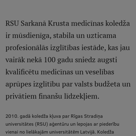
Mobile
galvenā
Studiju iespējas
RSU Sarkanā Krusta medicīnas koledža
izvēlne
ir mūsdienīga, stabila un uzticama
Pamatstudiju programmas
profesionālās izglītības iestāde, kas jau
Maģistra studiju programmas
vairāk nekā 100 gadu sniedz augsti
Doktorantūra
kvalificētu medicīnas un veselības
Rezidentūra
aprūpes izglītību par valsts budžeta un
Uzņemšana
privātiem finanšu līdzekļiem.
Praktiska informācija
2010. gadā koledža kļuva par Rīgas Stradiņa
universitātes (RSU) aģentūru un lepojas ar piederību
Par RSU
vienai no lielākajām universitātēm Latvijā. Koledža