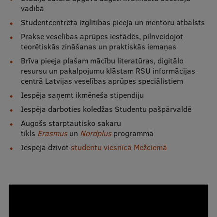
vadībā
Starptautiskā sadarbība
Studentcentrēta izglītības pieeja un mentoru atbalsts
Prakse veselības aprūpes iestādēs, pilnveidojot
teorētiskās zināšanas un praktiskās iemaņas
Mobilitātes programmas
Brīva pieeja plašam mācību literatūras, digitālo
resursu un pakalpojumu klāstam RSU informācijas
Starptautiskie projekti
centrā Latvijas veselības aprūpes speciālistiem
Starptautiskie sadarbības partneri
Iespēja saņemt ikmēneša stipendiju
Iespēja darboties koledžas Studentu pašpārvaldē
EURAXESS RSU kontaktpunkts
Augošs starptautisko sakaru
EATRIS koordinators Latvijā
tīkls
Erasmus
un
Nordplus
programmā
Iespēja dzīvot
studentu viesnīcā Mežciemā