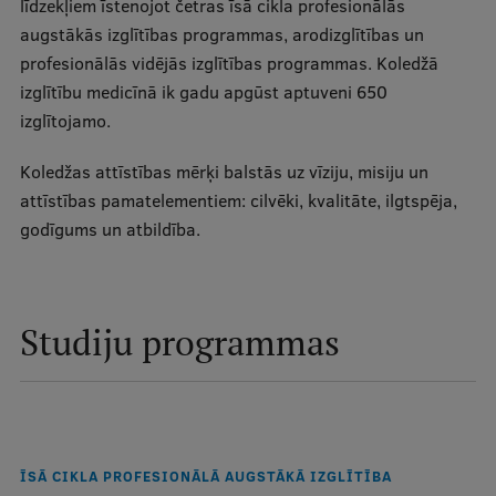
līdzekļiem īstenojot četras īsā cikla profesionālās
Ģerbonis
augstākās izglītības programmas, arodizglītības un
profesionālās vidējās izglītības programmas. Koledžā
Projekti
izglītību medicīnā ik gadu apgūst aptuveni 650
Reitingi
izglītojamo.
Virtuālā tūre
Koledžas attīstības mērķi balstās uz vīziju, misiju un
attīstības pamatelementiem: cilvēki, kvalitāte, ilgtspēja,
Ilgtspējīga attīstība
godīgums un atbildība.
Studiju un vides pieejamība
Dati par 2025. gadu
Studiju programmas
Suvenīri un grāmatas
Mūžizglītība
ĪSĀ CIKLA PROFESIONĀLĀ AUGSTĀKĀ IZGLĪTĪBA