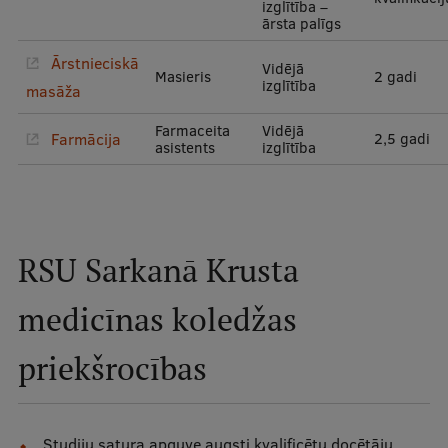
izglītība –
Pētniecības datu pārvaldība
ārsta palīgs
RSU zinātnes portāls
Ārstnieciskā
Vidējā
Masieris
2 gadi
Zinātnes ietekme
izglītība
masāža
Pētniecības platformas
Farmaceita
Vidējā
Farmācija
2,5 gadi
asistents
izglītība
Doktorantūras skola
Pētniecības pakalpojumi
Pētniecības projekti
RSU Sarkanā Krusta
Zinātnieku brokastis
medicīnas koledžas
Vertikāli integrētie projekti
priekšrocības
Zinātniskās konferences
Inovāciju centrs
Studiju satura apguve augsti kvalificētu docētāju