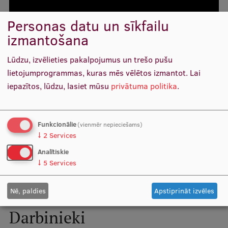
Personas datu un sīkfailu
izmantošana
Lūdzu, izvēlieties pakalpojumus un trešo pušu
lietojumprogrammas, kuras mēs vēlētos izmantot.
Lai
iepazītos, lūdzu, lasiet mūsu
privātuma politika
.
Funkcionālie
(vienmēr nepieciešams)
↓
2
Services
Koledžas tīmekļa vietne
Analītiskie
↓
5
Services
Nē, paldies
Apstiprināt izvēles
Darbinieki