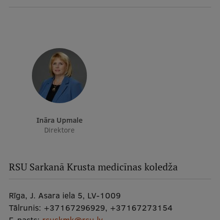
Ināra Upmale
Direktore
RSU Sarkanā Krusta medicīnas koledža
Rīga, J. Asara iela 5, LV-1009
Tālrunis:
+37167296929
,
+37167273154
E-pasts:
rsuskmk@rsu.lv