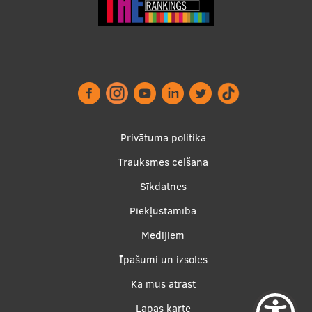
Studentu dzīve
Studiju norises vietas
Fakultātes
Mūsu cilvēki
Footer
Privātuma politika
Stratēģija
menu
Trauksmes celšana
Struktūra
Sīkdatnes
Vēsture un tradīcijas
Piekļūstamība
Identitāte
Apakšējā
Medijiem
RSU fonds
izvēlne2
Īpašumi un izsoles
Aula
Kā mūs atrast
Muzeji un ekspozīcijas
Lapas karte