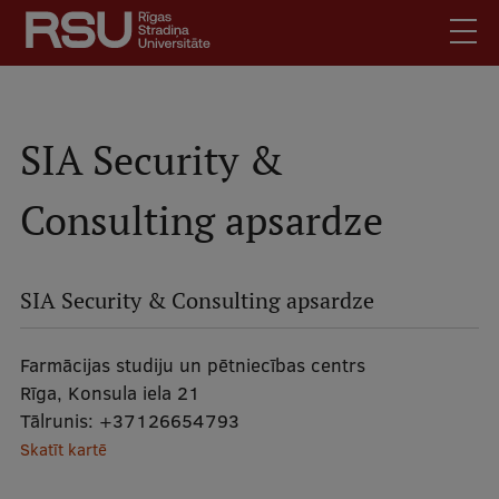
Pārlekt
uz
galveno
saturu
English
.
Latviski
SIA Security &
Mobile
Meklēt
Skolēniem
Consulting apsardze
augšējā
Studentiem
izvēlne
Absolventiem
SIA Security & Consulting apsardze
Darbiniekiem
Darba devējiem
Farmācijas studiju un pētniecības centrs
Bibliotēka
Rīga, Konsula iela 21
Tālrunis:
+37126654793
Kontakti
Skatīt kartē
Vakances