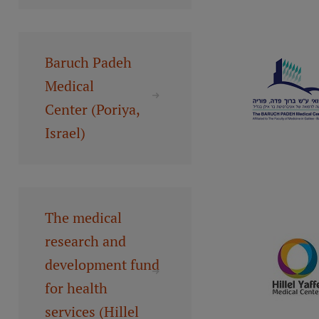
Pētniecības datu pārvaldība
RSU zinātnes portāls
Zinātnes ietekme
Baruch Padeh
Medical
Pētniecības platformas
Center (Poriya,
Doktorantūras skola
Israel)
Pētniecības pakalpojumi
Pētniecības projekti
Zinātnieku brokastis
The medical
Vertikāli integrētie projekti
research and
Zinātniskās konferences
development fund
Inovāciju centrs
for health
services (Hillel