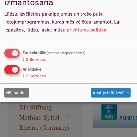
izmantošana
(Bremen,
Ētikas un līdztiesības mācības
Lūdzu, izvēlieties pakalpojumus un trešo pušu
Germany)
Atvērtā universitāte
lietojumprogrammas, kuras mēs vēlētos izmantot.
Lai
Sagatavošanas kursi
iepazītos, lūdzu, lasiet mūsu
privātuma politika
.
Profesionālās pilnveides kursi
St. Bernhard
Funkcionālie
ESF kvalifikācijas celšanas kursi
(vienmēr nepieciešams)
↓
2
Services
Hospital Kamp-
Pedagoģiskās izaugsmes centrs
Analītiskie
Lintfort (Germany)
↓
5
Services
Kvalifikācijas atbilstības pārbaude
Nē, paldies
Apstiprināt izvēles
Pētniecība
Die Stiftung
Mathias-Spital
Rheine (Germany)
Zinātniskie institūti un laboratorijas