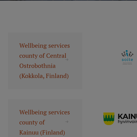
Mobile
galvenā
Studiju iespējas
izvēlne
Pamatstudiju programmas
Wellbeing services
Maģistra studiju programmas
county of Central
Doktorantūra
Ostrobothnia
(Kokkola, Finland)
Rezidentūra
Uzņemšana
Praktiska informācija
Wellbeing services
county of
Par RSU
Kainuu (Finland)