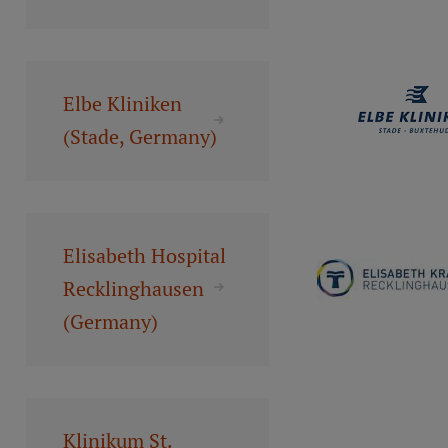
Studentu dzīve
Studiju norises vietas
Elbe Kliniken
Fakultātes
(Stade, Germany)
Mūsu cilvēki
Stratēģija
Struktūra
Elisabeth Hospital
Vēsture un tradīcijas
Recklinghausen
Identitāte
(Germany)
RSU fonds
Aula
Muzeji un ekspozīcijas
Klinikum St.