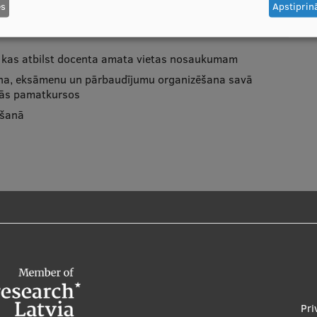
es
Apstiprinā
, kas atbilst docenta amata vietas nosaukumam
šana, eksāmenu un pārbaudījumu organizēšana savā
 tās pamatkursos
ošanā
Pri