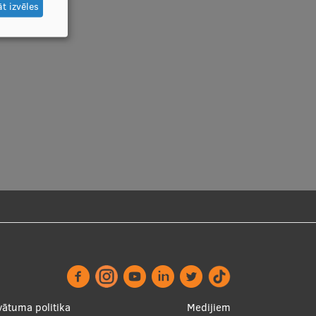
t izvēles
vātuma politika
Medijiem