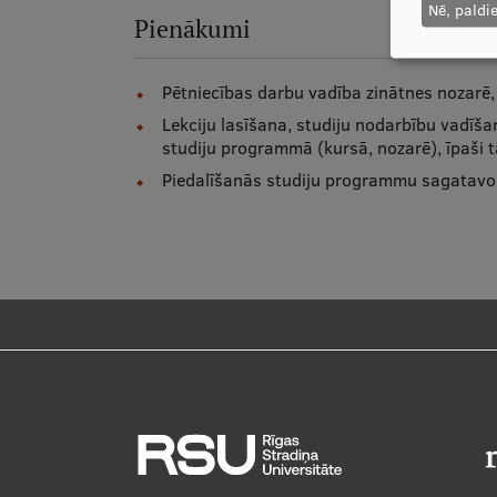
Nē, paldi
Pienākumi
Pētniecības darbu vadība zinātnes nozarē
Lekciju lasīšana, studiju nodarbību vadī
studiju programmā (kursā, nozarē), īpaši
Piedalīšanās studiju programmu sagatav