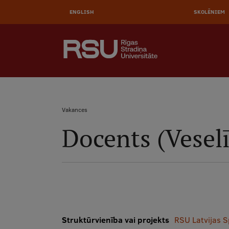
Pārlekt
uz
ENGLISH
SKOLĒNIEM
galveno
saturu
AUGŠĒJĀ
MEKLĒT
IZVĒLNE
Galvenā
izvēlne
.
Vakances
Docents (Veselī
Atpakaļceļš
Struktūrvienība vai projekts
RSU Latvijas S