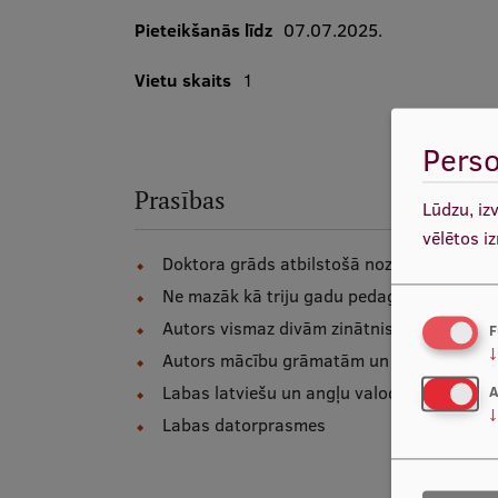
Pieteikšanās līdz
07.07.2025.
Vietu skaits
1
Perso
Prasības
Lūdzu, iz
vēlētos i
Doktora grāds atbilstošā nozarē
Ne mazāk kā triju gadu pedagoģiskā darba
Autors vismaz divām zinātniskām publikāc
F
↓
Autors mācību grāmatām un mācību līdzek
Labas latviešu un angļu valodas zināšana
A
↓
Labas datorprasmes