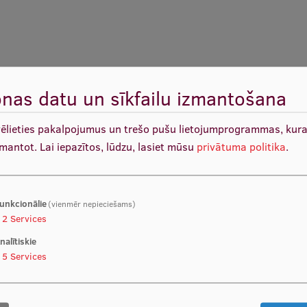
nas datu un sīkfailu izmantošana
vēlieties pakalpojumus un trešo pušu lietojumprogrammas, kur
zmantot.
Lai iepazītos, lūdzu, lasiet mūsu
privātuma politika
.
 pieredze
ijām
unkcionālie
(vienmēr nepieciešams)
2
Services
ļiem
s
nalītiskie
5
Services