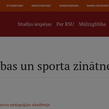
STUDENTIEM
ABSOLVENTIEM
DARBINIEKIEM
DARBA DEVĒJIEM
Studiju iespējas
Par RSU
Mūžizglītība
bas un sporta zinātn
porta pedagoģijas akadēmija