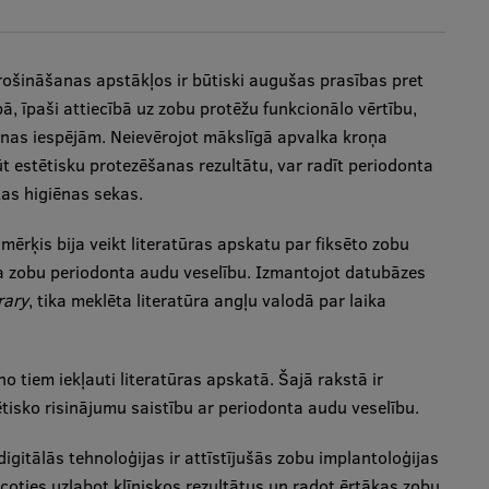
šināšanas apstākļos ir būtiski augušas prasības pret
, īpaši attiecībā uz zobu protēžu funkcionālo vērtību,
nas iespējām. Neievērojot mākslīgā apvalka kroņa
 estētisku protezēšanas rezultātu, var radīt periodonta
tas higiēnas sekas.
ērķis bija veikt literatūras apskatu par fiksēto zobu
ta zobu periodonta audu veselību. Izmantojot datubāzes
rary
, tika meklēta literatūra angļu valodā par laika
o tiem iekļauti literatūras apskatā. Šajā rakstā ir
tētisko risinājumu saistību ar periodonta audu veselību.
gitālās tehnoloģijas ir attīstījušās zobu implantoloģijas
coties uzlabot klīniskos rezultātus un radot ērtākas zobu