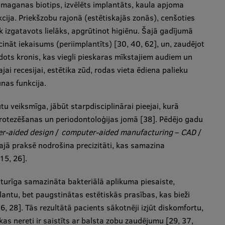
 smaganas biotips, izvēlēts implantāts, kaula apjoma
ija. Priekšzobu rajonā (estētiskajās zonās), cenšoties
k izgatavots lielāks, apgrūtinot higiēnu. Šajā gadījumā
icināt iekaisums (periimplantīts) [30, 40, 62], un, zaudējot
eidots kronis, kas viegli pieskaras mīkstajiem audiem un
jai recesijai, estētika zūd, rodas vieta ēdiena palieku
unas funkcija.
u veiksmīga, jābūt starpdisciplinārai pieejai, kurā
 protezēšanas un periodontoloģijas jomā [38]. Pēdējo gadu
r-aided design
/
computer-aided manufacturing
–
CAD
/
kajā praksē nodrošina precizitāti, kas samazina
15, 26].
turīga samazināta bakteriālā aplikuma piesaiste,
lantu, bet paugstinātas estētiskās prasības, kas bieži
, 28]. Tās rezultātā pacients sākotnēji izjūt diskomfortu,
as nereti ir saistīts ar balsta zobu zaudējumu [29, 37,