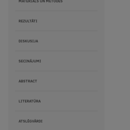
MATERIĀLS UN METODES
REZULTĀTI
DISKUSIJA
SECINĀJUMI
ABSTRACT
LITERATŪRA
ATSLĒGVĀRDI