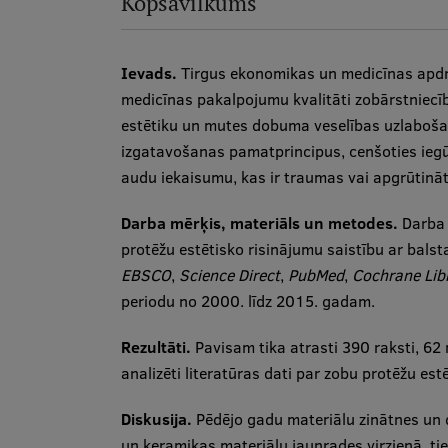
Kopsavilkums
Ievads.
Tirgus ekonomikas un medicīnas apdro
medicīnas pakalpojumu kvalitāti zobārstniecībā
estētiku un mutes dobuma veselības uzlaboša
izgatavošanas pamatprincipus, cenšoties iegūt
audu iekaisumu, kas ir traumas vai apgrūtinā
Darba mērķis, materiāls un metodes.
Darba m
protēžu estētisko risinājumu saistību ar bals
EBSCO
,
Science Direct
,
PubMed
,
Cochrane Lib
periodu no 2000. līdz 2015. gadam.
Rezultāti.
Pavisam tika atrasti 390 raksti, 62 n
analizēti literatūras dati par zobu protēžu es
Diskusija.
Pēdējo gadu materiālu zinātnes un di
un keramikas materiālu jaunrades virzienā, tie