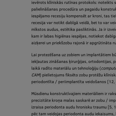
ievērots klīniskās rutīnas protokols: noteikts
palielināšanas procedūra un pagaidu konstrukc
iespējamo recesiju kompensēt ar kroni, tas tie
recesija var notikt dabīgā veidā, bet to var ve
mīkstos audus, estētika pasliktinās. Ja ir izv
kam ir labas higiēnas iespējas, notiekot dabīga
aizķerei un priekšzobu rajonā ir apgrūtināta r
Lai protezēšana uz zobiem un implantātiem būt
iekļautas zināšanas ķirurģijas, ortodontijas,
laikā radīto materiālu un tehnoloģiju (
compute
CAM
) pielietojums fiksēto zobu protēžu klīnis
periodontīta / periimplantīta veidošanos [12, 
Mūsdienu konstruktīvajiem materiāliem ir raks
precizitāte kroņa malas saskarē ar zobu / imp
izraisa periodonta audu hronisku traumu [5, 16
pēc tam veidojas periodonta audu iekaisums, k