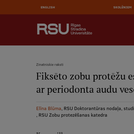
Pārlekt
uz
ENGLISH
SKOLĒNIEM
galveno
saturu
AUGŠĒJĀ
MEKLĒT
IZVĒLNE
Galvenā
izvēlne
.
Zinatniskie raksti
Fiksēto zobu protēžu e
Atpakaļceļš
ar periodonta audu vese
Elīna Blūma
, RSU Doktorantūras nodaļa, stu
, RSU Zobu protezēšanas katedra