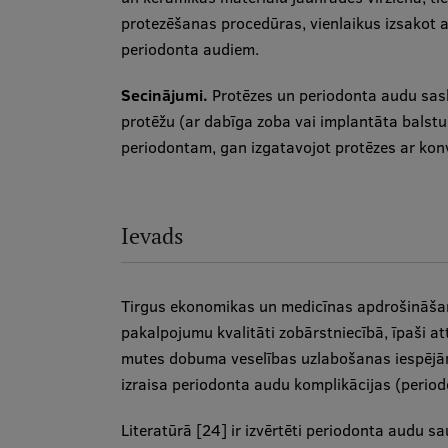
protezēšanas procedūras, vienlaikus izsakot a
periodonta audiem.
Secinājumi.
Protēzes un periodonta audu sask
protēžu (ar dabīga zoba vai implantāta balstu
periodontam, gan izgatavojot protēzes ar ko
Ievads
Tirgus ekonomikas un medicīnas apdrošināšan
pakalpojumu kvalitāti zobārstniecībā, īpaši at
mutes dobuma veselības uzlabošanas iespējām.
izraisa periodonta audu komplikācijas (periodo
Literatūrā [24] ir izvērtēti periodonta audu s