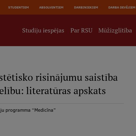
STUDENTIEM
ABSOLVENTIEM
DARBINIEKIEM
DARBA DEVĒJIEM
Studiju iespējas
Par RSU
Mūžizglītība
stētisko risinājumu saistība
lību: literatūras apskats
diju programma “Medicīna”