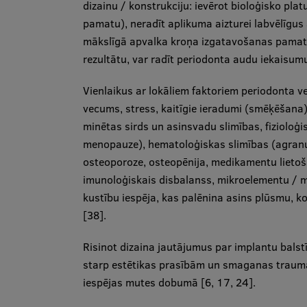
dizainu / konstrukciju: ievērot bioloģisko pl
pamatu), neradīt aplikuma aizturei labvēlīgus
mākslīgā apvalka kroņa izgatavošanas pamatp
rezultātu, var radīt periodonta audu iekaisum
Vienlaikus ar lokāliem faktoriem periodonta v
vecums, stress, kaitīgie ieradumi (smēķēšana) 
minētas sirds un asinsvadu slimības, fiziolo
menopauze), hematoloģiskas slimības (agranulo
osteoporoze, osteopēnija, medikamentu lietoša
imunoloģiskais disbalanss, mikroelementu / m
kustību iespēja, kas palēnina asins plūsmu, ko
[38].
Risinot dizaina jautājumus par implantu balst
starp estētikas prasībām un smaganas traum
iespējas mutes dobumā [6, 17, 24].