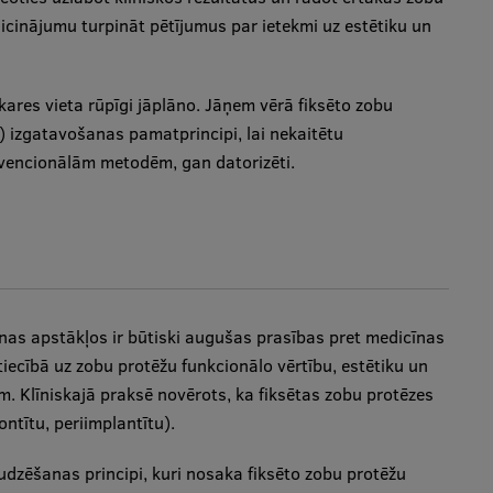
icinājumu turpināt pētījumus par ietekmi uz estētiku un
ares vieta rūpīgi jāplāno. Jāņem vērā fiksēto zobu
) izgatavošanas pamatprincipi, lai nekaitētu
nvencionālām metodēm, gan datorizēti.
as apstākļos ir būtiski augušas prasības pret medicīnas
tiecībā uz zobu protēžu funkcionālo vērtību, estētiku un
 Klīniskajā praksē novērots, ka fiksētas zobu protēzes
ntītu, periimplantītu).
audzēšanas principi, kuri nosaka fiksēto zobu protēžu