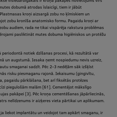
ksē visiedarbīgākais ir kroņa pakāpes novietojums virs
mutes dobumā atrodas īslaicīgi, tiem ir jābūt
. Plastmasas kroņi aizsargā zobu no ķīmiskiem un
ojot zobu kronīša anatomisko formu. Pagaidu kroņi ar
 zobu audiem, rada ne tikai vispārēja rakstura problēmas
evērojami pasliktināt mutes dobuma higiēniskos un protēžu
periodontā notiek dzīšanas procesi, kā rezultātā var
rmā un augstumā. Iesaka ņemt nospiedumu nevis uzreiz,
 ļautu smaganai sadzīt. Pēc 2–3 nedēļām sāk izšķīst
nās risku piesmaganu rajonā. Iekaisumu (gingivītu,
ja, pagaidu pārklāšana, bet arī fiksētās protēzes
recīzi piegulošām malām [61]. Cementējot mākslīgo
kļaujas pakāpei [3]. Pēc kroņa cementēšanas jāpārliecinās,
atrs nelīdzenums ir aizķeres vieta pārtikai un aplikumam.
ja liekot implantātu un veidojot tam apkārt smaganu, ir