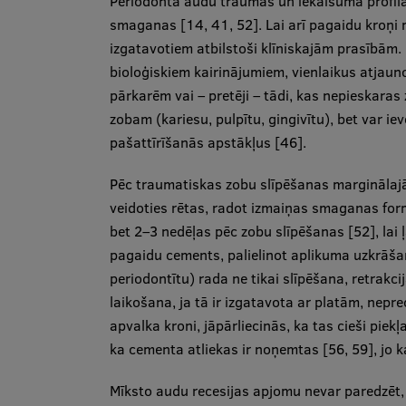
Periodonta audu traumas un iekaisuma profila
smaganas [14, 41, 52]. Lai arī pagaidu kroņi 
izgatavotiem atbilstoši klīniskajām prasībām
bioloģiskiem kairinājumiem, vienlaikus atjaun
pārkarēm vai – pretēji – tādi, kas nepieskaras
zobam (kariesu, pulpītu, gingivītu), bet var i
pašattīrīšanās apstākļus [46].
Pēc traumatiskas zobu slīpēšanas marginālajā 
veidoties rētas, radot izmaiņas smaganas fo
bet 2–3 nedēļas pēc zobu slīpēšanas [52], lai
pagaidu cements, palielinot aplikuma uzkrāša
periodontītu) rada ne tikai slīpēšana, retrakci
laikošana, ja tā ir izgatavota ar platām, nep
apvalka kroni, jāpārliecinās, ka tas cieši pie
ka cementa atliekas ir noņemtas [56, 59], jo k
Mīksto audu recesijas apjomu nevar paredzēt, 