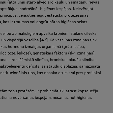
atumu (attālumu starp alveolāro kaulu un smaganu rievas
 apstākļus, nodrošināt higiēnas iespējas. Neievērojot
rincipus, cenšoties iegūt estētisku protezēšanas
u, kas ir traumas vai apgrūtinātas higiēnas sekas.
eselību ap mākslīgiem apvalka kroņiem ietekmē cilvēka
un vispārējā veselība [42]. Kā veselības izmaiņas tiek
ģiskas hormonu izmaiņas organismā (grūtniecība,
citoze, leikoze), ģenētiskais faktors (Il-1 izmaiņas),
na, sirds išēmiskā slimība, hroniskas plaušu slimības,
akroelementu deficīts, saistaudu displāzija, samazināta
nstitucionālais tips, kas nosaka attieksmi pret profilaksi
ītām zobu protēzēm, ir problemātiski atrast kopsaucēju
atisma novēršanas iespējām, nesamazinot higiēnas