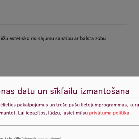
tēžu estētisko risinājumu saistību ar balsta zobu
nas datu un sīkfailu izmantošana
CO
,
Science Direct
,
PubMed
,
Cochrane Library
, izmantojot
ptation
,
subgingival / intracervicular crown margins
,
vēlieties pakalpojumus un trešo pušu lietojumprogrammas, kur
anība tika vērsta uz estētiskas atjaunošanas iespējām,
zmantot.
Lai iepazītos, lūdzu, lasiet mūsu
privātuma politika
.
iodonta audu veselības saglabāšanu un traumatisma
unkcionālie
(vienmēr nepieciešams)